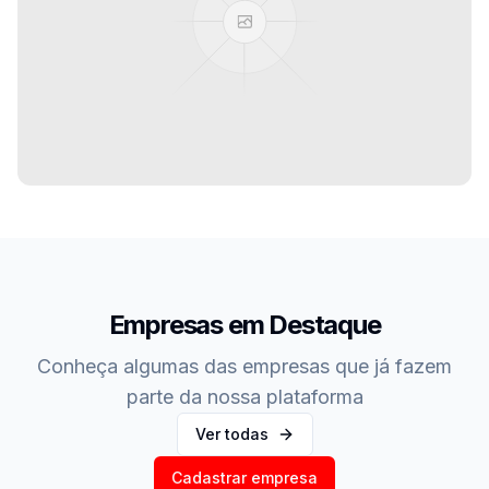
Confira o que rolou nos
principais barzinhos de
Araucária
Empresas em Destaque
Fotos, eventos e momentos especiais dos
Conheça algumas das empresas que já fazem
melhores bares da cidade
parte da nossa plataforma
Ver todas
Ver fotos dos eventos
Cadastrar empresa