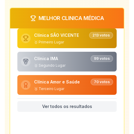
MELHOR CLINICA MÉDICA
Clínica SÃO VICENTE
213
votos
🥇 Primeiro Lugar
Clínica IMA
99
votos
🥈 Segundo Lugar
Clínica Amor e Saúde
70
votos
🥉 Terceiro Lugar
Ver todos os resultados