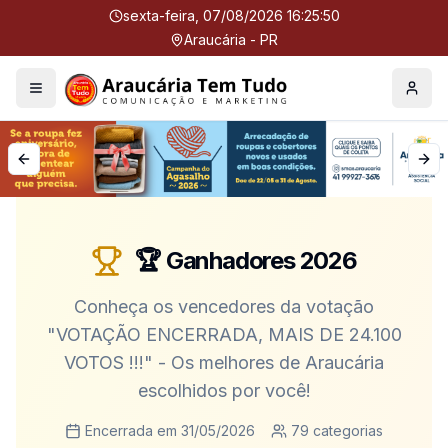
sexta-feira, 07/08/2026 16:25:51
Araucária - PR
Menu
Perfil
Previous slide
Nex
🏆 Ganhadores
2026
Conheça os vencedores da votação
"
VOTAÇÃO ENCERRADA, MAIS DE 24.100
VOTOS !!!
" - Os melhores de Araucária
escolhidos por você!
Encerrada em
31/05/2026
79
categorias