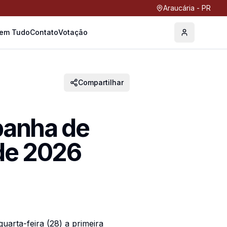
Araucária - PR
Tem Tudo
Contato
Votação
Perfil
Compartilhar
panha de
 de 2026
uarta-feira (28) a primeira