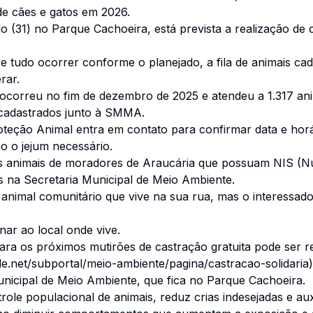
de cães e gatos em 2026.
 (31) no Parque Cachoeira, está prevista a realização de c
 tudo ocorrer conforme o planejado, a fila de animais ca
rar.
ocorreu no fim de dezembro de 2025 e atendeu a 1.317 an
is cadastrados junto à SMMA.
teção Animal entra em contato para confirmar data e horá
o o jejum necessário.
os animais de moradores de Araucária que possuam NIS (Nú
s na Secretaria Municipal de Meio Ambiente.
nimal comunitário que vive na sua rua, mas o interessado
nar ao local onde vive.
ra os próximos mutirões de castração gratuita pode ser rea
de.net/subportal/meio-ambiente/pagina/castracao-solidaria)
nicipal de Meio Ambiente, que fica no Parque Cachoeira.
role populacional de animais, reduz crias indesejadas e a