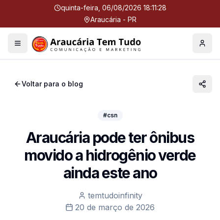
quinta-feira, 06/08/2026 18:11:28
Araucária - PR
Menu
Perfil
Voltar para o blog
#csn
Araucária pode ter ônibus
movido a hidrogênio verde
ainda este ano
temtudoinfinity
20 de março de 2026