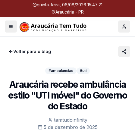
quinta-feira, 06/08/2026 15:47:21
Araucária - PR
Menu
Perfil
Voltar para o blog
#ambulancias
#uti
Araucária recebe ambulância
estilo "UTI móvel" do Governo
do Estado
temtudoinfinity
5 de dezembro de 2025