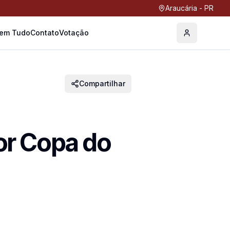
Araucária - PR
Tem Tudo
Contato
Votação
Perfil
Compartilhar
ior Copa do