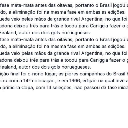
fase mata-mata antes das oitavas, portanto o Brasil jogou
tudo, a eliminação foi na mesma fase em ambas as edições.
ueda veio pelas mãos da grande rival Argentina, no que fo
aradona deixou três para trás e tocou para Caniggia fazer o
 Haaland, autor dos dois gols noruegueses.
fase mata-mata antes das oitavas, portanto o Brasil jogou
tudo, a eliminação foi na mesma fase em ambas as edições.
ueda veio pelas mãos da grande rival Argentina, no que fo
aradona deixou três para trás e tocou para Caniggia fazer o
 Haaland, autor dos dois gols noruegueses.
ção final foi o nono lugar, as piores campanhas do Brasil
icou com a 14ª colocação, e em 1966, edição na qual teve 
a primeira Copa, com 13 seleções, não passou da fase inici