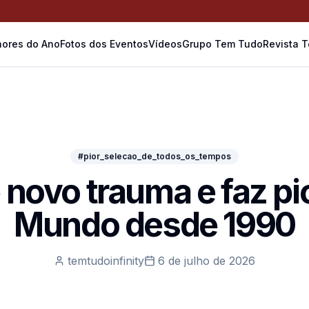
ores do Ano
Fotos dos Eventos
Vídeos
Grupo Tem Tudo
Revista 
#pior_selecao_de_todos_os_tempos
e novo trauma e faz p
Mundo desde 1990
temtudoinfinity
6 de julho de 2026