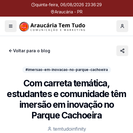
quinta-feira, 06/08/2026 23:36:30
Araucária - PR
Menu
Perfil
Voltar para o blog
#imersao-em-inovacao-no-parque-cachoeira
Com carreta temática,
estudantes e comunidade têm
imersão em inovação no
Parque Cachoeira
temtudoinfinity