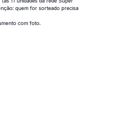
 (as 11 unidades da rede Super
enção: quem for sorteado precisa
umento com foto.