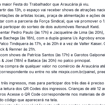
 maior Festa do Trabalhador que Araucária já viu.
partir das 13h, o espaço vai receber shows de atrações na
tações de artistas locais, praça de alimentação e ações de 
tar com a parceria da Força Sindical, que vai promover o 1.
 participar do sorteio de dois automóveis Renault Kwid.
entar Pedro Paulo (às 17h) e Jacqueline de Lima (às 20h), 
 e Bachega (às 18h), com a dupla goiana Us Agroboy enc
alco Tindiquera às 17h, e às 20h é a vez de Valter Kaiser. 
ick & Renner às 21h.
 com shows de Patrícia Santos (às 17h) e Garotos Galponei
 Joel (18h) e Baitaca (às 20h) no palco principal.
a compra de qualquer valor no comércio de Araucária até 
orrespondente ou entre no site mixpix.com.br/painel, pre
 três ingressos, mas para participar dos três dias é preciso 
 a leitura dos QR Codes dos ingressos. Crianças de até 12 
arros Acesse o QR Code correspondente nos materiais de di
do código que aparecerá na tela.