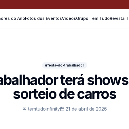
ores do Ano
Fotos dos Eventos
Vídeos
Grupo Tem Tudo
Revista 
#festa-do-trabalhador
abalhador terá shows
sorteio de carros
temtudoinfinity
21 de abril de 2026