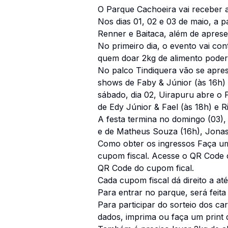
O Parque Cachoeira vai receber a
Nos dias 01, 02 e 03 de maio, a 
Renner e Baitaca, além de apresen
No primeiro dia, o evento vai con
quem doar 2kg de alimento poderá
No palco Tindiquera vão se apres
shows de Faby & Júnior (às 16h)
sábado, dia 02, Uirapuru abre o P
de Edy Júnior & Fael (às 18h) e R
A festa termina no domingo (03),
e de Matheus Souza (16h), Jonas &
Como obter os ingressos Faça um
cupom fiscal. Acesse o QR Code c
QR Code do cupom fical.
Cada cupom fiscal dá direito a até
Para entrar no parque, será feita
Para participar do sorteio dos c
dados, imprima ou faça um print 