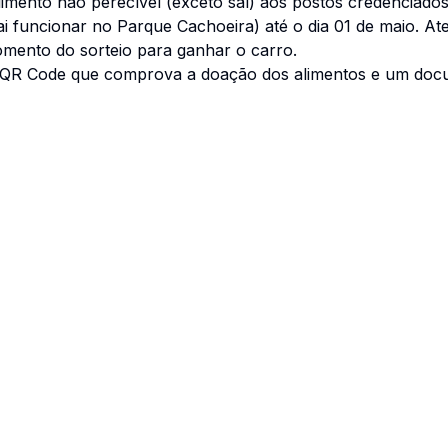
imento não perecível (exceto sal) aos postos credenciados
 funcionar no Parque Cachoeira) até o dia 01 de maio. At
mento do sorteio para ganhar o carro.
o QR Code que comprova a doação dos alimentos e um doc