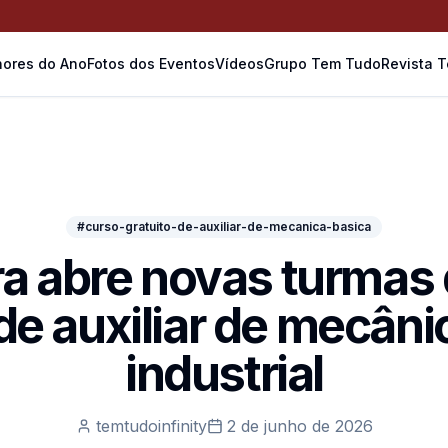
ores do Ano
Fotos dos Eventos
Vídeos
Grupo Tem Tudo
Revista 
#curso-gratuito-de-auxiliar-de-mecanica-basica
ra abre novas turmas
 de auxiliar de mecâni
industrial
temtudoinfinity
2 de junho de 2026