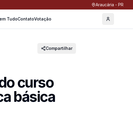
Araucária - PR
Tem Tudo
Contato
Votação
Perfil
Compartilhar
 do curso
ca básica