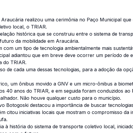
de Araucária realizou uma cerimônia no Paço Municipal que 
etivo local, o TRIAR.
elação histórica que se construiu entre o sistema de transp
futuro da mobilidade em Araucária.
m com um tipo de tecnologia ambientalmente mais sustentá
ipal adiantou que em breve deve ocorrer um período de est
ta do TRIAR.
 uso de cada uma dessas tecnologias, para a adoção da opçã
étrico, um ônibus movido a GNV e um micro-ônibus a biom
os 40 anos do TRIAR, e em seguida foram conduzidos ao 
alhador. Não houve qualquer custo para o município.
avo Botogoski destacou a importância de buscar tecnologia
 citou iniciativas locais que mostram o compromisso da in
ufa.
 à história do sistema de transporte coletivo local, inici