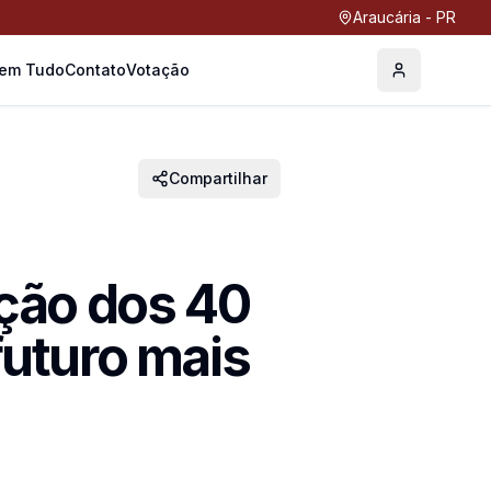
Araucária - PR
Tem Tudo
Contato
Votação
Perfil
Compartilhar
ação dos 40
uturo mais