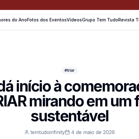
ores do Ano
Fotos dos Eventos
Vídeos
Grupo Tem Tudo
Revista 
#triar
 dá início à comemor
RIAR mirando em um f
sustentável
temtudoinfinity
4 de maio de 2026