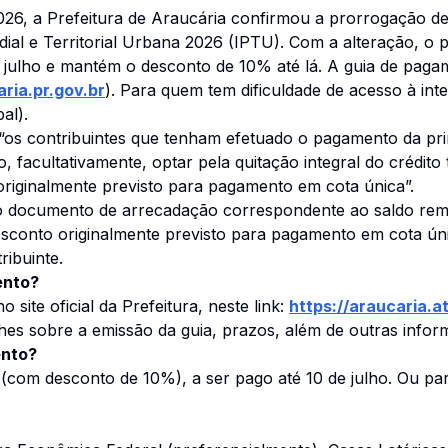
2026, a Prefeitura de Araucária confirmou a prorrogação 
ial e Territorial Urbana 2026 (IPTU). Com a alteração, o
de julho e mantém o desconto de 10% até lá. A guia de paga
ria.pr.gov.br
). Para quem tem dificuldade de acesso à int
al).
“os contribuintes que tenham efetuado o pagamento da pri
facultativamente, optar pela quitação integral do crédito t
iginalmente previsto para pagamento em cota única”.
vo documento de arrecadação correspondente ao saldo re
esconto originalmente previsto para pagamento em cota úni
ribuinte.
ento?
 site oficial da Prefeitura, neste link:
https://araucaria.a
hes sobre a emissão da guia, prazos, além de outras infor
ento?
 (com desconto de 10%), a ser pago até 10 de julho. Ou p