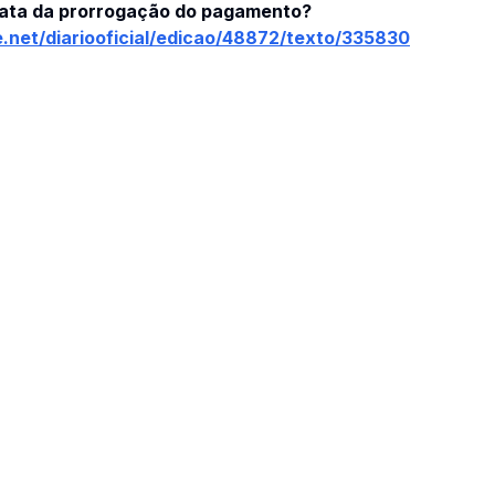
trata da prorrogação do pagamento?
e.net/diariooficial/edicao/48872/texto/335830