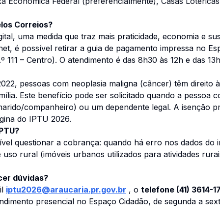
xa Econômica Federal (preferencialmente), Casas Lotéricas,
los Correios?
tal, uma medida que traz mais praticidade, economia e sust
ernet, é possível retirar a guia de pagamento impressa no E
º 111 – Centro). O atendimento é das 8h30 às 12h e das 13h
022, pessoas com neoplasia maligna (câncer) têm direito 
mília. Este benefício pode ser solicitado quando a pessoa 
marido/companheiro) ou um dependente legal. A isenção pre
gina do IPTU 2026.
IPTU?
vel questionar a cobrança: quando há erro nos dados do i
 uso rural (imóveis urbanos utilizados para atividades rur
cer dúvidas?
il
iptu2026@araucaria.pr.gov.br
, o
telefone (41) 3614-17
endimento presencial no Espaço Cidadão, de segunda a sext