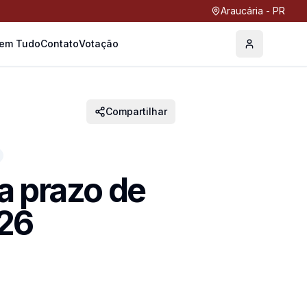
Araucária - PR
Tem Tudo
Contato
Votação
Perfil
Compartilhar
a prazo de
26