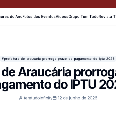
ores do Ano
Fotos dos Eventos
Vídeos
Grupo Tem Tudo
Revista 
#prefeitura-de-araucaria-prorroga-prazo-de-pagamento-do-iptu-2026
a de Araucária prorrog
agamento do IPTU 20
temtudoinfinity
12 de junho de 2026