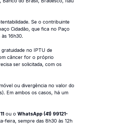
 Banco do Brasil, Bradesco, Itaú
entabilidade. Se o contribuinte
spaço Cidadão, que fica no Paço
 às 16h30.
à gratuidade no IPTU de
com câncer for o próprio
cisa ser solicitada, com os
móvel ou divergência no valor do
ais). Em ambos os casos, há um
11
ou o
WhatsApp (41) 99121-
a-feira, sempre das 8h30 às 12h