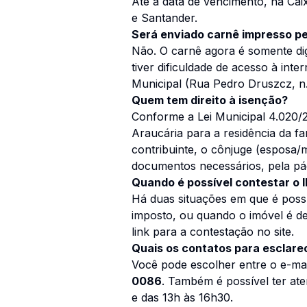
Até a data de vencimento, na Cai
e Santander.
Será enviado carnê impresso pe
Não. O carnê agora é somente digi
tiver dificuldade de acesso à int
Municipal (Rua Pedro Druszcz, n.
Quem tem direito à isenção?
Conforme a Lei Municipal 4.020/2
Araucária para a residência da fa
contribuinte, o cônjuge (esposa/
documentos necessários, pela pá
Quando é possível contestar o 
Há duas situações em que é possí
imposto, ou quando o imóvel é de
link para a contestação no site.
Quais os contatos para esclare
Você pode escolher entre o e-ma
0086
. Também é possível ter at
e das 13h às 16h30.