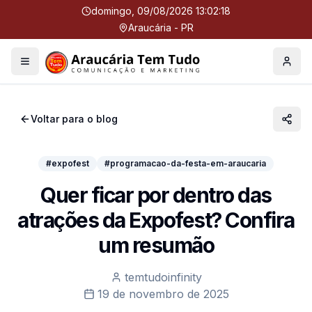
domingo, 09/08/2026 13:02:19
Araucária - PR
Menu
Perfil
Voltar para o blog
#expofest
#programacao-da-festa-em-araucaria
Quer ficar por dentro das
atrações da Expofest? Confira
um resumão
temtudoinfinity
19 de novembro de 2025