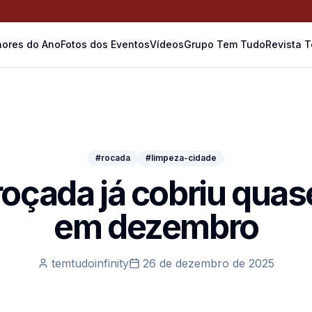
ores do Ano
Fotos dos Eventos
Vídeos
Grupo Tem Tudo
Revista 
#rocada
#limpeza-cidade
roçada já cobriu quas
em dezembro
temtudoinfinity
26 de dezembro de 2025