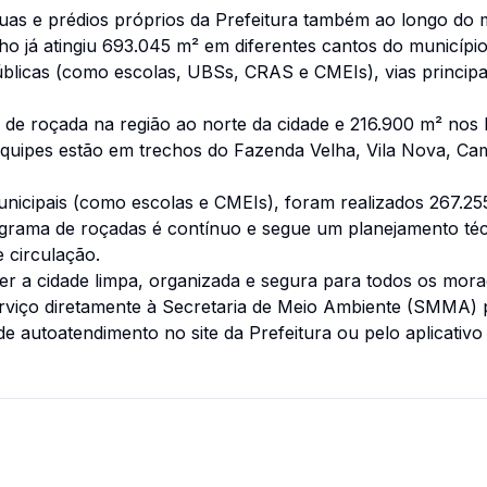
ruas e prédios próprios da Prefeitura também ao longo d
alho já atingiu 693.045 m² em diferentes cantos do município
úblicas (como escolas, UBSs, CRAS e CMEIs), vias principa
 roçada na região ao norte da cidade e 216.900 m² nos ba
quipes estão em trechos do Fazenda Velha, Vila Nova, Ca
nicipais (como escolas e CMEIs), foram realizados 267.25
ograma de roçadas é contínuo e segue um planejamento téc
 circulação.
er a cidade limpa, organizada e segura para todos os mo
erviço diretamente à Secretaria de Meio Ambiente (SMMA) 
e autoatendimento no site da Prefeitura ou pelo aplicativo