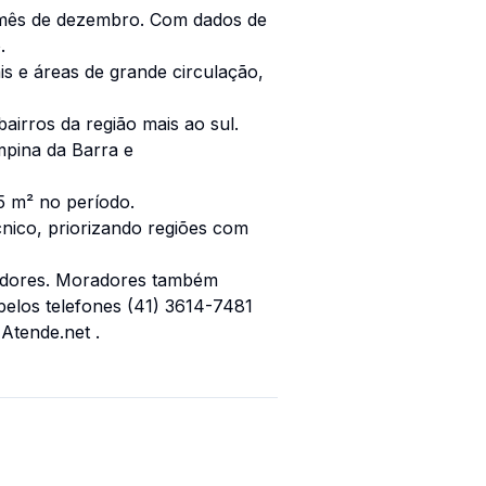
o mês de dezembro. Com dados de
.
is e áreas de grande circulação,
irros da região mais ao sul.
mpina da Barra e
5 m² no período.
nico, priorizando regiões com
radores. Moradores também
pelos telefones (41) 3614-7481
 Atende.net .