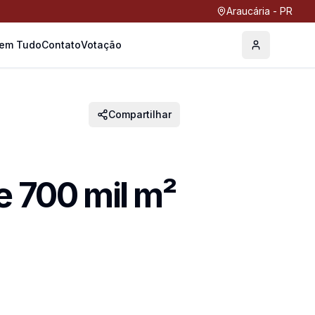
Araucária - PR
Tem Tudo
Contato
Votação
Perfil
Compartilhar
e 700 mil m²