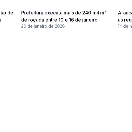
hão de
Prefeitura executa mais de 240 mil m²
Araucá
m
de roçada entre 10 e 16 de janeiro
as reg
20 de janeiro de 2026
14 de 