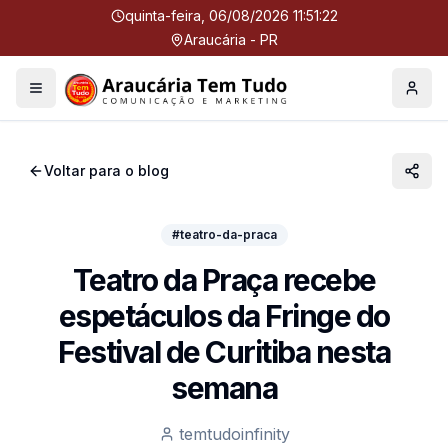
quinta-feira, 06/08/2026 11:51:23
Araucária - PR
Menu
Perfil
Voltar para o blog
#teatro-da-praca
Teatro da Praça recebe
espetáculos da Fringe do
Festival de Curitiba nesta
semana
temtudoinfinity