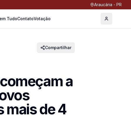
Araucária - PR
Tem Tudo
Contato
Votação
Perfil
Compartilhar
a começam a
novos
 mais de 4