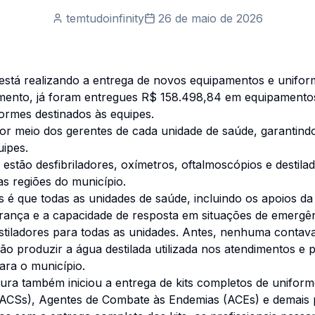
temtudoinfinity
26 de maio de 2026
está realizando a entrega de novos equipamentos e unifor
mento, já foram entregues R$ 158.498,84 em equipamentos
ormes destinados às equipes.
por meio dos gerentes de cada unidade de saúde, garantindo
uipes.
estão desfibriladores, oxímetros, oftalmoscópios e destila
as regiões do município.
é que todas as unidades de saúde, incluindo os apoios da
urança e a capacidade de resposta em situações de emergên
estiladores para todas as unidades. Antes, nenhuma conta
ão produzir a água destilada utilizada nos atendimentos e
ara o município.
ra também iniciou a entrega de kits completos de uniformes
ACSs), Agentes de Combate às Endemias (ACEs) e demais pr