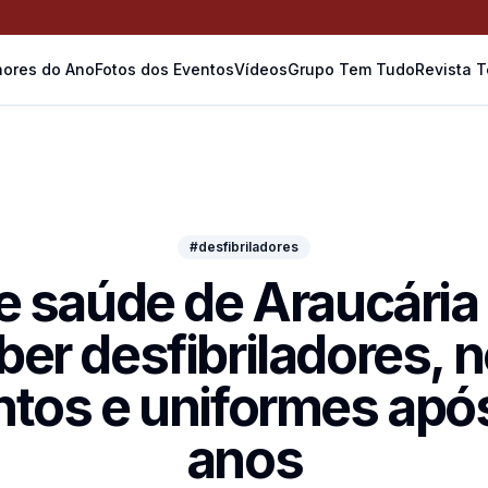
ores do Ano
Fotos dos Eventos
Vídeos
Grupo Tem Tudo
Revista 
#desfibriladores
e saúde de Araucári
ber desfibriladores, 
tos e uniformes após
anos