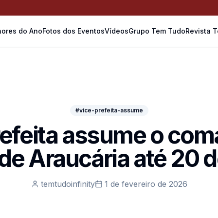
ores do Ano
Fotos dos Eventos
Vídeos
Grupo Tem Tudo
Revista 
#vice-prefeita-assume
refeita assume o com
 de Araucária até 20 d
temtudoinfinity
1 de fevereiro de 2026