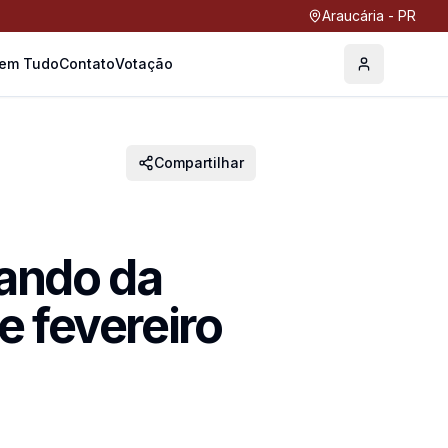
Araucária - PR
Tem Tudo
Contato
Votação
Perfil
Compartilhar
ando da
e fevereiro