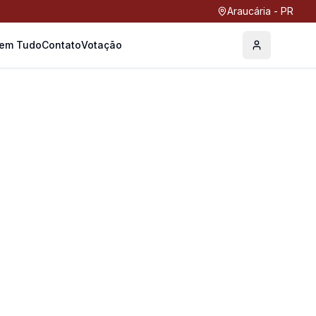
Araucária - PR
Tem Tudo
Contato
Votação
Perfil