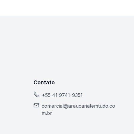
Contato
+55 41 9741-9351
comercial@araucariatemtudo.co
m.br