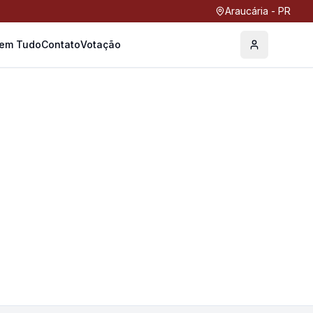
Araucária - PR
Tem Tudo
Contato
Votação
Perfil