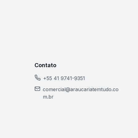
Contato
+55 41 9741-9351
comercial@araucariatemtudo.co
m.br