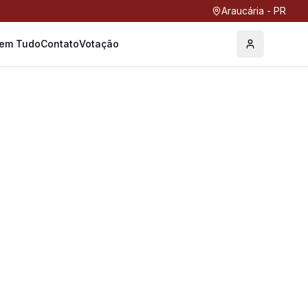
Araucária - PR
Tem Tudo
Contato
Votação
Perfil