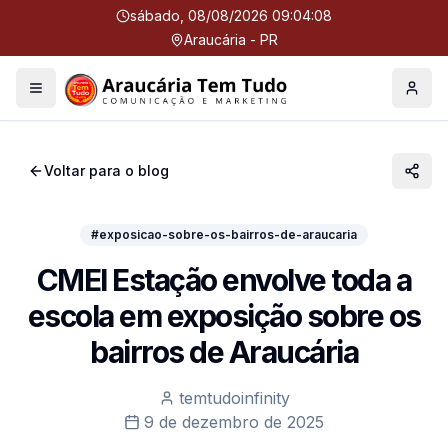
sábado, 08/08/2026 09:04:08
Araucária - PR
Menu
Perfil
Voltar para o blog
#exposicao-sobre-os-bairros-de-araucaria
CMEI Estação envolve toda a
escola em exposição sobre os
bairros de Araucária
temtudoinfinity
9 de dezembro de 2025