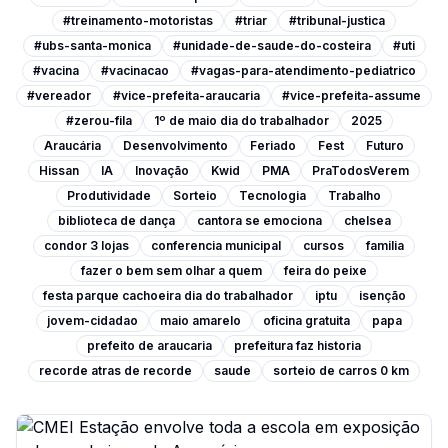
#treinamento-motoristas
#triar
#tribunal-justica
#ubs-santa-monica
#unidade-de-saude-do-costeira
#uti
#vacina
#vacinacao
#vagas-para-atendimento-pediatrico
#vereador
#vice-prefeita-araucaria
#vice-prefeita-assume
#zerou-fila
1º de maio dia do trabalhador
2025
Araucária
Desenvolvimento
Feriado
Fest
Futuro
Hissan
IA
Inovação
Kwid
PMA
PraTodosVerem
Produtividade
Sorteio
Tecnologia
Trabalho
biblioteca de dança
cantora se emociona
chelsea
condor 3 lojas
conferencia municipal
cursos
familia
fazer o bem sem olhar a quem
feira do peixe
festa parque cachoeira dia do trabalhador
iptu
isenção
jovem-cidadao
maio amarelo
oficina gratuita
papa
prefeito de araucaria
prefeitura faz historia
recorde atras de recorde
saude
sorteio de carros 0 km