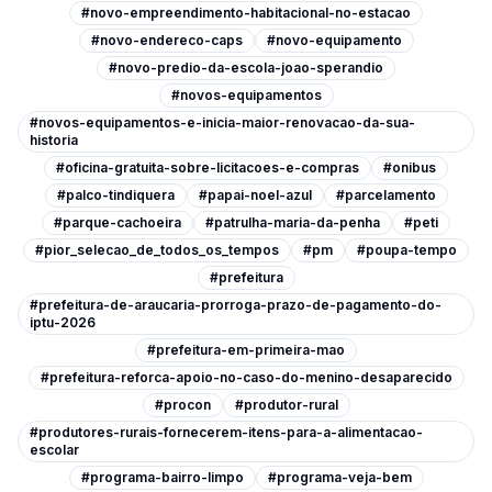
#novo-empreendimento-habitacional-no-estacao
#novo-endereco-caps
#novo-equipamento
#novo-predio-da-escola-joao-sperandio
#novos-equipamentos
#novos-equipamentos-e-inicia-maior-renovacao-da-sua-
historia
#oficina-gratuita-sobre-licitacoes-e-compras
#onibus
#palco-tindiquera
#papai-noel-azul
#parcelamento
#parque-cachoeira
#patrulha-maria-da-penha
#peti
#pior_selecao_de_todos_os_tempos
#pm
#poupa-tempo
#prefeitura
#prefeitura-de-araucaria-prorroga-prazo-de-pagamento-do-
iptu-2026
#prefeitura-em-primeira-mao
#prefeitura-reforca-apoio-no-caso-do-menino-desaparecido
#procon
#produtor-rural
#produtores-rurais-fornecerem-itens-para-a-alimentacao-
escolar
#programa-bairro-limpo
#programa-veja-bem