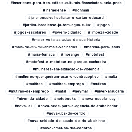
#inscricoes-para-tres-editais-culturais-financiados-pela-pnab
#insraelense
#ironman
#ja-e-possivel-solicitar-o-cartao-educard
#jardim-israelense-ja-tem-agua-e-luz
#jogos
#jogos-escolares
#jovem-cidadao
#limpeza-cidade
#maior-volta-as-aulas-da-sua-historia
#mais-de-26-mil-animais-vacinados
#marcha-para-jesus
#maria-fumaca
#morango
#motofest
#motofest-e-mototour-no-parque-cachoeira
#mulheres-em-situacao-de-violencia
#mulheres-que-queiram-usar-o-contraceptivo
#multa
#multirao
#multirao-emprego
#mutirao
#mutirao-de-emprego
#natal
#neymar
#niver-araucaria
#niver-da-cidade
#notebooks
#nova-escola-lucy
#nova-lei
#nova-sede-para-a-agencia-do-trabalhador
#nova-ubs-do-centro
#nova-unidade-de-saude-do-rio-abaixinho
#novo-cmei-na-rua-codorna