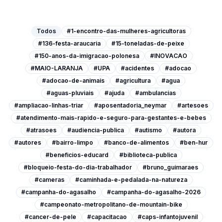
Todos
#1-encontro-das-mulheres-agricultoras
#136-festa-araucaria
#15-toneladas-de-peixe
#150-anos-da-imigracao-polonesa
#INOVACAO
#MAIO-LARANJA
#UPA
#acidentes
#adocao
#adocao-de-animais
#agricultura
#agua
#aguas-pluviais
#ajuda
#ambulancias
#ampliacao-linhas-triar
#aposentadoria_neymar
#artesoes
#atendimento-mais-rapido-e-seguro-para-gestantes-e-bebes
#atrasoes
#audiencia-publica
#autismo
#autora
#autores
#bairro-limpo
#banco-de-alimentos
#ben-hur
#beneficios-educard
#biblioteca-publica
#bloqueio-festa-do-dia-trabalhador
#bruno_guimaraes
#cameras
#caminhada-e-pedalada-na-natureza
#campanha-do-agasalho
#campanha-do-agasalho-2026
#campeonato-metropolitano-de-mountain-bike
#cancer-de-pele
#capacitacao
#caps-infantojuvenil