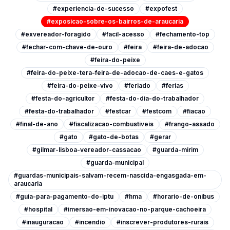
#experiencia-de-sucesso
#expofest
#exposicao-sobre-os-bairros-de-araucaria
#exvereador-foragido
#facil-acesso
#fechamento-top
#fechar-com-chave-de-ouro
#feira
#feira-de-adocao
#feira-do-peixe
#feira-do-peixe-tera-feira-de-adocao-de-caes-e-gatos
#feira-do-peixe-vivo
#feriado
#ferias
#festa-do-agricultor
#festa-do-dia-do-trabalhador
#festa-do-trabalhador
#festcar
#festcom
#fiacao
#final-de-ano
#fiscalizacao-combustiveis
#frango-assado
#gato
#gato-de-botas
#gerar
#gilmar-lisboa-vereador-cassacao
#guarda-mirim
#guarda-municipal
#guardas-municipais-salvam-recem-nascida-engasgada-em-
araucaria
#guia-para-pagamento-do-iptu
#hma
#horario-de-onibus
#hospital
#imersao-em-inovacao-no-parque-cachoeira
#inauguracao
#incendio
#inscrever-produtores-rurais