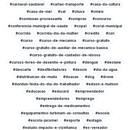
#carnaval-saudavel
#cartao-transporte
#casa-da-cultura
#casa-de-mel
#cat
#chuva
#cmeis
#comissao-processante
#compras
#concurso
#conferencia-municipal-de-saude
#copel
#coral-municipal
#corrida
#corrida-dia-da-mulher
#credito
#csn
#curso
#curso-de-mecanica
#curso-gratuito
#curso-gratuito-de-auxiliar-de-mecanica-basica
#curso-gratuito-de-cuidador-de-idosos
#cursos-livres-de-desenho-e-pintura
#dengue
#deolane
#descarte
#desfibriladores
#desvio
#dia-da-agua
#distribuicao-de-muda
#doacao
#dog
#drone
#duvidas-festa-do-dia-do-trabalhador
#edson-e-hudson
#educacao
#educard
#empreendedor
#empreendedores
#emprego
#entrega-de-medicamentos
#equipamentos-turbinam-as-consultas
#escola
#escola-jacomel
#esporte
#estagio
#estudo-impacto-e-vizinhanca
#ex-vereador