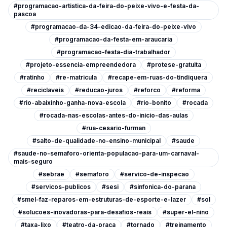
#programacao-artistica-da-feira-do-peixe-vivo-e-festa-da-
pascoa
#programacao-da-34-edicao-da-feira-do-peixe-vivo
#programacao-da-festa-em-araucaria
#programacao-festa-dia-trabalhador
#projeto-essencia-empreendedora
#protese-gratuita
#ratinho
#re-matricula
#recape-em-ruas-do-tindiquera
#reciclaveis
#reducao-juros
#reforco
#reforma
#rio-abaixinho-ganha-nova-escola
#rio-bonito
#rocada
#rocada-nas-escolas-antes-do-inicio-das-aulas
#rua-cesario-furman
#salto-de-qualidade-no-ensino-municipal
#saude
#saude-no-semaforo-orienta-populacao-para-um-carnaval-
mais-seguro
#sebrae
#semaforo
#servico-de-inspecao
#servicos-publicos
#sesi
#sinfonica-do-parana
#smel-faz-reparos-em-estruturas-de-esporte-e-lazer
#sol
#solucoes-inovadoras-para-desafios-reais
#super-el-nino
#taxa-lixo
#teatro-da-praca
#tornado
#treinamento