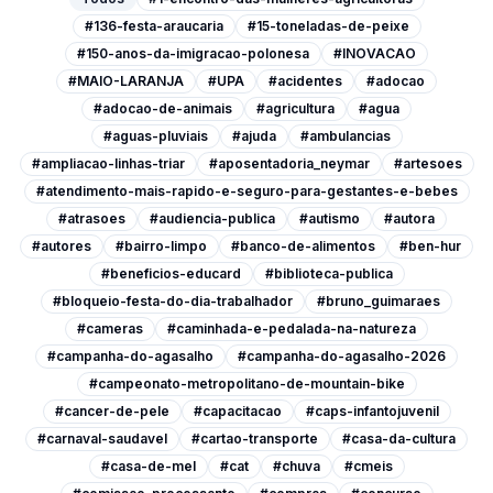
#136-festa-araucaria
#15-toneladas-de-peixe
#150-anos-da-imigracao-polonesa
#INOVACAO
#MAIO-LARANJA
#UPA
#acidentes
#adocao
#adocao-de-animais
#agricultura
#agua
#aguas-pluviais
#ajuda
#ambulancias
#ampliacao-linhas-triar
#aposentadoria_neymar
#artesoes
#atendimento-mais-rapido-e-seguro-para-gestantes-e-bebes
#atrasoes
#audiencia-publica
#autismo
#autora
#autores
#bairro-limpo
#banco-de-alimentos
#ben-hur
#beneficios-educard
#biblioteca-publica
#bloqueio-festa-do-dia-trabalhador
#bruno_guimaraes
#cameras
#caminhada-e-pedalada-na-natureza
#campanha-do-agasalho
#campanha-do-agasalho-2026
#campeonato-metropolitano-de-mountain-bike
#cancer-de-pele
#capacitacao
#caps-infantojuvenil
#carnaval-saudavel
#cartao-transporte
#casa-da-cultura
#casa-de-mel
#cat
#chuva
#cmeis