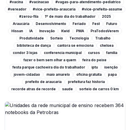
#vacina
#vacinacao
#vagas-para-atendimento-pediatrico
#vereador
#vice-prefeita-araucaria
#vice-prefeita-assume
#zerou-fila
1º de maio dia do trabalhador
2025
Araucária
Desenvolvimento
Feriado
Fest
Futuro
Hissan
IA
Inovação
Kwid
PMA
PraTodosVerem
Produtividade
Sorteio
Tecnologia
Trabalho
biblioteca de dança
cantora se emociona
chelsea
condor 3 lojas
conferencia municipal
cursos
familia
fazer o bem sem olhar a quem
feira do peixe
festa parque cachoeira dia do trabalhador
iptu
isenção
jovem-cidadao
maio amarelo
oficina gratuita
papa
prefeito de araucaria
prefeitura faz historia
recorde atras de recorde
saude
sorteio de carros 0 km