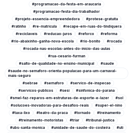
#programacao-da-festa-em-araucaria
#programacao-festa-dia-trabalhador
#projeto-essencia-empreendedora
#protese-gratuita
#ratinho
#re-matricula
#recape-em-ruas-do-tindiquera
#reciclaveis
#reducao-juros
#reforco
#reforma
#rio-abaixinho-ganha-nova-escola
#rio-bonito
#rocada
#rocada-nas-escolas-antes-do-inicio-das-aulas
#rua-cesario-furman
#salto-de-qualidade-no-ensino-municipal
#saude
#saude-no-semaforo-orienta-populacao-para-um-carnaval-
mais-seguro
#sebrae
#semaforo
#servico-de-inspecao
#servicos-publicos
#sesi
#sinfonica-do-parana
#smel-faz-reparos-em-estruturas-de-esporte-e-lazer
#sol
#solucoes-inovadoras-para-desafios-reais
#super-el-nino
#taxa-lixo
#teatro-da-praca
#tornado
#treinamento
#treinamento-motoristas
#triar
#tribunal-justica
#ubs-santa-monica
#unidade-de-saude-do-costeira
#uti