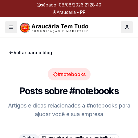
sábado, 08/08/2026 21:28:41
Araucária - PR
Menu
Perfil
Voltar para o blog
#notebooks
Posts sobre
#notebooks
Artigos e dicas relacionados a
#notebooks
para
ajudar você e sua empresa
Todos
#1-encontro-das-mulheres-agricultoras