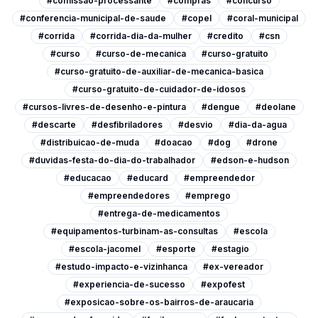
#comissao-processante
#compras
#concurso
#conferencia-municipal-de-saude
#copel
#coral-municipal
#corrida
#corrida-dia-da-mulher
#credito
#csn
#curso
#curso-de-mecanica
#curso-gratuito
#curso-gratuito-de-auxiliar-de-mecanica-basica
#curso-gratuito-de-cuidador-de-idosos
#cursos-livres-de-desenho-e-pintura
#dengue
#deolane
#descarte
#desfibriladores
#desvio
#dia-da-agua
#distribuicao-de-muda
#doacao
#dog
#drone
#duvidas-festa-do-dia-do-trabalhador
#edson-e-hudson
#educacao
#educard
#empreendedor
#empreendedores
#emprego
#entrega-de-medicamentos
#equipamentos-turbinam-as-consultas
#escola
#escola-jacomel
#esporte
#estagio
#estudo-impacto-e-vizinhanca
#ex-vereador
#experiencia-de-sucesso
#expofest
#exposicao-sobre-os-bairros-de-araucaria