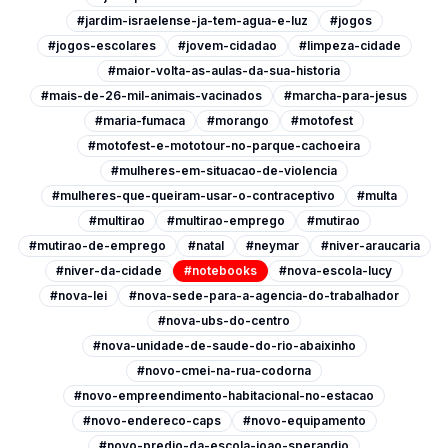
#jardim-israelense-ja-tem-agua-e-luz
#jogos
#jogos-escolares
#jovem-cidadao
#limpeza-cidade
#maior-volta-as-aulas-da-sua-historia
#mais-de-26-mil-animais-vacinados
#marcha-para-jesus
#maria-fumaca
#morango
#motofest
#motofest-e-mototour-no-parque-cachoeira
#mulheres-em-situacao-de-violencia
#mulheres-que-queiram-usar-o-contraceptivo
#multa
#multirao
#multirao-emprego
#mutirao
#mutirao-de-emprego
#natal
#neymar
#niver-araucaria
#niver-da-cidade
#notebooks
#nova-escola-lucy
#nova-lei
#nova-sede-para-a-agencia-do-trabalhador
#nova-ubs-do-centro
#nova-unidade-de-saude-do-rio-abaixinho
#novo-cmei-na-rua-codorna
#novo-empreendimento-habitacional-no-estacao
#novo-endereco-caps
#novo-equipamento
#novo-predio-da-escola-joao-sperandio