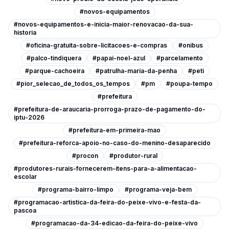
#novos-equipamentos
#novos-equipamentos-e-inicia-maior-renovacao-da-sua-
historia
#oficina-gratuita-sobre-licitacoes-e-compras
#onibus
#palco-tindiquera
#papai-noel-azul
#parcelamento
#parque-cachoeira
#patrulha-maria-da-penha
#peti
#pior_selecao_de_todos_os_tempos
#pm
#poupa-tempo
#prefeitura
#prefeitura-de-araucaria-prorroga-prazo-de-pagamento-do-
iptu-2026
#prefeitura-em-primeira-mao
#prefeitura-reforca-apoio-no-caso-do-menino-desaparecido
#procon
#produtor-rural
#produtores-rurais-fornecerem-itens-para-a-alimentacao-
escolar
#programa-bairro-limpo
#programa-veja-bem
#programacao-artistica-da-feira-do-peixe-vivo-e-festa-da-
pascoa
#programacao-da-34-edicao-da-feira-do-peixe-vivo