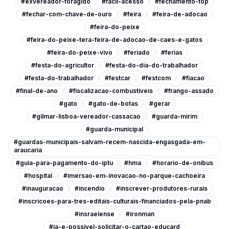
#exvereador-foragido
#facil-acesso
#fechamento-top
#fechar-com-chave-de-ouro
#feira
#feira-de-adocao
#feira-do-peixe
#feira-do-peixe-tera-feira-de-adocao-de-caes-e-gatos
#feira-do-peixe-vivo
#feriado
#ferias
#festa-do-agricultor
#festa-do-dia-do-trabalhador
#festa-do-trabalhador
#festcar
#festcom
#fiacao
#final-de-ano
#fiscalizacao-combustiveis
#frango-assado
#gato
#gato-de-botas
#gerar
#gilmar-lisboa-vereador-cassacao
#guarda-mirim
#guarda-municipal
#guardas-municipais-salvam-recem-nascida-engasgada-em-
araucaria
#guia-para-pagamento-do-iptu
#hma
#horario-de-onibus
#hospital
#imersao-em-inovacao-no-parque-cachoeira
#inauguracao
#incendio
#inscrever-produtores-rurais
#inscricoes-para-tres-editais-culturais-financiados-pela-pnab
#insraelense
#ironman
#ja-e-possivel-solicitar-o-cartao-educard