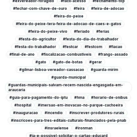
#exvereador-foragido
#facil-acesso
#fechamento-top
#fechar-com-chave-de-ouro
#feira
#feira-de-adocao
#feira-do-peixe
#feira-do-peixe-tera-feira-de-adocao-de-caes-e-gatos
#feira-do-peixe-vivo
#feriado
#ferias
#festa-do-agricultor
#festa-do-dia-do-trabalhador
#festa-do-trabalhador
#festcar
#festcom
#fiacao
#final-de-ano
#fiscalizacao-combustiveis
#frango-assado
#gato
#gato-de-botas
#gerar
#gilmar-lisboa-vereador-cassacao
#guarda-mirim
#guarda-municipal
#guardas-municipais-salvam-recem-nascida-engasgada-em-
araucaria
#guia-para-pagamento-do-iptu
#hma
#horario-de-onibus
#hospital
#imersao-em-inovacao-no-parque-cachoeira
#inauguracao
#incendio
#inscrever-produtores-rurais
#inscricoes-para-tres-editais-culturais-financiados-pela-pnab
#insraelense
#ironman
#ja-e-possivel-solicitar-o-cartao-educard