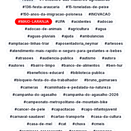
#136-festa-araucaria
#15-toneladas-de-peixe
#150-anos-da-imigracao-polonesa
#INOVACAO
#MAIO-LARANJA
#UPA
#acidentes
#adocao
#adocao-de-animais
#agricultura
#agua
#aguas-pluviais
#ajuda
#ambulancias
#ampliacao-linhas-triar
#aposentadoria_neymar
#artesoes
#atendimento-mais-rapido-e-seguro-para-gestantes-e-bebes
#atrasoes
#audiencia-publica
#autismo
#autora
#autores
#bairro-limpo
#banco-de-alimentos
#ben-hur
#beneficios-educard
#biblioteca-publica
#bloqueio-festa-do-dia-trabalhador
#bruno_guimaraes
#cameras
#caminhada-e-pedalada-na-natureza
#campanha-do-agasalho
#campanha-do-agasalho-2026
#campeonato-metropolitano-de-mountain-bike
#cancer-de-pele
#capacitacao
#caps-infantojuvenil
#carnaval-saudavel
#cartao-transporte
#casa-da-cultura
#casa-de-mel
#cat
#chuva
#cmeis