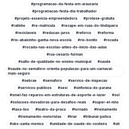
#programacao-da-festa-em-araucaria
#programacao-festa-dia-trabalhador
#projeto-essencia-empreendedora
#protese-gratuita
#ratinho
#re-matricula
#recape-em-ruas-do-tindiquera
#reciclaveis
#reducao-juros
#reforco
#reforma
#rio-abaixinho-ganha-nova-escola
#rio-bonito
#rocada
#rocada-nas-escolas-antes-do-inicio-das-aulas
#rua-cesario-furman
#salto-de-qualidade-no-ensino-municipal
#saude
#saude-no-semaforo-orienta-populacao-para-um-carnaval-
mais-seguro
#sebrae
#semaforo
#servico-de-inspecao
#servicos-publicos
#sesi
#sinfonica-do-parana
#smel-faz-reparos-em-estruturas-de-esporte-e-lazer
#sol
#solucoes-inovadoras-para-desafios-reais
#super-el-nino
#taxa-lixo
#teatro-da-praca
#tornado
#treinamento
#treinamento-motoristas
#triar
#tribunal-justica
#ubs-santa-monica
#unidade-de-saude-do-costeira
#uti