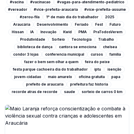
#vacina
#vacinacao
#vagas-para-atendimento-pediatrico
#vereador
#vice-prefeita-araucaria
#vice-prefeita-assume
#zerou-fila
1º de maio dia do trabalhador
2025
Araucária
Desenvolvimento
Feriado
Fest
Futuro
Hissan
IA
Inovação
Kwid
PMA
PraTodosVerem
Produtividade
Sorteio
Tecnologia
Trabalho
biblioteca de dança
cantora se emociona
chelsea
condor 3 lojas
conferencia municipal
cursos
familia
fazer o bem sem olhar a quem
feira do peixe
festa parque cachoeira dia do trabalhador
iptu
isenção
jovem-cidadao
maio amarelo
oficina gratuita
papa
prefeito de araucaria
prefeitura faz historia
recorde atras de recorde
saude
sorteio de carros 0 km