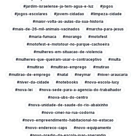
#jardim-israelense-ja-tem-agua-e-luz
#jogos
#jogos-escolares
#jovem-cidadao
#limpeza-cidade
#maior-volta-as-aulas-da-sua-historia
#mais-de-26-mil-animais-vacinados
#marcha-para-jesus
#maria-fumaca
#morango
#motofest
#motofest-e-mototour-no-parque-cachoeira
#mulheres-em-situacao-de-violencia
#mulheres-que-queiram-usar-o-contraceptivo
#multa
#multirao
#multirao-emprego
#mutirao
#mutirao-de-emprego
#natal
#neymar
#niver-araucaria
#niver-da-cidade
#notebooks
#nova-escola-lucy
#nova-lei
#nova-sede-para-a-agencia-do-trabalhador
#nova-ubs-do-centro
#nova-unidade-de-saude-do-rio-abaixinho
#novo-cmei-na-rua-codorna
#novo-empreendimento-habitacional-no-estacao
#novo-endereco-caps
#novo-equipamento
#novo-predio-da-escola-joao-sperandio