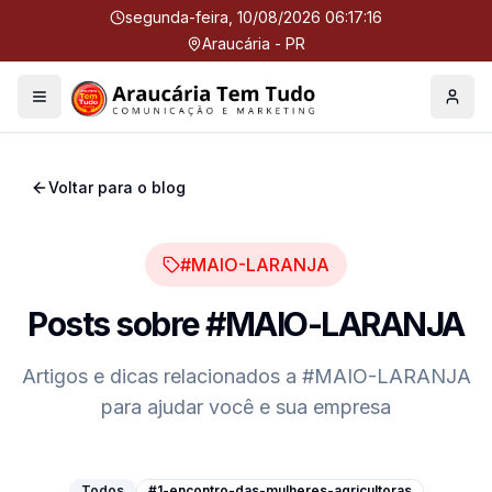
segunda-feira, 10/08/2026 06:17:17
Araucária - PR
Menu
Perfil
Voltar para o blog
#MAIO-LARANJA
Posts sobre
#MAIO-LARANJA
Artigos e dicas relacionados a
#MAIO-LARANJA
para ajudar você e sua empresa
Todos
#1-encontro-das-mulheres-agricultoras