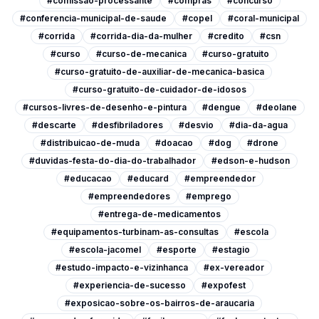
#comissao-processante
#compras
#concurso
#conferencia-municipal-de-saude
#copel
#coral-municipal
#corrida
#corrida-dia-da-mulher
#credito
#csn
#curso
#curso-de-mecanica
#curso-gratuito
#curso-gratuito-de-auxiliar-de-mecanica-basica
#curso-gratuito-de-cuidador-de-idosos
#cursos-livres-de-desenho-e-pintura
#dengue
#deolane
#descarte
#desfibriladores
#desvio
#dia-da-agua
#distribuicao-de-muda
#doacao
#dog
#drone
#duvidas-festa-do-dia-do-trabalhador
#edson-e-hudson
#educacao
#educard
#empreendedor
#empreendedores
#emprego
#entrega-de-medicamentos
#equipamentos-turbinam-as-consultas
#escola
#escola-jacomel
#esporte
#estagio
#estudo-impacto-e-vizinhanca
#ex-vereador
#experiencia-de-sucesso
#expofest
#exposicao-sobre-os-bairros-de-araucaria