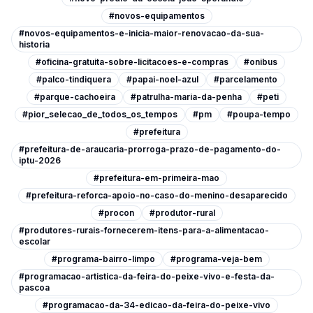
#novos-equipamentos
#novos-equipamentos-e-inicia-maior-renovacao-da-sua-
historia
#oficina-gratuita-sobre-licitacoes-e-compras
#onibus
#palco-tindiquera
#papai-noel-azul
#parcelamento
#parque-cachoeira
#patrulha-maria-da-penha
#peti
#pior_selecao_de_todos_os_tempos
#pm
#poupa-tempo
#prefeitura
#prefeitura-de-araucaria-prorroga-prazo-de-pagamento-do-
iptu-2026
#prefeitura-em-primeira-mao
#prefeitura-reforca-apoio-no-caso-do-menino-desaparecido
#procon
#produtor-rural
#produtores-rurais-fornecerem-itens-para-a-alimentacao-
escolar
#programa-bairro-limpo
#programa-veja-bem
#programacao-artistica-da-feira-do-peixe-vivo-e-festa-da-
pascoa
#programacao-da-34-edicao-da-feira-do-peixe-vivo