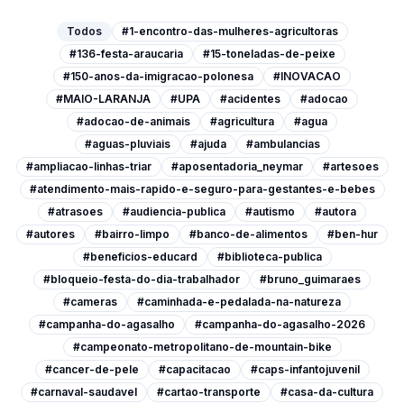
Todos
#1-encontro-das-mulheres-agricultoras
#136-festa-araucaria
#15-toneladas-de-peixe
#150-anos-da-imigracao-polonesa
#INOVACAO
#MAIO-LARANJA
#UPA
#acidentes
#adocao
#adocao-de-animais
#agricultura
#agua
#aguas-pluviais
#ajuda
#ambulancias
#ampliacao-linhas-triar
#aposentadoria_neymar
#artesoes
#atendimento-mais-rapido-e-seguro-para-gestantes-e-bebes
#atrasoes
#audiencia-publica
#autismo
#autora
#autores
#bairro-limpo
#banco-de-alimentos
#ben-hur
#beneficios-educard
#biblioteca-publica
#bloqueio-festa-do-dia-trabalhador
#bruno_guimaraes
#cameras
#caminhada-e-pedalada-na-natureza
#campanha-do-agasalho
#campanha-do-agasalho-2026
#campeonato-metropolitano-de-mountain-bike
#cancer-de-pele
#capacitacao
#caps-infantojuvenil
#carnaval-saudavel
#cartao-transporte
#casa-da-cultura