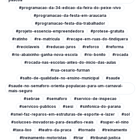
#programacao-da-34-edicao-da-feira-do-peixe-vivo
#programacao-da-festa-em-araucaria
#programacao-festa-dia-trabalhador
#projeto-essencia-empreendedora
#protese-gratuita
#ratinho
#re-matricula
#recape-em-ruas-do-tindiquera
#reciclaveis
#reducao-juros
#reforco
#reforma
#rio-abaixinho-ganha-nova-escola
#rio-bonito
#rocada
#rocada-nas-escolas-antes-do-inicio-das-aulas
#rua-cesario-furman
#salto-de-qualidade-no-ensino-municipal
#saude
#saude-no-semaforo-orienta-populacao-para-um-carnaval-
mais-seguro
#sebrae
#semaforo
#servico-de-inspecao
#servicos-publicos
#sesi
#sinfonica-do-parana
#smel-faz-reparos-em-estruturas-de-esporte-e-lazer
#sol
#solucoes-inovadoras-para-desafios-reais
#super-el-nino
#taxa-lixo
#teatro-da-praca
#tornado
#treinamento
#treinamento-motoristas
#triar
#tribunal-justica