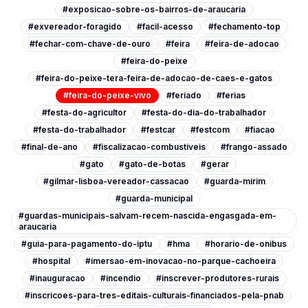
#exposicao-sobre-os-bairros-de-araucaria
#exvereador-foragido
#facil-acesso
#fechamento-top
#fechar-com-chave-de-ouro
#feira
#feira-de-adocao
#feira-do-peixe
#feira-do-peixe-tera-feira-de-adocao-de-caes-e-gatos
#feira-do-peixe-vivo
#feriado
#ferias
#festa-do-agricultor
#festa-do-dia-do-trabalhador
#festa-do-trabalhador
#festcar
#festcom
#fiacao
#final-de-ano
#fiscalizacao-combustiveis
#frango-assado
#gato
#gato-de-botas
#gerar
#gilmar-lisboa-vereador-cassacao
#guarda-mirim
#guarda-municipal
#guardas-municipais-salvam-recem-nascida-engasgada-em-
araucaria
#guia-para-pagamento-do-iptu
#hma
#horario-de-onibus
#hospital
#imersao-em-inovacao-no-parque-cachoeira
#inauguracao
#incendio
#inscrever-produtores-rurais
#inscricoes-para-tres-editais-culturais-financiados-pela-pnab