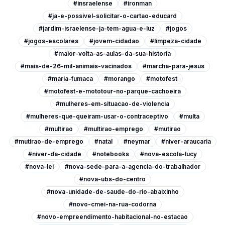
#insraelense
#ironman
#ja-e-possivel-solicitar-o-cartao-educard
#jardim-israelense-ja-tem-agua-e-luz
#jogos
#jogos-escolares
#jovem-cidadao
#limpeza-cidade
#maior-volta-as-aulas-da-sua-historia
#mais-de-26-mil-animais-vacinados
#marcha-para-jesus
#maria-fumaca
#morango
#motofest
#motofest-e-mototour-no-parque-cachoeira
#mulheres-em-situacao-de-violencia
#mulheres-que-queiram-usar-o-contraceptivo
#multa
#multirao
#multirao-emprego
#mutirao
#mutirao-de-emprego
#natal
#neymar
#niver-araucaria
#niver-da-cidade
#notebooks
#nova-escola-lucy
#nova-lei
#nova-sede-para-a-agencia-do-trabalhador
#nova-ubs-do-centro
#nova-unidade-de-saude-do-rio-abaixinho
#novo-cmei-na-rua-codorna
#novo-empreendimento-habitacional-no-estacao