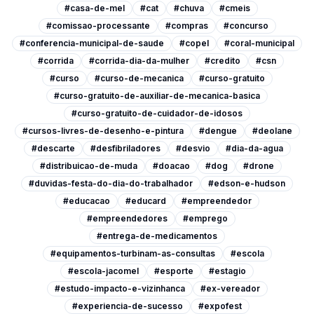
#casa-de-mel
#cat
#chuva
#cmeis
#comissao-processante
#compras
#concurso
#conferencia-municipal-de-saude
#copel
#coral-municipal
#corrida
#corrida-dia-da-mulher
#credito
#csn
#curso
#curso-de-mecanica
#curso-gratuito
#curso-gratuito-de-auxiliar-de-mecanica-basica
#curso-gratuito-de-cuidador-de-idosos
#cursos-livres-de-desenho-e-pintura
#dengue
#deolane
#descarte
#desfibriladores
#desvio
#dia-da-agua
#distribuicao-de-muda
#doacao
#dog
#drone
#duvidas-festa-do-dia-do-trabalhador
#edson-e-hudson
#educacao
#educard
#empreendedor
#empreendedores
#emprego
#entrega-de-medicamentos
#equipamentos-turbinam-as-consultas
#escola
#escola-jacomel
#esporte
#estagio
#estudo-impacto-e-vizinhanca
#ex-vereador
#experiencia-de-sucesso
#expofest