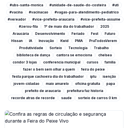
#ubs-santa-monica
#unidade-de-saude-do-costeira
#uti
#vacina
#vacinacao
#vagas-para-atendimento-pediatrico
#vereador
#vice-prefeita-araucaria
#vice-prefeita-assume
#zerou-fila
1º de maio dia do trabalhador
2025
Araucária
Desenvolvimento
Feriado
Fest
Futuro
Hissan
IA
Inovação
Kwid
PMA
PraTodosVerem
Produtividade
Sorteio
Tecnologia
Trabalho
biblioteca de dança
cantora se emociona
chelsea
condor 3 lojas
conferencia municipal
cursos
familia
fazer o bem sem olhar a quem
feira do peixe
festa parque cachoeira dia do trabalhador
iptu
isenção
jovem-cidadao
maio amarelo
oficina gratuita
papa
prefeito de araucaria
prefeitura faz historia
recorde atras de recorde
saude
sorteio de carros 0 km