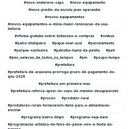
#novo-endereco-caps
#novo-equipamento
#novo-predio-da-escola-joao-sperandio
#novos-equipamentos
#novos-equipamentos-e-inicia-maior-renovacao-da-sua-
historia
#oficina-gratuita-sobre-licitacoes-e-compras
#onibus
#palco-tindiquera
#papai-noel-azul
#parcelamento
#parque-cachoeira
#patrulha-maria-da-penha
#peti
#pior_selecao_de_todos_os_tempos
#pm
#poupa-tempo
#prefeitura
#prefeitura-de-araucaria-prorroga-prazo-de-pagamento-do-
iptu-2026
#prefeitura-em-primeira-mao
#prefeitura-reforca-apoio-no-caso-do-menino-desaparecido
#procon
#produtor-rural
#produtores-rurais-fornecerem-itens-para-a-alimentacao-
escolar
#programa-bairro-limpo
#programa-veja-bem
#programacao-artistica-da-feira-do-peixe-vivo-e-festa-da-
pascoa