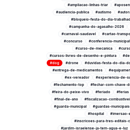
#ampliacao-linhas-triar
#aposen
#audiencia-publica
#autismo
#autor
#bloqueio-festa-do-dia-trabalha
#campanha-do-agasalho-2026
#carnaval-saudavel
#cartao-transpo
#concurso
#conferencia-municipa
#curso-de-mecanica
#curso
#cursos-livres-de-desenho-e-pintura
#de
#dog
#drone
#duvidas-festa-do-dia-do
#entrega-de-medicamentos
#equipamen
#ex-vereador
#experiencia-de-s
#fechamento-top
#fechar-com-chave-d
#feira-do-peixe-vivo
#feriado
#ferias
#final-de-ano
#fiscalizacao-combustive
#guarda-municipal
#guardas-municipai
#hospital
#imersao-
#inscricoes-para-tres-editais-c
#jardim-israelense-ja-tem-agua-e-luz