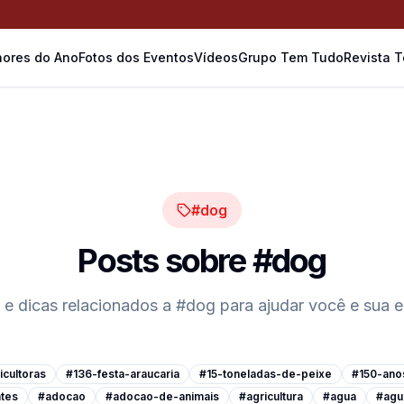
ores do Ano
Fotos dos Eventos
Vídeos
Grupo Tem Tudo
Revista 
#dog
Posts sobre
#dog
 e dicas relacionados a
#dog
para ajudar você e sua 
cultoras
#136-festa-araucaria
#15-toneladas-de-peixe
#150-ano
tes
#adocao
#adocao-de-animais
#agricultura
#agua
#agu