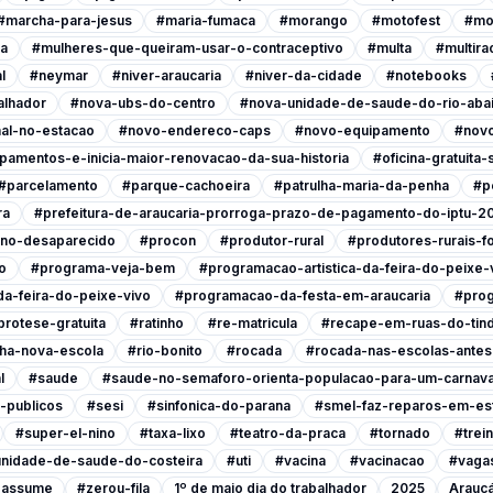
#marcha-para-jesus
#maria-fumaca
#morango
#motofest
#mo
ia
#mulheres-que-queiram-usar-o-contraceptivo
#multa
#multira
l
#neymar
#niver-araucaria
#niver-da-cidade
#notebooks
alhador
#nova-ubs-do-centro
#nova-unidade-de-saude-do-rio-abai
al-no-estacao
#novo-endereco-caps
#novo-equipamento
#novo
pamentos-e-inicia-maior-renovacao-da-sua-historia
#oficina-gratuita
#parcelamento
#parque-cachoeira
#patrulha-maria-da-penha
#p
ra
#prefeitura-de-araucaria-prorroga-prazo-de-pagamento-do-iptu-2
ino-desaparecido
#procon
#produtor-rural
#produtores-rurais-f
o
#programa-veja-bem
#programacao-artistica-da-feira-do-peixe-
a-feira-do-peixe-vivo
#programacao-da-festa-em-araucaria
#prog
protese-gratuita
#ratinho
#re-matricula
#recape-em-ruas-do-tind
nha-nova-escola
#rio-bonito
#rocada
#rocada-nas-escolas-antes-
l
#saude
#saude-no-semaforo-orienta-populacao-para-um-carnava
-publicos
#sesi
#sinfonica-do-parana
#smel-faz-reparos-em-est
#super-el-nino
#taxa-lixo
#teatro-da-praca
#tornado
#trei
nidade-de-saude-do-costeira
#uti
#vacina
#vacinacao
#vagas
a-assume
#zerou-fila
1º de maio dia do trabalhador
2025
Araucá