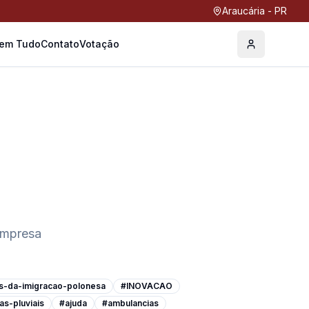
Araucária - PR
Tem Tudo
Contato
Votação
Perfil
empresa
s-da-imigracao-polonesa
#INOVACAO
as-pluviais
#ajuda
#ambulancias