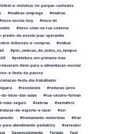
tofest-e-mototour-no-parque-cachoeira
o
#multirao-emprego
#mutirao
#nova-escola-lucy
#nova-lei
xinho
#novo-cmei-na-rua-codorna
-predio-da-escola-joao-sperandio
-sobre-licitacoes-e-compras
#onibus
eti
#pior_selecao_de_todos_os_tempos
026
#prefeitura-em-primeira-mao
ornecerem-itens-para-a-alimentacao-escolar
vivo-e-festa-da-pascoa
ramacao-festa-dia-trabalhador
iquera
#reciclaveis
#reducao-juros
do-inicio-das-aulas
#rua-cesario-furman
l-mais-seguro
#sebrae
#semaforo
ruturas-de-esporte-e-lazer
#sol
namento
#treinamento-motoristas
#triar
-para-atendimento-pediatrico
#vereador
ria
Desenvolvimento
Feriado
Fest