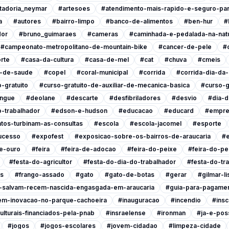
tadoria_neymar
#artesoes
#atendimento-mais-rapido-e-seguro-pa
a
#autores
#bairro-limpo
#banco-de-alimentos
#ben-hur
#
dor
#bruno_guimaraes
#cameras
#caminhada-e-pedalada-na-nat
#campeonato-metropolitano-de-mountain-bike
#cancer-de-pele
#
rte
#casa-da-cultura
#casa-de-mel
#cat
#chuva
#cmeis
l-de-saude
#copel
#coral-municipal
#corrida
#corrida-dia-da
-gratuito
#curso-gratuito-de-auxiliar-de-mecanica-basica
#curso-g
ngue
#deolane
#descarte
#desfibriladores
#desvio
#dia-d
-trabalhador
#edson-e-hudson
#educacao
#educard
#empre
tos-turbinam-as-consultas
#escola
#escola-jacomel
#esporte
ucesso
#expofest
#exposicao-sobre-os-bairros-de-araucaria
#e
e-ouro
#feira
#feira-de-adocao
#feira-do-peixe
#feira-do-pe
#festa-do-agricultor
#festa-do-dia-do-trabalhador
#festa-do-tr
is
#frango-assado
#gato
#gato-de-botas
#gerar
#gilmar-l
s-salvam-recem-nascida-engasgada-em-araucaria
#guia-para-pagamen
em-inovacao-no-parque-cachoeira
#inauguracao
#incendio
#insc
ulturais-financiados-pela-pnab
#insraelense
#ironman
#ja-e-poss
#jogos
#jogos-escolares
#jovem-cidadao
#limpeza-cidade