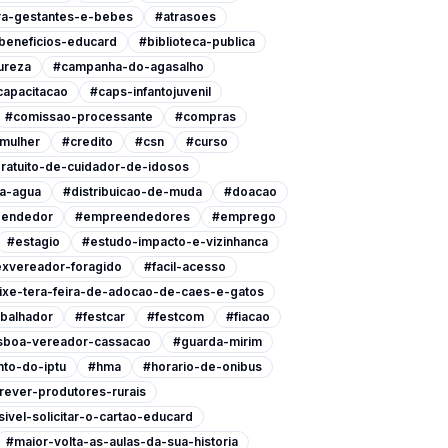
ra-gestantes-e-bebes
#atrasoes
beneficios-educard
#biblioteca-publica
ureza
#campanha-do-agasalho
capacitacao
#caps-infantojuvenil
#comissao-processante
#compras
-mulher
#credito
#csn
#curso
ratuito-de-cuidador-de-idosos
a-agua
#distribuicao-de-muda
#doacao
endedor
#empreendedores
#emprego
#estagio
#estudo-impacto-e-vizinhanca
xvereador-foragido
#facil-acesso
ixe-tera-feira-de-adocao-de-caes-e-gatos
abalhador
#festcar
#festcom
#fiacao
isboa-vereador-cassacao
#guarda-mirim
to-do-iptu
#hma
#horario-de-onibus
rever-produtores-rurais
ivel-solicitar-o-cartao-educard
#maior-volta-as-aulas-da-sua-historia