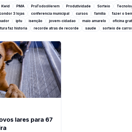
Kwid
PMA
PraTodosVerem
Produtividade
Sorteio
Tecnolo
condor 3 lojas
conferencia municipal
cursos
familia
fazer o be
lhador
iptu
isenção
jovem-cidadao
maio amarelo
oficina grat
tura faz historia
recorde atras de recorde
saude
sorteio de carro
ovos lares para 67
ira