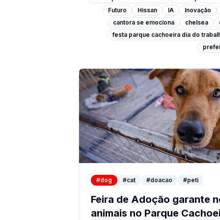
Futuro
Hissan
IA
Inovação
cantora se emociona
chelsea
festa parque cachoeira dia do traba
prefei
#dog
#cat
#doacao
#peti
Feira de Adoção garante n
animais no Parque Cachoe