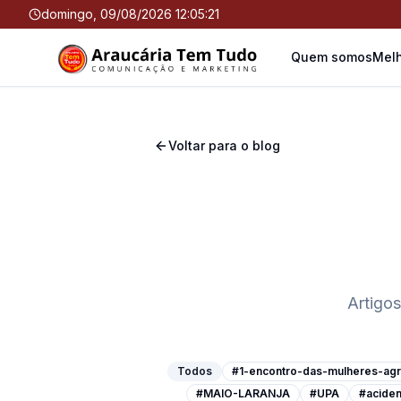
domingo, 09/08/2026 12:05:22
Quem somos
Melh
Voltar para o blog
Artigos
Todos
#1-encontro-das-mulheres-agri
#MAIO-LARANJA
#UPA
#aciden