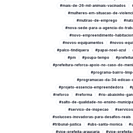
#mais-de-26-mil-animais-vacinados
#mulheres-em-situacao-de-violenc
#mutirao-de-emprego
#nata
#nova-sede-para-a-agencia-do-trab
#novo-empreendimento-habitacion
#novos-equipamentos
#novos-equi
#palco-tindiquera
#papai-noel-azul
#pm
#poupa-tempo
#prefeitu
#prefeitura-reforca-apoio-no-caso-do-men
#programa-bairro-limp
#programacao-da-34-edicao-d
#projeto-essencia-empreendedora
#
#reforco
#reforma
#rio-abaixinho-ga
#salto-de-qualidade-no-ensino-municipa
#servico-de-inspecao
#servicos
#solucoes-inovadoras-para-desafios-reais
#tribunal-justica
#ubs-santa-monica
#u
#vice-prefeita-araucaria
#vice-prefeit