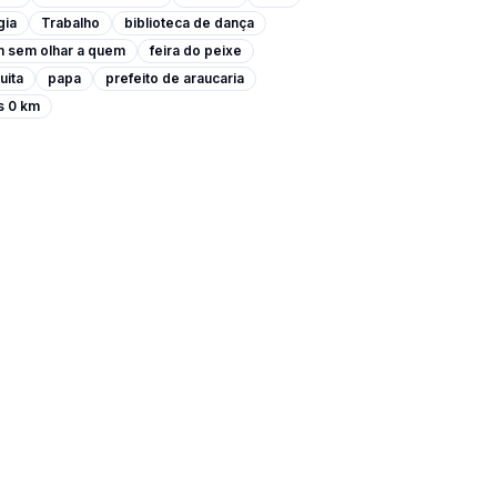
gia
Trabalho
biblioteca de dança
m sem olhar a quem
feira do peixe
uita
papa
prefeito de araucaria
s 0 km