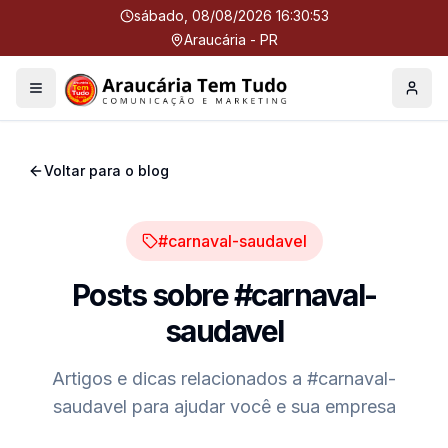
sábado, 08/08/2026 16:30:54
Araucária - PR
Menu
Perfil
Voltar para o blog
#carnaval-saudavel
Posts sobre
#carnaval-
saudavel
Artigos e dicas relacionados a
#carnaval-
saudavel
para ajudar você e sua empresa