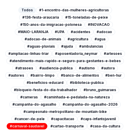
Todos
#1-encontro-das-mulheres-agricultoras
#136-festa-araucaria
#15-toneladas-de-peixe
#150-anos-da-imigracao-polonesa
#INOVACAO
#MAIO-LARANJA
#UPA
#acidentes
#adocao
#adocao-de-animais
#agricultura
#agua
#aguas-pluviais
#ajuda
#ambulancias
#ampliacao-linhas-triar
#aposentadoria_neymar
#artesoes
#atendimento-mais-rapido-e-seguro-para-gestantes-e-bebes
#atrasoes
#audiencia-publica
#autismo
#autora
#autores
#bairro-limpo
#banco-de-alimentos
#ben-hur
#beneficios-educard
#biblioteca-publica
#bloqueio-festa-do-dia-trabalhador
#bruno_guimaraes
#cameras
#caminhada-e-pedalada-na-natureza
#campanha-do-agasalho
#campanha-do-agasalho-2026
#campeonato-metropolitano-de-mountain-bike
#cancer-de-pele
#capacitacao
#caps-infantojuvenil
#carnaval-saudavel
#cartao-transporte
#casa-da-cultura