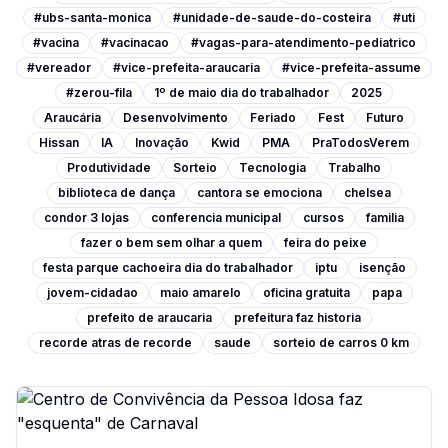
#ubs-santa-monica
#unidade-de-saude-do-costeira
#uti
#vacina
#vacinacao
#vagas-para-atendimento-pediatrico
#vereador
#vice-prefeita-araucaria
#vice-prefeita-assume
#zerou-fila
1º de maio dia do trabalhador
2025
Araucária
Desenvolvimento
Feriado
Fest
Futuro
Hissan
IA
Inovação
Kwid
PMA
PraTodosVerem
Produtividade
Sorteio
Tecnologia
Trabalho
biblioteca de dança
cantora se emociona
chelsea
condor 3 lojas
conferencia municipal
cursos
familia
fazer o bem sem olhar a quem
feira do peixe
festa parque cachoeira dia do trabalhador
iptu
isenção
jovem-cidadao
maio amarelo
oficina gratuita
papa
prefeito de araucaria
prefeitura faz historia
recorde atras de recorde
saude
sorteio de carros 0 km