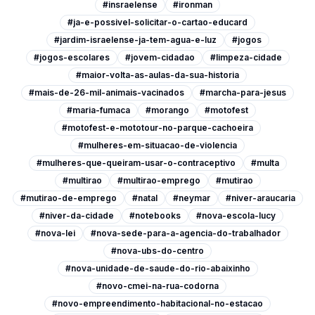
#insraelense
#ironman
#ja-e-possivel-solicitar-o-cartao-educard
#jardim-israelense-ja-tem-agua-e-luz
#jogos
#jogos-escolares
#jovem-cidadao
#limpeza-cidade
#maior-volta-as-aulas-da-sua-historia
#mais-de-26-mil-animais-vacinados
#marcha-para-jesus
#maria-fumaca
#morango
#motofest
#motofest-e-mototour-no-parque-cachoeira
#mulheres-em-situacao-de-violencia
#mulheres-que-queiram-usar-o-contraceptivo
#multa
#multirao
#multirao-emprego
#mutirao
#mutirao-de-emprego
#natal
#neymar
#niver-araucaria
#niver-da-cidade
#notebooks
#nova-escola-lucy
#nova-lei
#nova-sede-para-a-agencia-do-trabalhador
#nova-ubs-do-centro
#nova-unidade-de-saude-do-rio-abaixinho
#novo-cmei-na-rua-codorna
#novo-empreendimento-habitacional-no-estacao