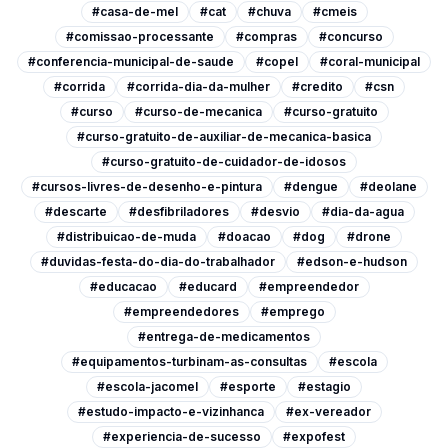
#casa-de-mel
#cat
#chuva
#cmeis
#comissao-processante
#compras
#concurso
#conferencia-municipal-de-saude
#copel
#coral-municipal
#corrida
#corrida-dia-da-mulher
#credito
#csn
#curso
#curso-de-mecanica
#curso-gratuito
#curso-gratuito-de-auxiliar-de-mecanica-basica
#curso-gratuito-de-cuidador-de-idosos
#cursos-livres-de-desenho-e-pintura
#dengue
#deolane
#descarte
#desfibriladores
#desvio
#dia-da-agua
#distribuicao-de-muda
#doacao
#dog
#drone
#duvidas-festa-do-dia-do-trabalhador
#edson-e-hudson
#educacao
#educard
#empreendedor
#empreendedores
#emprego
#entrega-de-medicamentos
#equipamentos-turbinam-as-consultas
#escola
#escola-jacomel
#esporte
#estagio
#estudo-impacto-e-vizinhanca
#ex-vereador
#experiencia-de-sucesso
#expofest