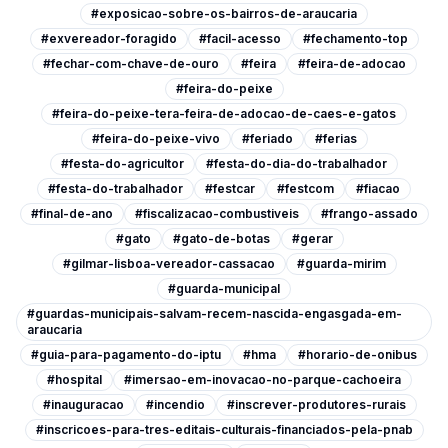
#exposicao-sobre-os-bairros-de-araucaria
#exvereador-foragido
#facil-acesso
#fechamento-top
#fechar-com-chave-de-ouro
#feira
#feira-de-adocao
#feira-do-peixe
#feira-do-peixe-tera-feira-de-adocao-de-caes-e-gatos
#feira-do-peixe-vivo
#feriado
#ferias
#festa-do-agricultor
#festa-do-dia-do-trabalhador
#festa-do-trabalhador
#festcar
#festcom
#fiacao
#final-de-ano
#fiscalizacao-combustiveis
#frango-assado
#gato
#gato-de-botas
#gerar
#gilmar-lisboa-vereador-cassacao
#guarda-mirim
#guarda-municipal
#guardas-municipais-salvam-recem-nascida-engasgada-em-
araucaria
#guia-para-pagamento-do-iptu
#hma
#horario-de-onibus
#hospital
#imersao-em-inovacao-no-parque-cachoeira
#inauguracao
#incendio
#inscrever-produtores-rurais
#inscricoes-para-tres-editais-culturais-financiados-pela-pnab