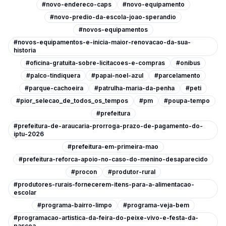
#novo-endereco-caps
#novo-equipamento
#novo-predio-da-escola-joao-sperandio
#novos-equipamentos
#novos-equipamentos-e-inicia-maior-renovacao-da-sua-
historia
#oficina-gratuita-sobre-licitacoes-e-compras
#onibus
#palco-tindiquera
#papai-noel-azul
#parcelamento
#parque-cachoeira
#patrulha-maria-da-penha
#peti
#pior_selecao_de_todos_os_tempos
#pm
#poupa-tempo
#prefeitura
#prefeitura-de-araucaria-prorroga-prazo-de-pagamento-do-
iptu-2026
#prefeitura-em-primeira-mao
#prefeitura-reforca-apoio-no-caso-do-menino-desaparecido
#procon
#produtor-rural
#produtores-rurais-fornecerem-itens-para-a-alimentacao-
escolar
#programa-bairro-limpo
#programa-veja-bem
#programacao-artistica-da-feira-do-peixe-vivo-e-festa-da-
pascoa