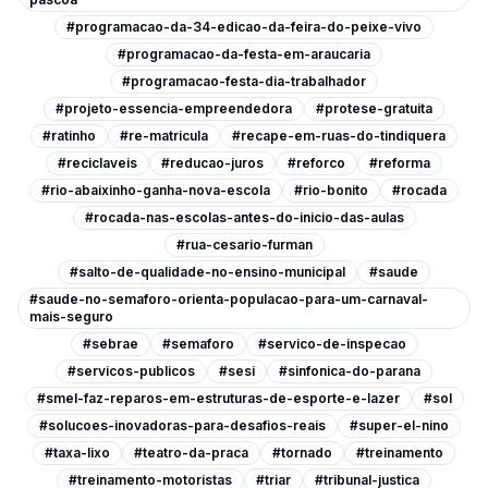
#programacao-da-34-edicao-da-feira-do-peixe-vivo
#programacao-da-festa-em-araucaria
#programacao-festa-dia-trabalhador
#projeto-essencia-empreendedora
#protese-gratuita
#ratinho
#re-matricula
#recape-em-ruas-do-tindiquera
#reciclaveis
#reducao-juros
#reforco
#reforma
#rio-abaixinho-ganha-nova-escola
#rio-bonito
#rocada
#rocada-nas-escolas-antes-do-inicio-das-aulas
#rua-cesario-furman
#salto-de-qualidade-no-ensino-municipal
#saude
#saude-no-semaforo-orienta-populacao-para-um-carnaval-
mais-seguro
#sebrae
#semaforo
#servico-de-inspecao
#servicos-publicos
#sesi
#sinfonica-do-parana
#smel-faz-reparos-em-estruturas-de-esporte-e-lazer
#sol
#solucoes-inovadoras-para-desafios-reais
#super-el-nino
#taxa-lixo
#teatro-da-praca
#tornado
#treinamento
#treinamento-motoristas
#triar
#tribunal-justica