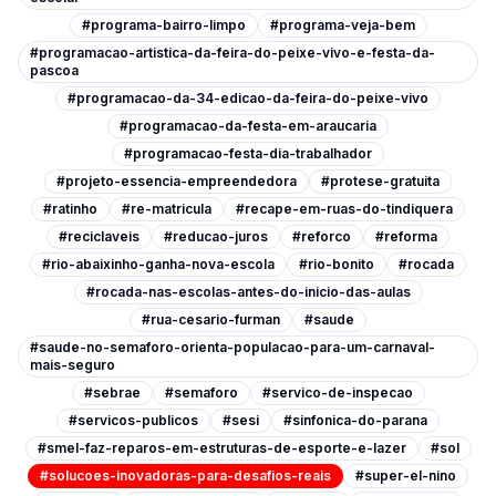
#programa-bairro-limpo
#programa-veja-bem
#programacao-artistica-da-feira-do-peixe-vivo-e-festa-da-
pascoa
#programacao-da-34-edicao-da-feira-do-peixe-vivo
#programacao-da-festa-em-araucaria
#programacao-festa-dia-trabalhador
#projeto-essencia-empreendedora
#protese-gratuita
#ratinho
#re-matricula
#recape-em-ruas-do-tindiquera
#reciclaveis
#reducao-juros
#reforco
#reforma
#rio-abaixinho-ganha-nova-escola
#rio-bonito
#rocada
#rocada-nas-escolas-antes-do-inicio-das-aulas
#rua-cesario-furman
#saude
#saude-no-semaforo-orienta-populacao-para-um-carnaval-
mais-seguro
#sebrae
#semaforo
#servico-de-inspecao
#servicos-publicos
#sesi
#sinfonica-do-parana
#smel-faz-reparos-em-estruturas-de-esporte-e-lazer
#sol
#solucoes-inovadoras-para-desafios-reais
#super-el-nino