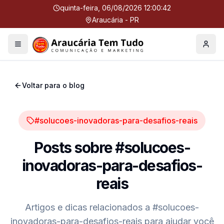
quinta-feira, 06/08/2026 12:00:43
Araucária - PR
Menu
Perfil
Voltar para o blog
#solucoes-inovadoras-para-desafios-reais
Posts sobre
#solucoes-
inovadoras-para-desafios-
reais
Artigos e dicas relacionados a
#solucoes-
inovadoras-para-desafios-reais
para ajudar você