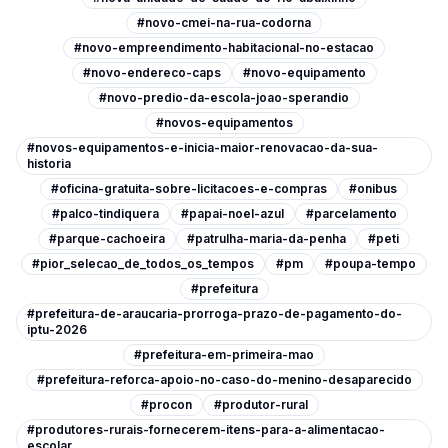
#novo-cmei-na-rua-codorna
#novo-empreendimento-habitacional-no-estacao
#novo-endereco-caps
#novo-equipamento
#novo-predio-da-escola-joao-sperandio
#novos-equipamentos
#novos-equipamentos-e-inicia-maior-renovacao-da-sua-
historia
#oficina-gratuita-sobre-licitacoes-e-compras
#onibus
#palco-tindiquera
#papai-noel-azul
#parcelamento
#parque-cachoeira
#patrulha-maria-da-penha
#peti
#pior_selecao_de_todos_os_tempos
#pm
#poupa-tempo
#prefeitura
#prefeitura-de-araucaria-prorroga-prazo-de-pagamento-do-
iptu-2026
#prefeitura-em-primeira-mao
#prefeitura-reforca-apoio-no-caso-do-menino-desaparecido
#procon
#produtor-rural
#produtores-rurais-fornecerem-itens-para-a-alimentacao-
escolar