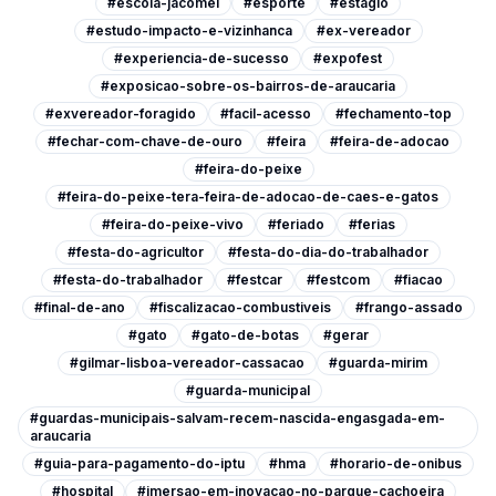
#escola-jacomel
#esporte
#estagio
#estudo-impacto-e-vizinhanca
#ex-vereador
#experiencia-de-sucesso
#expofest
#exposicao-sobre-os-bairros-de-araucaria
#exvereador-foragido
#facil-acesso
#fechamento-top
#fechar-com-chave-de-ouro
#feira
#feira-de-adocao
#feira-do-peixe
#feira-do-peixe-tera-feira-de-adocao-de-caes-e-gatos
#feira-do-peixe-vivo
#feriado
#ferias
#festa-do-agricultor
#festa-do-dia-do-trabalhador
#festa-do-trabalhador
#festcar
#festcom
#fiacao
#final-de-ano
#fiscalizacao-combustiveis
#frango-assado
#gato
#gato-de-botas
#gerar
#gilmar-lisboa-vereador-cassacao
#guarda-mirim
#guarda-municipal
#guardas-municipais-salvam-recem-nascida-engasgada-em-
araucaria
#guia-para-pagamento-do-iptu
#hma
#horario-de-onibus
#hospital
#imersao-em-inovacao-no-parque-cachoeira