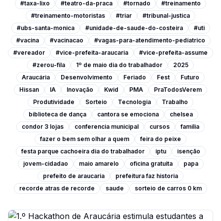
#taxa-lixo
#teatro-da-praca
#tornado
#treinamento
#treinamento-motoristas
#triar
#tribunal-justica
#ubs-santa-monica
#unidade-de-saude-do-costeira
#uti
#vacina
#vacinacao
#vagas-para-atendimento-pediatrico
#vereador
#vice-prefeita-araucaria
#vice-prefeita-assume
#zerou-fila
1º de maio dia do trabalhador
2025
Araucária
Desenvolvimento
Feriado
Fest
Futuro
Hissan
IA
Inovação
Kwid
PMA
PraTodosVerem
Produtividade
Sorteio
Tecnologia
Trabalho
biblioteca de dança
cantora se emociona
chelsea
condor 3 lojas
conferencia municipal
cursos
familia
fazer o bem sem olhar a quem
feira do peixe
festa parque cachoeira dia do trabalhador
iptu
isenção
jovem-cidadao
maio amarelo
oficina gratuita
papa
prefeito de araucaria
prefeitura faz historia
recorde atras de recorde
saude
sorteio de carros 0 km