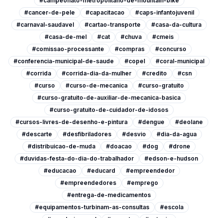
#campeonato-metropolitano-de-mountain-bike
#cancer-de-pele
#capacitacao
#caps-infantojuvenil
#carnaval-saudavel
#cartao-transporte
#casa-da-cultura
#casa-de-mel
#cat
#chuva
#cmeis
#comissao-processante
#compras
#concurso
#conferencia-municipal-de-saude
#copel
#coral-municipal
#corrida
#corrida-dia-da-mulher
#credito
#csn
#curso
#curso-de-mecanica
#curso-gratuito
#curso-gratuito-de-auxiliar-de-mecanica-basica
#curso-gratuito-de-cuidador-de-idosos
#cursos-livres-de-desenho-e-pintura
#dengue
#deolane
#descarte
#desfibriladores
#desvio
#dia-da-agua
#distribuicao-de-muda
#doacao
#dog
#drone
#duvidas-festa-do-dia-do-trabalhador
#edson-e-hudson
#educacao
#educard
#empreendedor
#empreendedores
#emprego
#entrega-de-medicamentos
#equipamentos-turbinam-as-consultas
#escola