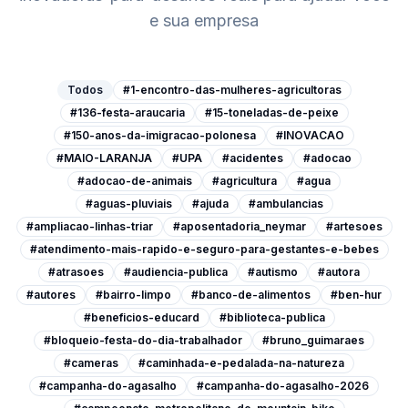
e sua empresa
Todos
#1-encontro-das-mulheres-agricultoras
#136-festa-araucaria
#15-toneladas-de-peixe
#150-anos-da-imigracao-polonesa
#INOVACAO
#MAIO-LARANJA
#UPA
#acidentes
#adocao
#adocao-de-animais
#agricultura
#agua
#aguas-pluviais
#ajuda
#ambulancias
#ampliacao-linhas-triar
#aposentadoria_neymar
#artesoes
#atendimento-mais-rapido-e-seguro-para-gestantes-e-bebes
#atrasoes
#audiencia-publica
#autismo
#autora
#autores
#bairro-limpo
#banco-de-alimentos
#ben-hur
#beneficios-educard
#biblioteca-publica
#bloqueio-festa-do-dia-trabalhador
#bruno_guimaraes
#cameras
#caminhada-e-pedalada-na-natureza
#campanha-do-agasalho
#campanha-do-agasalho-2026