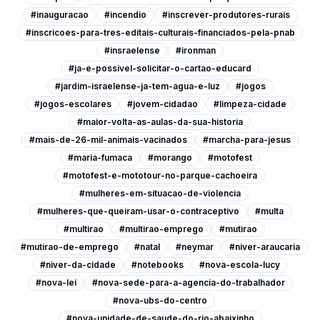
#inauguracao
#incendio
#inscrever-produtores-rurais
#inscricoes-para-tres-editais-culturais-financiados-pela-pnab
#insraelense
#ironman
#ja-e-possivel-solicitar-o-cartao-educard
#jardim-israelense-ja-tem-agua-e-luz
#jogos
#jogos-escolares
#jovem-cidadao
#limpeza-cidade
#maior-volta-as-aulas-da-sua-historia
#mais-de-26-mil-animais-vacinados
#marcha-para-jesus
#maria-fumaca
#morango
#motofest
#motofest-e-mototour-no-parque-cachoeira
#mulheres-em-situacao-de-violencia
#mulheres-que-queiram-usar-o-contraceptivo
#multa
#multirao
#multirao-emprego
#mutirao
#mutirao-de-emprego
#natal
#neymar
#niver-araucaria
#niver-da-cidade
#notebooks
#nova-escola-lucy
#nova-lei
#nova-sede-para-a-agencia-do-trabalhador
#nova-ubs-do-centro
#nova-unidade-de-saude-do-rio-abaixinho