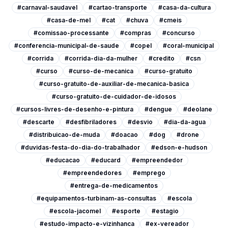
#carnaval-saudavel
#cartao-transporte
#casa-da-cultura
#casa-de-mel
#cat
#chuva
#cmeis
#comissao-processante
#compras
#concurso
#conferencia-municipal-de-saude
#copel
#coral-municipal
#corrida
#corrida-dia-da-mulher
#credito
#csn
#curso
#curso-de-mecanica
#curso-gratuito
#curso-gratuito-de-auxiliar-de-mecanica-basica
#curso-gratuito-de-cuidador-de-idosos
#cursos-livres-de-desenho-e-pintura
#dengue
#deolane
#descarte
#desfibriladores
#desvio
#dia-da-agua
#distribuicao-de-muda
#doacao
#dog
#drone
#duvidas-festa-do-dia-do-trabalhador
#edson-e-hudson
#educacao
#educard
#empreendedor
#empreendedores
#emprego
#entrega-de-medicamentos
#equipamentos-turbinam-as-consultas
#escola
#escola-jacomel
#esporte
#estagio
#estudo-impacto-e-vizinhanca
#ex-vereador