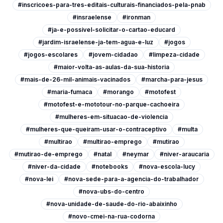
#inscricoes-para-tres-editais-culturais-financiados-pela-pnab
#insraelense
#ironman
#ja-e-possivel-solicitar-o-cartao-educard
#jardim-israelense-ja-tem-agua-e-luz
#jogos
#jogos-escolares
#jovem-cidadao
#limpeza-cidade
#maior-volta-as-aulas-da-sua-historia
#mais-de-26-mil-animais-vacinados
#marcha-para-jesus
#maria-fumaca
#morango
#motofest
#motofest-e-mototour-no-parque-cachoeira
#mulheres-em-situacao-de-violencia
#mulheres-que-queiram-usar-o-contraceptivo
#multa
#multirao
#multirao-emprego
#mutirao
#mutirao-de-emprego
#natal
#neymar
#niver-araucaria
#niver-da-cidade
#notebooks
#nova-escola-lucy
#nova-lei
#nova-sede-para-a-agencia-do-trabalhador
#nova-ubs-do-centro
#nova-unidade-de-saude-do-rio-abaixinho
#novo-cmei-na-rua-codorna