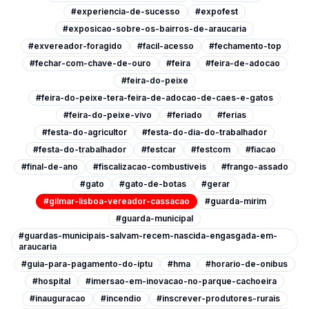
#experiencia-de-sucesso
#expofest
#exposicao-sobre-os-bairros-de-araucaria
#exvereador-foragido
#facil-acesso
#fechamento-top
#fechar-com-chave-de-ouro
#feira
#feira-de-adocao
#feira-do-peixe
#feira-do-peixe-tera-feira-de-adocao-de-caes-e-gatos
#feira-do-peixe-vivo
#feriado
#ferias
#festa-do-agricultor
#festa-do-dia-do-trabalhador
#festa-do-trabalhador
#festcar
#festcom
#fiacao
#final-de-ano
#fiscalizacao-combustiveis
#frango-assado
#gato
#gato-de-botas
#gerar
#gilmar-lisboa-vereador-cassacao
#guarda-mirim
#guarda-municipal
#guardas-municipais-salvam-recem-nascida-engasgada-em-
araucaria
#guia-para-pagamento-do-iptu
#hma
#horario-de-onibus
#hospital
#imersao-em-inovacao-no-parque-cachoeira
#inauguracao
#incendio
#inscrever-produtores-rurais