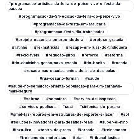
#programacao-artistica-da-feira-do-peixe-vivo-e-festa-da-
pascoa
#programacao-da-34-edicao-da-feira-do-peixe-vivo
#programacao-da-festa-em-araucaria
#programacao-festa-dia-trabalhador
#projeto-essencia-empreendedora
#protese-gratuita
#ratinho
#re-matricula
#recape-em-ruas-do-tindiquera
#reciclaveis
#reducao-juros
#reforco
#reforma
#rio-abaixinho-ganha-nova-escola
#rio-bonito
#rocada
#rocada-nas-escolas-antes-do-inicio-das-aulas
#rua-cesario-furman
#saude
#saude-no-semaforo-orienta-populacao-para-um-carnaval-
mais-seguro
#sebrae
#semaforo
#servico-de-inspecao
#servicos-publicos
#sesi
#sinfonica-do-parana
#smel-faz-reparos-em-estruturas-de-esporte-e-lazer
#sol
#solucoes-inovadoras-para-desafios-reais
#super-el-nino
#taxa-lixo
#teatro-da-praca
#tornado
#treinamento
#treinamento-motoristas
#triar
#tribunal-justica