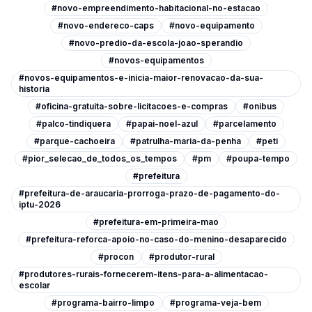
#novo-empreendimento-habitacional-no-estacao
#novo-endereco-caps
#novo-equipamento
#novo-predio-da-escola-joao-sperandio
#novos-equipamentos
#novos-equipamentos-e-inicia-maior-renovacao-da-sua-
historia
#oficina-gratuita-sobre-licitacoes-e-compras
#onibus
#palco-tindiquera
#papai-noel-azul
#parcelamento
#parque-cachoeira
#patrulha-maria-da-penha
#peti
#pior_selecao_de_todos_os_tempos
#pm
#poupa-tempo
#prefeitura
#prefeitura-de-araucaria-prorroga-prazo-de-pagamento-do-
iptu-2026
#prefeitura-em-primeira-mao
#prefeitura-reforca-apoio-no-caso-do-menino-desaparecido
#procon
#produtor-rural
#produtores-rurais-fornecerem-itens-para-a-alimentacao-
escolar
#programa-bairro-limpo
#programa-veja-bem