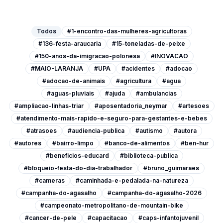
Todos
#1-encontro-das-mulheres-agricultoras
#136-festa-araucaria
#15-toneladas-de-peixe
#150-anos-da-imigracao-polonesa
#INOVACAO
#MAIO-LARANJA
#UPA
#acidentes
#adocao
#adocao-de-animais
#agricultura
#agua
#aguas-pluviais
#ajuda
#ambulancias
#ampliacao-linhas-triar
#aposentadoria_neymar
#artesoes
#atendimento-mais-rapido-e-seguro-para-gestantes-e-bebes
#atrasoes
#audiencia-publica
#autismo
#autora
#autores
#bairro-limpo
#banco-de-alimentos
#ben-hur
#beneficios-educard
#biblioteca-publica
#bloqueio-festa-do-dia-trabalhador
#bruno_guimaraes
#cameras
#caminhada-e-pedalada-na-natureza
#campanha-do-agasalho
#campanha-do-agasalho-2026
#campeonato-metropolitano-de-mountain-bike
#cancer-de-pele
#capacitacao
#caps-infantojuvenil