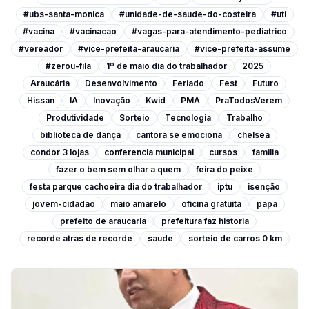
#ubs-santa-monica
#unidade-de-saude-do-costeira
#uti
#vacina
#vacinacao
#vagas-para-atendimento-pediatrico
#vereador
#vice-prefeita-araucaria
#vice-prefeita-assume
#zerou-fila
1º de maio dia do trabalhador
2025
Araucária
Desenvolvimento
Feriado
Fest
Futuro
Hissan
IA
Inovação
Kwid
PMA
PraTodosVerem
Produtividade
Sorteio
Tecnologia
Trabalho
biblioteca de dança
cantora se emociona
chelsea
condor 3 lojas
conferencia municipal
cursos
familia
fazer o bem sem olhar a quem
feira do peixe
festa parque cachoeira dia do trabalhador
iptu
isenção
jovem-cidadao
maio amarelo
oficina gratuita
papa
prefeito de araucaria
prefeitura faz historia
recorde atras de recorde
saude
sorteio de carros 0 km