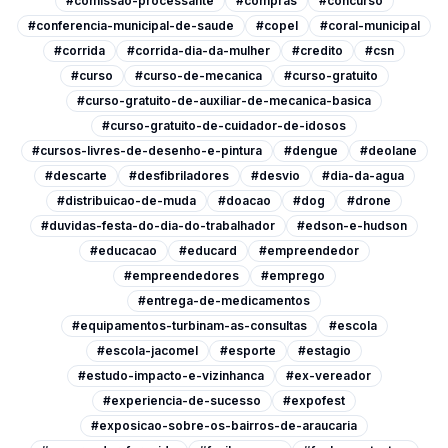
#comissao-processante
#compras
#concurso
#conferencia-municipal-de-saude
#copel
#coral-municipal
#corrida
#corrida-dia-da-mulher
#credito
#csn
#curso
#curso-de-mecanica
#curso-gratuito
#curso-gratuito-de-auxiliar-de-mecanica-basica
#curso-gratuito-de-cuidador-de-idosos
#cursos-livres-de-desenho-e-pintura
#dengue
#deolane
#descarte
#desfibriladores
#desvio
#dia-da-agua
#distribuicao-de-muda
#doacao
#dog
#drone
#duvidas-festa-do-dia-do-trabalhador
#edson-e-hudson
#educacao
#educard
#empreendedor
#empreendedores
#emprego
#entrega-de-medicamentos
#equipamentos-turbinam-as-consultas
#escola
#escola-jacomel
#esporte
#estagio
#estudo-impacto-e-vizinhanca
#ex-vereador
#experiencia-de-sucesso
#expofest
#exposicao-sobre-os-bairros-de-araucaria