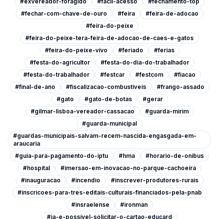
#exvereador-foragido
#facil-acesso
#fechamento-top
#fechar-com-chave-de-ouro
#feira
#feira-de-adocao
#feira-do-peixe
#feira-do-peixe-tera-feira-de-adocao-de-caes-e-gatos
#feira-do-peixe-vivo
#feriado
#ferias
#festa-do-agricultor
#festa-do-dia-do-trabalhador
#festa-do-trabalhador
#festcar
#festcom
#fiacao
#final-de-ano
#fiscalizacao-combustiveis
#frango-assado
#gato
#gato-de-botas
#gerar
#gilmar-lisboa-vereador-cassacao
#guarda-mirim
#guarda-municipal
#guardas-municipais-salvam-recem-nascida-engasgada-em-
araucaria
#guia-para-pagamento-do-iptu
#hma
#horario-de-onibus
#hospital
#imersao-em-inovacao-no-parque-cachoeira
#inauguracao
#incendio
#inscrever-produtores-rurais
#inscricoes-para-tres-editais-culturais-financiados-pela-pnab
#insraelense
#ironman
#ja-e-possivel-solicitar-o-cartao-educard