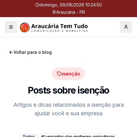
domingo, 09/08/2026 10:24:51
Araucária - PR
Menu
Perfil
Voltar para o blog
isenção
Posts sobre
isenção
Artigos e dicas relacionados a
isenção
para
ajudar você e sua empresa
Todos
#1-encontro-das-mulheres-agricultoras