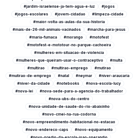
#jardim-israelense-ja-tem-agua-e-luz
#jogos
#jogos-escolares
#jovem-cidadao
#limpeza-cidade
#maior-volta-as-aulas-da-sua-historia
#mais-de-26-mil-animais-vacinados
#marcha-para-jesus
#maria-fumaca
#morango
#motofest
#motofest-e-mototour-no-parque-cachoeira
#mulheres-em-situacao-de-violencia
#mulheres-que-queiram-usar-o-contraceptivo
#multa
#multirao
#multirao-emprego
#mutirao
#mutirao-de-emprego
#natal
#neymar
#niver-araucaria
#niver-da-cidade
#notebooks
#nova-escola-lucy
#nova-lei
#nova-sede-para-a-agencia-do-trabalhador
#nova-ubs-do-centro
#nova-unidade-de-saude-do-rio-abaixinho
#novo-cmei-na-rua-codorna
#novo-empreendimento-habitacional-no-estacao
#novo-endereco-caps
#novo-equipamento
#novo-predio-da-escola-joao-sperandio