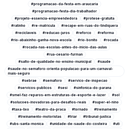
#programacao-da-festa-em-araucaria
#programacao-festa-dia-trabalhador
#projeto-essencia-empreendedora
#protese-gratuita
#ratinho
#re-matricula
#recape-em-ruas-do-tindiquera
#reciclaveis
#reducao-juros
#reforco
#reforma
#rio-abaixinho-ganha-nova-escola
#rio-bonito
#rocada
#rocada-nas-escolas-antes-do-inicio-das-aulas
#rua-cesario-furman
#salto-de-qualidade-no-ensino-municipal
#saude
#saude-no-semaforo-orienta-populacao-para-um-carnaval-
mais-seguro
#sebrae
#semaforo
#servico-de-inspecao
#servicos-publicos
#sesi
#sinfonica-do-parana
#smel-faz-reparos-em-estruturas-de-esporte-e-lazer
#sol
#solucoes-inovadoras-para-desafios-reais
#super-el-nino
#taxa-lixo
#teatro-da-praca
#tornado
#treinamento
#treinamento-motoristas
#triar
#tribunal-justica
#ubs-santa-monica
#unidade-de-saude-do-costeira
#uti