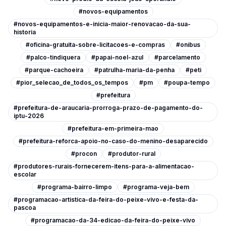
#novos-equipamentos
#novos-equipamentos-e-inicia-maior-renovacao-da-sua-
historia
#oficina-gratuita-sobre-licitacoes-e-compras
#onibus
#palco-tindiquera
#papai-noel-azul
#parcelamento
#parque-cachoeira
#patrulha-maria-da-penha
#peti
#pior_selecao_de_todos_os_tempos
#pm
#poupa-tempo
#prefeitura
#prefeitura-de-araucaria-prorroga-prazo-de-pagamento-do-
iptu-2026
#prefeitura-em-primeira-mao
#prefeitura-reforca-apoio-no-caso-do-menino-desaparecido
#procon
#produtor-rural
#produtores-rurais-fornecerem-itens-para-a-alimentacao-
escolar
#programa-bairro-limpo
#programa-veja-bem
#programacao-artistica-da-feira-do-peixe-vivo-e-festa-da-
pascoa
#programacao-da-34-edicao-da-feira-do-peixe-vivo