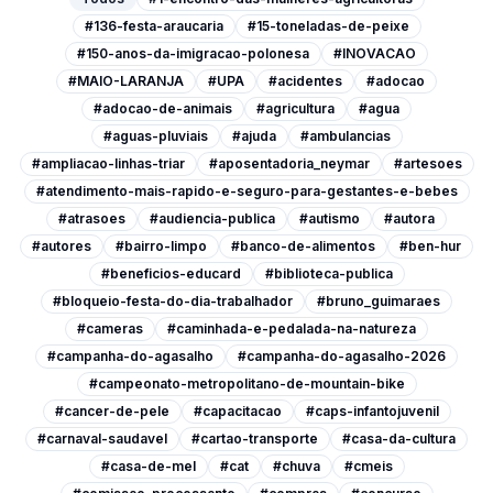
#136-festa-araucaria
#15-toneladas-de-peixe
#150-anos-da-imigracao-polonesa
#INOVACAO
#MAIO-LARANJA
#UPA
#acidentes
#adocao
#adocao-de-animais
#agricultura
#agua
#aguas-pluviais
#ajuda
#ambulancias
#ampliacao-linhas-triar
#aposentadoria_neymar
#artesoes
#atendimento-mais-rapido-e-seguro-para-gestantes-e-bebes
#atrasoes
#audiencia-publica
#autismo
#autora
#autores
#bairro-limpo
#banco-de-alimentos
#ben-hur
#beneficios-educard
#biblioteca-publica
#bloqueio-festa-do-dia-trabalhador
#bruno_guimaraes
#cameras
#caminhada-e-pedalada-na-natureza
#campanha-do-agasalho
#campanha-do-agasalho-2026
#campeonato-metropolitano-de-mountain-bike
#cancer-de-pele
#capacitacao
#caps-infantojuvenil
#carnaval-saudavel
#cartao-transporte
#casa-da-cultura
#casa-de-mel
#cat
#chuva
#cmeis