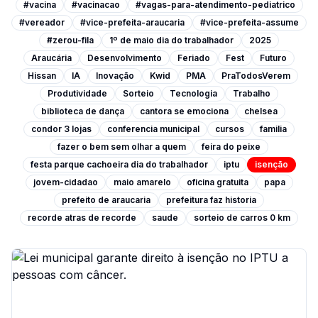
#vacina
#vacinacao
#vagas-para-atendimento-pediatrico
#vereador
#vice-prefeita-araucaria
#vice-prefeita-assume
#zerou-fila
1º de maio dia do trabalhador
2025
Araucária
Desenvolvimento
Feriado
Fest
Futuro
Hissan
IA
Inovação
Kwid
PMA
PraTodosVerem
Produtividade
Sorteio
Tecnologia
Trabalho
biblioteca de dança
cantora se emociona
chelsea
condor 3 lojas
conferencia municipal
cursos
familia
fazer o bem sem olhar a quem
feira do peixe
festa parque cachoeira dia do trabalhador
iptu
isenção
jovem-cidadao
maio amarelo
oficina gratuita
papa
prefeito de araucaria
prefeitura faz historia
recorde atras de recorde
saude
sorteio de carros 0 km