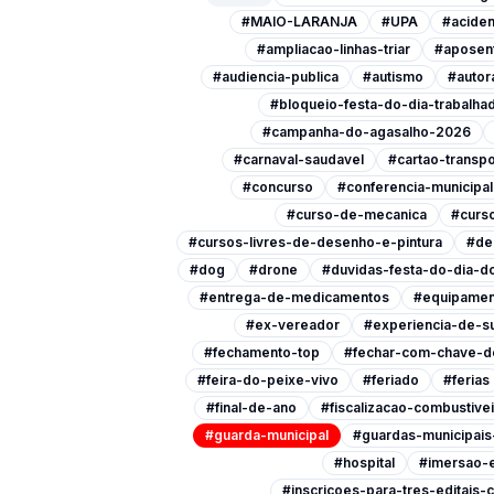
#MAIO-LARANJA
#UPA
#aciden
#ampliacao-linhas-triar
#aposen
#audiencia-publica
#autismo
#autor
#bloqueio-festa-do-dia-trabalha
#campanha-do-agasalho-2026
#carnaval-saudavel
#cartao-transpo
#concurso
#conferencia-municipa
#curso-de-mecanica
#curso
#cursos-livres-de-desenho-e-pintura
#de
#dog
#drone
#duvidas-festa-do-dia-do
#entrega-de-medicamentos
#equipamen
#ex-vereador
#experiencia-de-s
#fechamento-top
#fechar-com-chave-d
#feira-do-peixe-vivo
#feriado
#ferias
#final-de-ano
#fiscalizacao-combustive
#guarda-municipal
#guardas-municipai
#hospital
#imersao-
#inscricoes-para-tres-editais-c