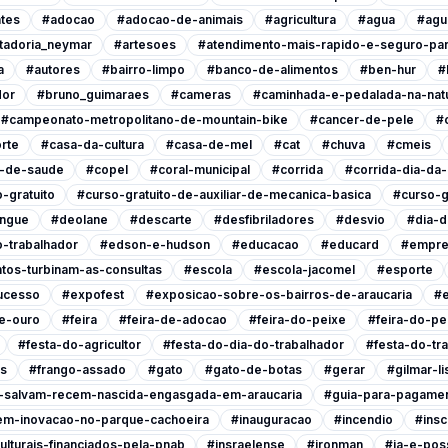
tes
#adocao
#adocao-de-animais
#agricultura
#agua
#agu
tadoria_neymar
#artesoes
#atendimento-mais-rapido-e-seguro-pa
a
#autores
#bairro-limpo
#banco-de-alimentos
#ben-hur
#
dor
#bruno_guimaraes
#cameras
#caminhada-e-pedalada-na-nat
#campeonato-metropolitano-de-mountain-bike
#cancer-de-pele
#
rte
#casa-da-cultura
#casa-de-mel
#cat
#chuva
#cmeis
l-de-saude
#copel
#coral-municipal
#corrida
#corrida-dia-da
-gratuito
#curso-gratuito-de-auxiliar-de-mecanica-basica
#curso-g
ngue
#deolane
#descarte
#desfibriladores
#desvio
#dia-d
-trabalhador
#edson-e-hudson
#educacao
#educard
#empre
tos-turbinam-as-consultas
#escola
#escola-jacomel
#esporte
ucesso
#expofest
#exposicao-sobre-os-bairros-de-araucaria
#e
e-ouro
#feira
#feira-de-adocao
#feira-do-peixe
#feira-do-pe
#festa-do-agricultor
#festa-do-dia-do-trabalhador
#festa-do-tr
is
#frango-assado
#gato
#gato-de-botas
#gerar
#gilmar-l
s-salvam-recem-nascida-engasgada-em-araucaria
#guia-para-pagamen
em-inovacao-no-parque-cachoeira
#inauguracao
#incendio
#insc
ulturais-financiados-pela-pnab
#insraelense
#ironman
#ja-e-poss