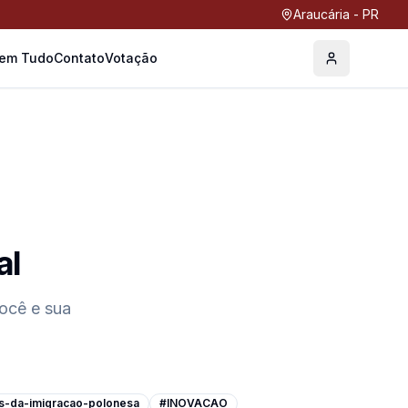
Araucária - PR
Tem Tudo
Contato
Votação
Perfil
al
ocê e sua
s-da-imigracao-polonesa
#INOVACAO