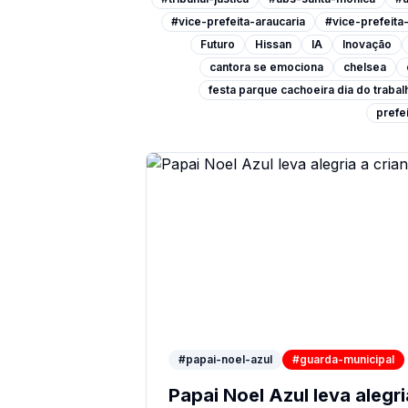
#vice-prefeita-araucaria
#vice-prefeit
Futuro
Hissan
IA
Inovação
cantora se emociona
chelsea
festa parque cachoeira dia do traba
prefei
#papai-noel-azul
#guarda-municipal
Papai Noel Azul leva alegri