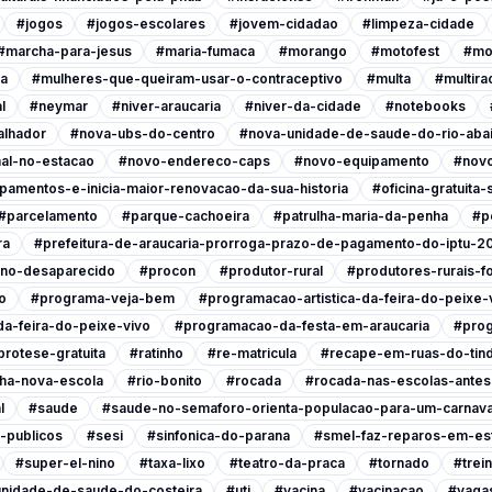
#jogos
#jogos-escolares
#jovem-cidadao
#limpeza-cidade
#marcha-para-jesus
#maria-fumaca
#morango
#motofest
#mo
ia
#mulheres-que-queiram-usar-o-contraceptivo
#multa
#multira
l
#neymar
#niver-araucaria
#niver-da-cidade
#notebooks
alhador
#nova-ubs-do-centro
#nova-unidade-de-saude-do-rio-abai
al-no-estacao
#novo-endereco-caps
#novo-equipamento
#novo
pamentos-e-inicia-maior-renovacao-da-sua-historia
#oficina-gratuita
#parcelamento
#parque-cachoeira
#patrulha-maria-da-penha
#p
ra
#prefeitura-de-araucaria-prorroga-prazo-de-pagamento-do-iptu-2
ino-desaparecido
#procon
#produtor-rural
#produtores-rurais-f
o
#programa-veja-bem
#programacao-artistica-da-feira-do-peixe-
a-feira-do-peixe-vivo
#programacao-da-festa-em-araucaria
#prog
protese-gratuita
#ratinho
#re-matricula
#recape-em-ruas-do-tind
nha-nova-escola
#rio-bonito
#rocada
#rocada-nas-escolas-antes-
l
#saude
#saude-no-semaforo-orienta-populacao-para-um-carnava
-publicos
#sesi
#sinfonica-do-parana
#smel-faz-reparos-em-est
#super-el-nino
#taxa-lixo
#teatro-da-praca
#tornado
#trei
nidade-de-saude-do-costeira
#uti
#vacina
#vacinacao
#vagas