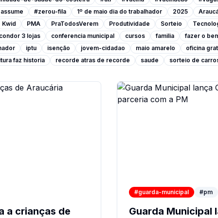
a-assume
#zerou-fila
1º de maio dia do trabalhador
2025
Araucá
Kwid
PMA
PraTodosVerem
Produtividade
Sorteio
Tecnolo
condor 3 lojas
conferencia municipal
cursos
familia
fazer o be
lhador
iptu
isenção
jovem-cidadao
maio amarelo
oficina grat
tura faz historia
recorde atras de recorde
saude
sorteio de carro
#guarda-municipal
#pm
a a crianças de
Guarda Municipal 