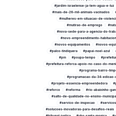
#jardim-israelense-ja-tem-agua-e-luz
#mais-de-26-mil-animais-vacinados
#mulheres-em-situacao-de-violenc
#mutirao-de-emprego
#nata
#nova-sede-para-a-agencia-do-trab
#novo-empreendimento-habitacion
#novos-equipamentos
#novos-equi
#palco-tindiquera
#papai-noel-azul
#pm
#poupa-tempo
#prefeitu
#prefeitura-reforca-apoio-no-caso-do-men
#programa-bairro-limp
#programacao-da-34-edicao-d
#projeto-essencia-empreendedora
#
#reforco
#reforma
#rio-abaixinho-ga
#salto-de-qualidade-no-ensino-municipa
#servico-de-inspecao
#servicos
#solucoes-inovadoras-para-desafios-reais
#tribunal-justica
#ubs-santa-monica
#u