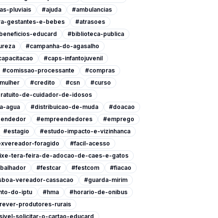
as-pluviais
#ajuda
#ambulancias
ra-gestantes-e-bebes
#atrasoes
beneficios-educard
#biblioteca-publica
ureza
#campanha-do-agasalho
capacitacao
#caps-infantojuvenil
#comissao-processante
#compras
-mulher
#credito
#csn
#curso
ratuito-de-cuidador-de-idosos
a-agua
#distribuicao-de-muda
#doacao
endedor
#empreendedores
#emprego
#estagio
#estudo-impacto-e-vizinhanca
xvereador-foragido
#facil-acesso
ixe-tera-feira-de-adocao-de-caes-e-gatos
abalhador
#festcar
#festcom
#fiacao
isboa-vereador-cassacao
#guarda-mirim
to-do-iptu
#hma
#horario-de-onibus
rever-produtores-rurais
ivel-solicitar-o-cartao-educard