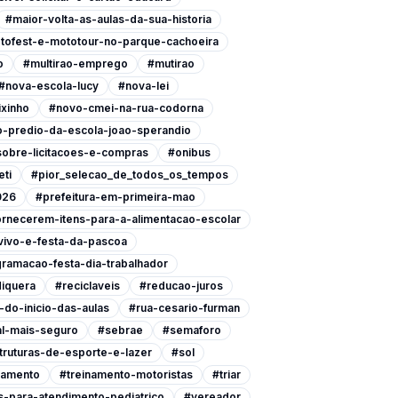
#maior-volta-as-aulas-da-sua-historia
tofest-e-mototour-no-parque-cachoeira
o
#multirao-emprego
#mutirao
#nova-escola-lucy
#nova-lei
xinho
#novo-cmei-na-rua-codorna
-predio-da-escola-joao-sperandio
-sobre-licitacoes-e-compras
#onibus
eti
#pior_selecao_de_todos_os_tempos
026
#prefeitura-em-primeira-mao
ornecerem-itens-para-a-alimentacao-escolar
vivo-e-festa-da-pascoa
ramacao-festa-dia-trabalhador
iquera
#reciclaveis
#reducao-juros
do-inicio-das-aulas
#rua-cesario-furman
l-mais-seguro
#sebrae
#semaforo
ruturas-de-esporte-e-lazer
#sol
namento
#treinamento-motoristas
#triar
-para-atendimento-pediatrico
#vereador