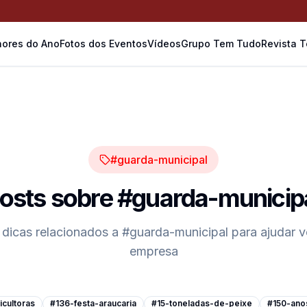
ores do Ano
Fotos dos Eventos
Vídeos
Grupo Tem Tudo
Revista 
#guarda-municipal
osts sobre
#guarda-municip
 dicas relacionados a
#guarda-municipal
para ajudar v
empresa
cultoras
#136-festa-araucaria
#15-toneladas-de-peixe
#150-ano