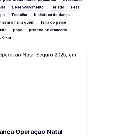
ria
Desenvolvimento
Feriado
Fest
gia
Trabalho
biblioteca de dança
m sem olhar a quem
feira do peixe
uita
papa
prefeito de araucaria
s 0 km
lança Operação Natal