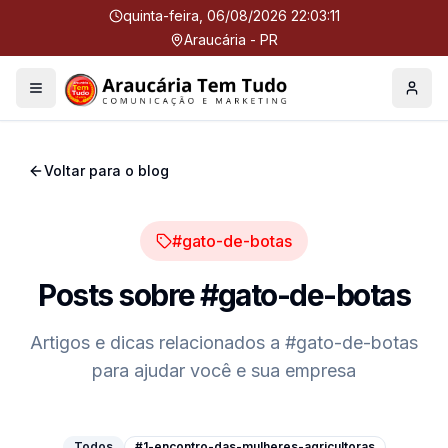
quinta-feira, 06/08/2026 22:03:11
Araucária - PR
Menu
Perfil
Voltar para o blog
#gato-de-botas
Posts sobre
#gato-de-botas
Artigos e dicas relacionados a
#gato-de-botas
para ajudar você e sua empresa
Todos
#1-encontro-das-mulheres-agricultoras