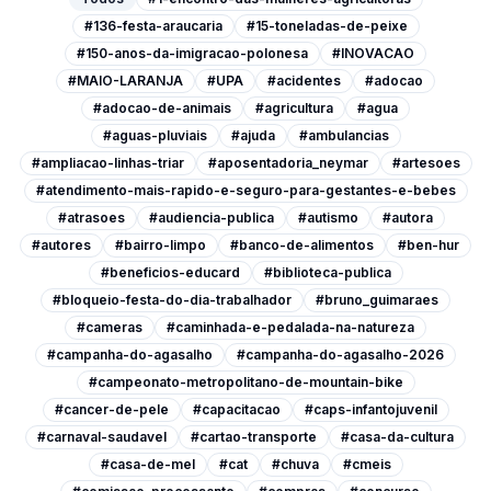
#136-festa-araucaria
#15-toneladas-de-peixe
#150-anos-da-imigracao-polonesa
#INOVACAO
#MAIO-LARANJA
#UPA
#acidentes
#adocao
#adocao-de-animais
#agricultura
#agua
#aguas-pluviais
#ajuda
#ambulancias
#ampliacao-linhas-triar
#aposentadoria_neymar
#artesoes
#atendimento-mais-rapido-e-seguro-para-gestantes-e-bebes
#atrasoes
#audiencia-publica
#autismo
#autora
#autores
#bairro-limpo
#banco-de-alimentos
#ben-hur
#beneficios-educard
#biblioteca-publica
#bloqueio-festa-do-dia-trabalhador
#bruno_guimaraes
#cameras
#caminhada-e-pedalada-na-natureza
#campanha-do-agasalho
#campanha-do-agasalho-2026
#campeonato-metropolitano-de-mountain-bike
#cancer-de-pele
#capacitacao
#caps-infantojuvenil
#carnaval-saudavel
#cartao-transporte
#casa-da-cultura
#casa-de-mel
#cat
#chuva
#cmeis