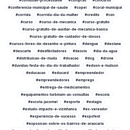
#comissao-processante
#compras
#concurso
#conferencia-municipal-de-saude
#copel
#coral-municipal
#corrida
#corrida-dia-da-mulher
#credito
#csn
#curso
#curso-de-mecanica
#curso-gratuito
#curso-gratuito-de-auxiliar-de-mecanica-basica
#curso-gratuito-de-cuidador-de-idosos
#cursos-livres-de-desenho-e-pintura
#dengue
#deolane
#descarte
#desfibriladores
#desvio
#dia-da-agua
#distribuicao-de-muda
#doacao
#dog
#drone
#duvidas-festa-do-dia-do-trabalhador
#edson-e-hudson
#educacao
#educard
#empreendedor
#empreendedores
#emprego
#entrega-de-medicamentos
#equipamentos-turbinam-as-consultas
#escola
#escola-jacomel
#esporte
#estagio
#estudo-impacto-e-vizinhanca
#ex-vereador
#experiencia-de-sucesso
#expofest
#exposicao-sobre-os-bairros-de-araucaria