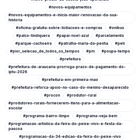
#novos-equipamentos
#novos-equipamentos-e-inicia-maior-renovacao-da-sua-
historia
#oficina-gratuita-sobre-licitacoes-e-compras
#onibus
#palco-tindiquera
#papai-noel-azul
#parcelamento
#parque-cachoeira
#patrulha-maria-da-penha
#peti
#pior_selecao_de_todos_os_tempos
#pm
#poupa-tempo
#prefeitura
#prefeitura-de-araucaria-prorroga-prazo-de-pagamento-do-
iptu-2026
#prefeitura-em-primeira-mao
#prefeitura-reforca-apoio-no-caso-do-menino-desaparecido
#procon
#produtor-rural
#produtores-rurais-fornecerem-itens-para-a-alimentacao-
escolar
#programa-bairro-limpo
#programa-veja-bem
#programacao-artistica-da-feira-do-peixe-vivo-e-festa-da-
pascoa
#programacao-da-34-edicao-da-feira-do-peixe-vivo