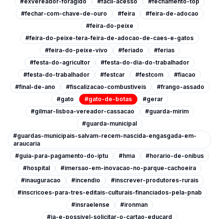
#exvereador-foragido
#facil-acesso
#fechamento-top
#fechar-com-chave-de-ouro
#feira
#feira-de-adocao
#feira-do-peixe
#feira-do-peixe-tera-feira-de-adocao-de-caes-e-gatos
#feira-do-peixe-vivo
#feriado
#ferias
#festa-do-agricultor
#festa-do-dia-do-trabalhador
#festa-do-trabalhador
#festcar
#festcom
#fiacao
#final-de-ano
#fiscalizacao-combustiveis
#frango-assado
#gato
#gato-de-botas
#gerar
#gilmar-lisboa-vereador-cassacao
#guarda-mirim
#guarda-municipal
#guardas-municipais-salvam-recem-nascida-engasgada-em-
araucaria
#guia-para-pagamento-do-iptu
#hma
#horario-de-onibus
#hospital
#imersao-em-inovacao-no-parque-cachoeira
#inauguracao
#incendio
#inscrever-produtores-rurais
#inscricoes-para-tres-editais-culturais-financiados-pela-pnab
#insraelense
#ironman
#ja-e-possivel-solicitar-o-cartao-educard