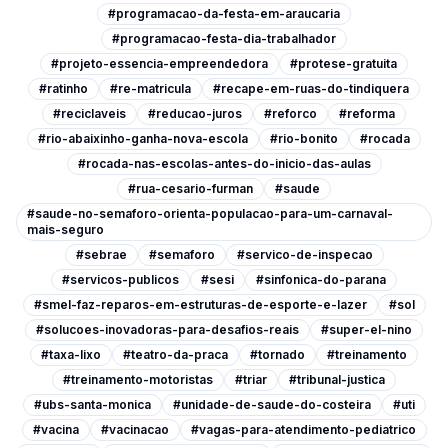
#programacao-da-festa-em-araucaria
#programacao-festa-dia-trabalhador
#projeto-essencia-empreendedora
#protese-gratuita
#ratinho
#re-matricula
#recape-em-ruas-do-tindiquera
#reciclaveis
#reducao-juros
#reforco
#reforma
#rio-abaixinho-ganha-nova-escola
#rio-bonito
#rocada
#rocada-nas-escolas-antes-do-inicio-das-aulas
#rua-cesario-furman
#saude
#saude-no-semaforo-orienta-populacao-para-um-carnaval-
mais-seguro
#sebrae
#semaforo
#servico-de-inspecao
#servicos-publicos
#sesi
#sinfonica-do-parana
#smel-faz-reparos-em-estruturas-de-esporte-e-lazer
#sol
#solucoes-inovadoras-para-desafios-reais
#super-el-nino
#taxa-lixo
#teatro-da-praca
#tornado
#treinamento
#treinamento-motoristas
#triar
#tribunal-justica
#ubs-santa-monica
#unidade-de-saude-do-costeira
#uti
#vacina
#vacinacao
#vagas-para-atendimento-pediatrico