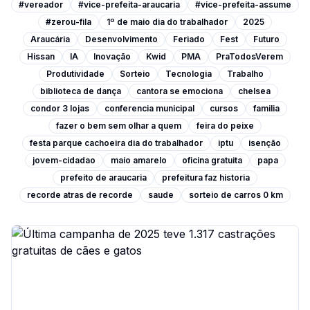
#vereador
#vice-prefeita-araucaria
#vice-prefeita-assume
#zerou-fila
1º de maio dia do trabalhador
2025
Araucária
Desenvolvimento
Feriado
Fest
Futuro
Hissan
IA
Inovação
Kwid
PMA
PraTodosVerem
Produtividade
Sorteio
Tecnologia
Trabalho
biblioteca de dança
cantora se emociona
chelsea
condor 3 lojas
conferencia municipal
cursos
familia
fazer o bem sem olhar a quem
feira do peixe
festa parque cachoeira dia do trabalhador
iptu
isenção
jovem-cidadao
maio amarelo
oficina gratuita
papa
prefeito de araucaria
prefeitura faz historia
recorde atras de recorde
saude
sorteio de carros 0 km