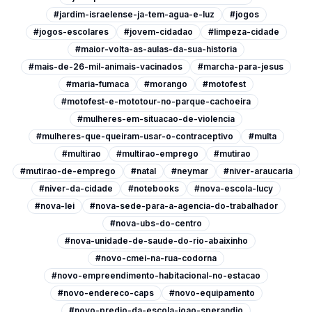
#jardim-israelense-ja-tem-agua-e-luz
#jogos
#jogos-escolares
#jovem-cidadao
#limpeza-cidade
#maior-volta-as-aulas-da-sua-historia
#mais-de-26-mil-animais-vacinados
#marcha-para-jesus
#maria-fumaca
#morango
#motofest
#motofest-e-mototour-no-parque-cachoeira
#mulheres-em-situacao-de-violencia
#mulheres-que-queiram-usar-o-contraceptivo
#multa
#multirao
#multirao-emprego
#mutirao
#mutirao-de-emprego
#natal
#neymar
#niver-araucaria
#niver-da-cidade
#notebooks
#nova-escola-lucy
#nova-lei
#nova-sede-para-a-agencia-do-trabalhador
#nova-ubs-do-centro
#nova-unidade-de-saude-do-rio-abaixinho
#novo-cmei-na-rua-codorna
#novo-empreendimento-habitacional-no-estacao
#novo-endereco-caps
#novo-equipamento
#novo-predio-da-escola-joao-sperandio