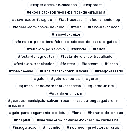
#experiencia-de-sucesso
#expofest
#exposicao-sobre-os-bairros-de-araucaria
#exvereador-foragido
#facil-acesso
#fechamento-top
#fechar-com-chave-de-ouro
#feira
#feira-de-adocao
#feira-do-peixe
#feira-do-peixe-tera-feira-de-adocao-de-caes-e-gatos
#feira-do-peixe-vivo
#feriado
#ferias
#festa-do-agricultor
#festa-do-dia-do-trabalhador
#festa-do-trabalhador
#festcar
#festcom
#fiacao
#final-de-ano
#fiscalizacao-combustiveis
#frango-assado
#gato
#gato-de-botas
#gerar
#gilmar-lisboa-vereador-cassacao
#guarda-mirim
#guarda-municipal
#guardas-municipais-salvam-recem-nascida-engasgada-em-
araucaria
#guia-para-pagamento-do-iptu
#hma
#horario-de-onibus
#hospital
#imersao-em-inovacao-no-parque-cachoeira
#inauguracao
#incendio
#inscrever-produtores-rurais