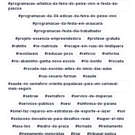
#programacao-artistica-da-feira-do-peixe-vivo-e-festa-da-
pascoa
#programacao-da-34-edicao-da-feira-do-peixe-vivo
#programacao-da-festa-em-araucaria
#programacao-festa-dia-trabalhador
#projeto-essencia-empreendedora
#protese-gratuita
#ratinho
#re-matricula
#recape-em-ruas-do-tindiquera
#reciclaveis
#reducao-juros
#reforco
#reforma
#rio-abaixinho-ganha-nova-escola
#rio-bonito
#rocada
#rocada-nas-escolas-antes-do-inicio-das-aulas
#rua-cesario-furman
#saude
#saude-no-semaforo-orienta-populacao-para-um-carnaval-
mais-seguro
#sebrae
#semaforo
#servico-de-inspecao
#servicos-publicos
#sesi
#sinfonica-do-parana
#smel-faz-reparos-em-estruturas-de-esporte-e-lazer
#sol
#solucoes-inovadoras-para-desafios-reais
#super-el-nino
#taxa-lixo
#teatro-da-praca
#tornado
#treinamento
#treinamento-motoristas
#triar
#tribunal-justica