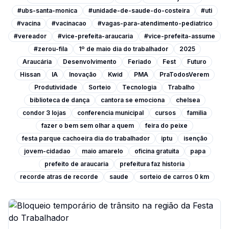
#ubs-santa-monica
#unidade-de-saude-do-costeira
#uti
#vacina
#vacinacao
#vagas-para-atendimento-pediatrico
#vereador
#vice-prefeita-araucaria
#vice-prefeita-assume
#zerou-fila
1º de maio dia do trabalhador
2025
Araucária
Desenvolvimento
Feriado
Fest
Futuro
Hissan
IA
Inovação
Kwid
PMA
PraTodosVerem
Produtividade
Sorteio
Tecnologia
Trabalho
biblioteca de dança
cantora se emociona
chelsea
condor 3 lojas
conferencia municipal
cursos
familia
fazer o bem sem olhar a quem
feira do peixe
festa parque cachoeira dia do trabalhador
iptu
isenção
jovem-cidadao
maio amarelo
oficina gratuita
papa
prefeito de araucaria
prefeitura faz historia
recorde atras de recorde
saude
sorteio de carros 0 km