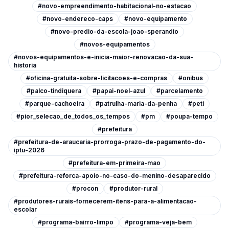
#novo-empreendimento-habitacional-no-estacao
#novo-endereco-caps
#novo-equipamento
#novo-predio-da-escola-joao-sperandio
#novos-equipamentos
#novos-equipamentos-e-inicia-maior-renovacao-da-sua-
historia
#oficina-gratuita-sobre-licitacoes-e-compras
#onibus
#palco-tindiquera
#papai-noel-azul
#parcelamento
#parque-cachoeira
#patrulha-maria-da-penha
#peti
#pior_selecao_de_todos_os_tempos
#pm
#poupa-tempo
#prefeitura
#prefeitura-de-araucaria-prorroga-prazo-de-pagamento-do-
iptu-2026
#prefeitura-em-primeira-mao
#prefeitura-reforca-apoio-no-caso-do-menino-desaparecido
#procon
#produtor-rural
#produtores-rurais-fornecerem-itens-para-a-alimentacao-
escolar
#programa-bairro-limpo
#programa-veja-bem