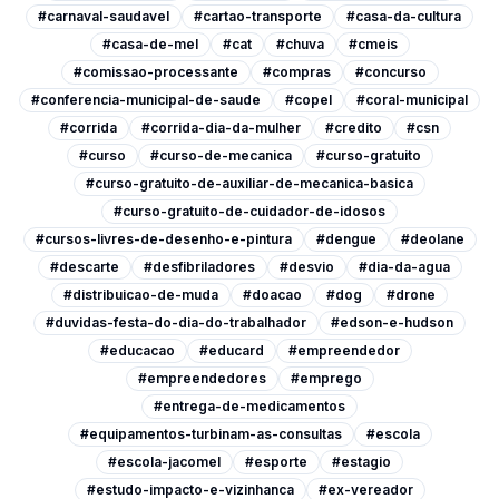
#carnaval-saudavel
#cartao-transporte
#casa-da-cultura
#casa-de-mel
#cat
#chuva
#cmeis
#comissao-processante
#compras
#concurso
#conferencia-municipal-de-saude
#copel
#coral-municipal
#corrida
#corrida-dia-da-mulher
#credito
#csn
#curso
#curso-de-mecanica
#curso-gratuito
#curso-gratuito-de-auxiliar-de-mecanica-basica
#curso-gratuito-de-cuidador-de-idosos
#cursos-livres-de-desenho-e-pintura
#dengue
#deolane
#descarte
#desfibriladores
#desvio
#dia-da-agua
#distribuicao-de-muda
#doacao
#dog
#drone
#duvidas-festa-do-dia-do-trabalhador
#edson-e-hudson
#educacao
#educard
#empreendedor
#empreendedores
#emprego
#entrega-de-medicamentos
#equipamentos-turbinam-as-consultas
#escola
#escola-jacomel
#esporte
#estagio
#estudo-impacto-e-vizinhanca
#ex-vereador