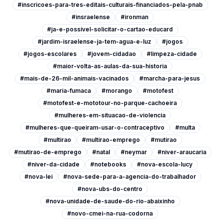
#inscricoes-para-tres-editais-culturais-financiados-pela-pnab
#insraelense
#ironman
#ja-e-possivel-solicitar-o-cartao-educard
#jardim-israelense-ja-tem-agua-e-luz
#jogos
#jogos-escolares
#jovem-cidadao
#limpeza-cidade
#maior-volta-as-aulas-da-sua-historia
#mais-de-26-mil-animais-vacinados
#marcha-para-jesus
#maria-fumaca
#morango
#motofest
#motofest-e-mototour-no-parque-cachoeira
#mulheres-em-situacao-de-violencia
#mulheres-que-queiram-usar-o-contraceptivo
#multa
#multirao
#multirao-emprego
#mutirao
#mutirao-de-emprego
#natal
#neymar
#niver-araucaria
#niver-da-cidade
#notebooks
#nova-escola-lucy
#nova-lei
#nova-sede-para-a-agencia-do-trabalhador
#nova-ubs-do-centro
#nova-unidade-de-saude-do-rio-abaixinho
#novo-cmei-na-rua-codorna