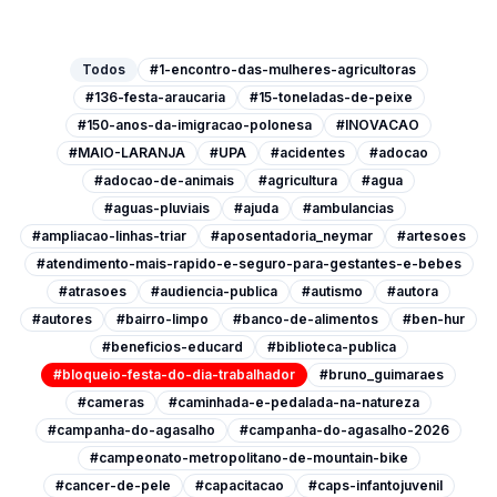
Todos
#1-encontro-das-mulheres-agricultoras
#136-festa-araucaria
#15-toneladas-de-peixe
#150-anos-da-imigracao-polonesa
#INOVACAO
#MAIO-LARANJA
#UPA
#acidentes
#adocao
#adocao-de-animais
#agricultura
#agua
#aguas-pluviais
#ajuda
#ambulancias
#ampliacao-linhas-triar
#aposentadoria_neymar
#artesoes
#atendimento-mais-rapido-e-seguro-para-gestantes-e-bebes
#atrasoes
#audiencia-publica
#autismo
#autora
#autores
#bairro-limpo
#banco-de-alimentos
#ben-hur
#beneficios-educard
#biblioteca-publica
#bloqueio-festa-do-dia-trabalhador
#bruno_guimaraes
#cameras
#caminhada-e-pedalada-na-natureza
#campanha-do-agasalho
#campanha-do-agasalho-2026
#campeonato-metropolitano-de-mountain-bike
#cancer-de-pele
#capacitacao
#caps-infantojuvenil