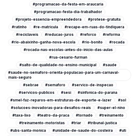
#programacao-da-festa-em-araucaria
#programacao-festa-dia-trabalhador
#projeto-essencia-empreendedora
#protese-gratuita
#ratinho
#re-matricula
#recape-em-ruas-do-tindiquera
#reciclaveis
#reducao-juros
#reforco
#reforma
#rio-abaixinho-ganha-nova-escola
#rio-bonito
#rocada
#rocada-nas-escolas-antes-do-inicio-das-aulas
#rua-cesario-furman
#salto-de-qualidade-no-ensino-municipal
#saude
#saude-no-semaforo-orienta-populacao-para-um-carnaval-
mais-seguro
#sebrae
#semaforo
#servico-de-inspecao
#servicos-publicos
#sesi
#sinfonica-do-parana
#smel-faz-reparos-em-estruturas-de-esporte-e-lazer
#sol
#solucoes-inovadoras-para-desafios-reais
#super-el-nino
#taxa-lixo
#teatro-da-praca
#tornado
#treinamento
#treinamento-motoristas
#triar
#tribunal-justica
#ubs-santa-monica
#unidade-de-saude-do-costeira
#uti