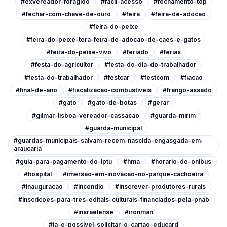
#exvereador-foragido
#facil-acesso
#fechamento-top
#fechar-com-chave-de-ouro
#feira
#feira-de-adocao
#feira-do-peixe
#feira-do-peixe-tera-feira-de-adocao-de-caes-e-gatos
#feira-do-peixe-vivo
#feriado
#ferias
#festa-do-agricultor
#festa-do-dia-do-trabalhador
#festa-do-trabalhador
#festcar
#festcom
#fiacao
#final-de-ano
#fiscalizacao-combustiveis
#frango-assado
#gato
#gato-de-botas
#gerar
#gilmar-lisboa-vereador-cassacao
#guarda-mirim
#guarda-municipal
#guardas-municipais-salvam-recem-nascida-engasgada-em-
araucaria
#guia-para-pagamento-do-iptu
#hma
#horario-de-onibus
#hospital
#imersao-em-inovacao-no-parque-cachoeira
#inauguracao
#incendio
#inscrever-produtores-rurais
#inscricoes-para-tres-editais-culturais-financiados-pela-pnab
#insraelense
#ironman
#ja-e-possivel-solicitar-o-cartao-educard