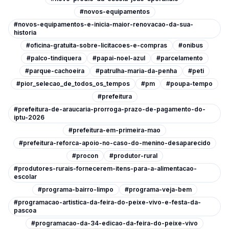
#novos-equipamentos
#novos-equipamentos-e-inicia-maior-renovacao-da-sua-
historia
#oficina-gratuita-sobre-licitacoes-e-compras
#onibus
#palco-tindiquera
#papai-noel-azul
#parcelamento
#parque-cachoeira
#patrulha-maria-da-penha
#peti
#pior_selecao_de_todos_os_tempos
#pm
#poupa-tempo
#prefeitura
#prefeitura-de-araucaria-prorroga-prazo-de-pagamento-do-
iptu-2026
#prefeitura-em-primeira-mao
#prefeitura-reforca-apoio-no-caso-do-menino-desaparecido
#procon
#produtor-rural
#produtores-rurais-fornecerem-itens-para-a-alimentacao-
escolar
#programa-bairro-limpo
#programa-veja-bem
#programacao-artistica-da-feira-do-peixe-vivo-e-festa-da-
pascoa
#programacao-da-34-edicao-da-feira-do-peixe-vivo