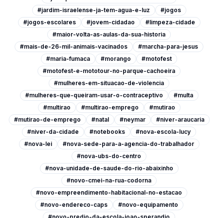
#jardim-israelense-ja-tem-agua-e-luz
#jogos
#jogos-escolares
#jovem-cidadao
#limpeza-cidade
#maior-volta-as-aulas-da-sua-historia
#mais-de-26-mil-animais-vacinados
#marcha-para-jesus
#maria-fumaca
#morango
#motofest
#motofest-e-mototour-no-parque-cachoeira
#mulheres-em-situacao-de-violencia
#mulheres-que-queiram-usar-o-contraceptivo
#multa
#multirao
#multirao-emprego
#mutirao
#mutirao-de-emprego
#natal
#neymar
#niver-araucaria
#niver-da-cidade
#notebooks
#nova-escola-lucy
#nova-lei
#nova-sede-para-a-agencia-do-trabalhador
#nova-ubs-do-centro
#nova-unidade-de-saude-do-rio-abaixinho
#novo-cmei-na-rua-codorna
#novo-empreendimento-habitacional-no-estacao
#novo-endereco-caps
#novo-equipamento
#novo-predio-da-escola-joao-sperandio