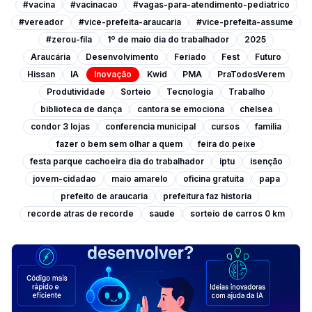
#vacina
#vacinacao
#vagas-para-atendimento-pediatrico
#vereador
#vice-prefeita-araucaria
#vice-prefeita-assume
#zerou-fila
1º de maio dia do trabalhador
2025
Araucária
Desenvolvimento
Feriado
Fest
Futuro
Hissan
IA
Inovação
Kwid
PMA
PraTodosVerem
Produtividade
Sorteio
Tecnologia
Trabalho
biblioteca de dança
cantora se emociona
chelsea
condor 3 lojas
conferencia municipal
cursos
familia
fazer o bem sem olhar a quem
feira do peixe
festa parque cachoeira dia do trabalhador
iptu
isenção
jovem-cidadao
maio amarelo
oficina gratuita
papa
prefeito de araucaria
prefeitura faz historia
recorde atras de recorde
saude
sorteio de carros 0 km