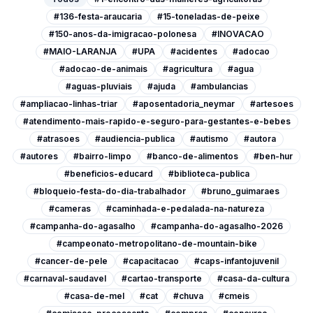
#136-festa-araucaria
#15-toneladas-de-peixe
#150-anos-da-imigracao-polonesa
#INOVACAO
#MAIO-LARANJA
#UPA
#acidentes
#adocao
#adocao-de-animais
#agricultura
#agua
#aguas-pluviais
#ajuda
#ambulancias
#ampliacao-linhas-triar
#aposentadoria_neymar
#artesoes
#atendimento-mais-rapido-e-seguro-para-gestantes-e-bebes
#atrasoes
#audiencia-publica
#autismo
#autora
#autores
#bairro-limpo
#banco-de-alimentos
#ben-hur
#beneficios-educard
#biblioteca-publica
#bloqueio-festa-do-dia-trabalhador
#bruno_guimaraes
#cameras
#caminhada-e-pedalada-na-natureza
#campanha-do-agasalho
#campanha-do-agasalho-2026
#campeonato-metropolitano-de-mountain-bike
#cancer-de-pele
#capacitacao
#caps-infantojuvenil
#carnaval-saudavel
#cartao-transporte
#casa-da-cultura
#casa-de-mel
#cat
#chuva
#cmeis