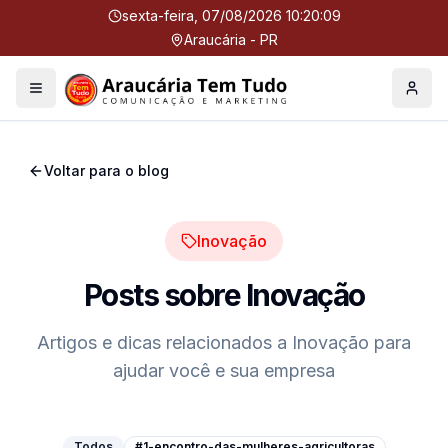
sexta-feira, 07/08/2026 10:20:10
Araucária - PR
Menu
Perfil
Voltar para o blog
Inovação
Posts sobre
Inovação
Artigos e dicas relacionados a
Inovação
para
ajudar você e sua empresa
Todos
#1-encontro-das-mulheres-agricultoras