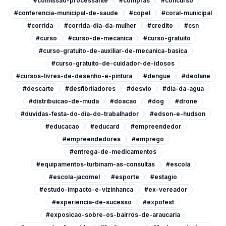
#comissao-processante
#compras
#concurso
#conferencia-municipal-de-saude
#copel
#coral-municipal
#corrida
#corrida-dia-da-mulher
#credito
#csn
#curso
#curso-de-mecanica
#curso-gratuito
#curso-gratuito-de-auxiliar-de-mecanica-basica
#curso-gratuito-de-cuidador-de-idosos
#cursos-livres-de-desenho-e-pintura
#dengue
#deolane
#descarte
#desfibriladores
#desvio
#dia-da-agua
#distribuicao-de-muda
#doacao
#dog
#drone
#duvidas-festa-do-dia-do-trabalhador
#edson-e-hudson
#educacao
#educard
#empreendedor
#empreendedores
#emprego
#entrega-de-medicamentos
#equipamentos-turbinam-as-consultas
#escola
#escola-jacomel
#esporte
#estagio
#estudo-impacto-e-vizinhanca
#ex-vereador
#experiencia-de-sucesso
#expofest
#exposicao-sobre-os-bairros-de-araucaria