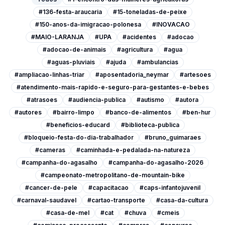
#136-festa-araucaria
#15-toneladas-de-peixe
#150-anos-da-imigracao-polonesa
#INOVACAO
#MAIO-LARANJA
#UPA
#acidentes
#adocao
#adocao-de-animais
#agricultura
#agua
#aguas-pluviais
#ajuda
#ambulancias
#ampliacao-linhas-triar
#aposentadoria_neymar
#artesoes
#atendimento-mais-rapido-e-seguro-para-gestantes-e-bebes
#atrasoes
#audiencia-publica
#autismo
#autora
#autores
#bairro-limpo
#banco-de-alimentos
#ben-hur
#beneficios-educard
#biblioteca-publica
#bloqueio-festa-do-dia-trabalhador
#bruno_guimaraes
#cameras
#caminhada-e-pedalada-na-natureza
#campanha-do-agasalho
#campanha-do-agasalho-2026
#campeonato-metropolitano-de-mountain-bike
#cancer-de-pele
#capacitacao
#caps-infantojuvenil
#carnaval-saudavel
#cartao-transporte
#casa-da-cultura
#casa-de-mel
#cat
#chuva
#cmeis