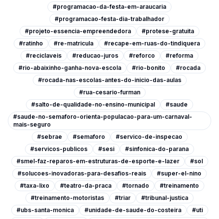
#programacao-da-festa-em-araucaria
#programacao-festa-dia-trabalhador
#projeto-essencia-empreendedora
#protese-gratuita
#ratinho
#re-matricula
#recape-em-ruas-do-tindiquera
#reciclaveis
#reducao-juros
#reforco
#reforma
#rio-abaixinho-ganha-nova-escola
#rio-bonito
#rocada
#rocada-nas-escolas-antes-do-inicio-das-aulas
#rua-cesario-furman
#salto-de-qualidade-no-ensino-municipal
#saude
#saude-no-semaforo-orienta-populacao-para-um-carnaval-
mais-seguro
#sebrae
#semaforo
#servico-de-inspecao
#servicos-publicos
#sesi
#sinfonica-do-parana
#smel-faz-reparos-em-estruturas-de-esporte-e-lazer
#sol
#solucoes-inovadoras-para-desafios-reais
#super-el-nino
#taxa-lixo
#teatro-da-praca
#tornado
#treinamento
#treinamento-motoristas
#triar
#tribunal-justica
#ubs-santa-monica
#unidade-de-saude-do-costeira
#uti