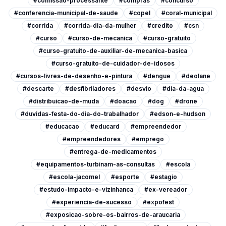
#comissao-processante
#compras
#concurso
#conferencia-municipal-de-saude
#copel
#coral-municipal
#corrida
#corrida-dia-da-mulher
#credito
#csn
#curso
#curso-de-mecanica
#curso-gratuito
#curso-gratuito-de-auxiliar-de-mecanica-basica
#curso-gratuito-de-cuidador-de-idosos
#cursos-livres-de-desenho-e-pintura
#dengue
#deolane
#descarte
#desfibriladores
#desvio
#dia-da-agua
#distribuicao-de-muda
#doacao
#dog
#drone
#duvidas-festa-do-dia-do-trabalhador
#edson-e-hudson
#educacao
#educard
#empreendedor
#empreendedores
#emprego
#entrega-de-medicamentos
#equipamentos-turbinam-as-consultas
#escola
#escola-jacomel
#esporte
#estagio
#estudo-impacto-e-vizinhanca
#ex-vereador
#experiencia-de-sucesso
#expofest
#exposicao-sobre-os-bairros-de-araucaria