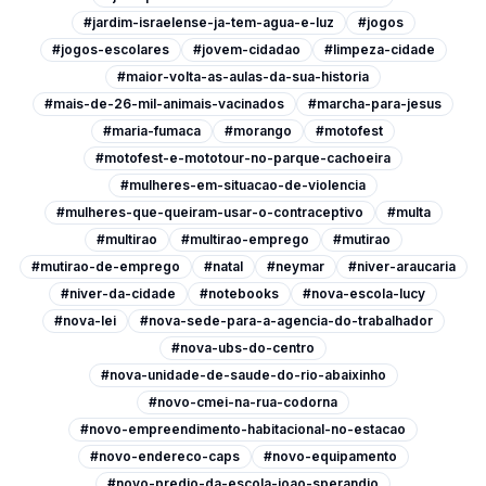
#jardim-israelense-ja-tem-agua-e-luz
#jogos
#jogos-escolares
#jovem-cidadao
#limpeza-cidade
#maior-volta-as-aulas-da-sua-historia
#mais-de-26-mil-animais-vacinados
#marcha-para-jesus
#maria-fumaca
#morango
#motofest
#motofest-e-mototour-no-parque-cachoeira
#mulheres-em-situacao-de-violencia
#mulheres-que-queiram-usar-o-contraceptivo
#multa
#multirao
#multirao-emprego
#mutirao
#mutirao-de-emprego
#natal
#neymar
#niver-araucaria
#niver-da-cidade
#notebooks
#nova-escola-lucy
#nova-lei
#nova-sede-para-a-agencia-do-trabalhador
#nova-ubs-do-centro
#nova-unidade-de-saude-do-rio-abaixinho
#novo-cmei-na-rua-codorna
#novo-empreendimento-habitacional-no-estacao
#novo-endereco-caps
#novo-equipamento
#novo-predio-da-escola-joao-sperandio