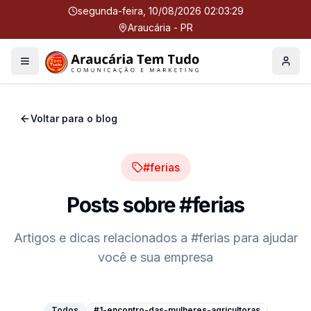
segunda-feira, 10/08/2026 02:03:30
Araucária - PR
Menu
Perfil
Voltar para o blog
#ferias
Posts sobre
#ferias
Artigos e dicas relacionados a
#ferias
para ajudar
você e sua empresa
Todos
#1-encontro-das-mulheres-agricultoras