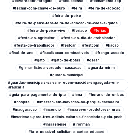
#exvereador-foragido
#facil-acesso
#fechamento-top
#fechar-com-chave-de-ouro
#feira
#feira-de-adocao
#feira-do-peixe
#feira-do-peixe-tera-feira-de-adocao-de-caes-e-gatos
#feira-do-peixe-vivo
#feriado
#ferias
#festa-do-agricultor
#festa-do-dia-do-trabalhador
#festa-do-trabalhador
#festcar
#festcom
#fiacao
#final-de-ano
#fiscalizacao-combustiveis
#frango-assado
#gato
#gato-de-botas
#gerar
#gilmar-lisboa-vereador-cassacao
#guarda-mirim
#guarda-municipal
#guardas-municipais-salvam-recem-nascida-engasgada-em-
araucaria
#guia-para-pagamento-do-iptu
#hma
#horario-de-onibus
#hospital
#imersao-em-inovacao-no-parque-cachoeira
#inauguracao
#incendio
#inscrever-produtores-rurais
#inscricoes-para-tres-editais-culturais-financiados-pela-pnab
#insraelense
#ironman
#ja-e-possivel-solicitar-o-cartao-educard