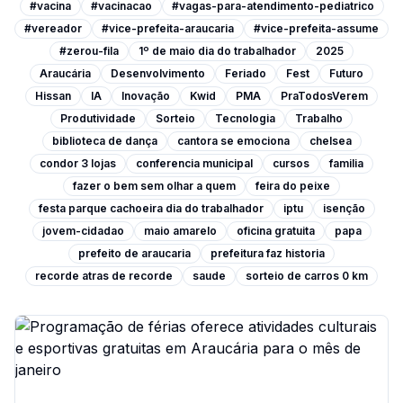
#vacina
#vacinacao
#vagas-para-atendimento-pediatrico
#vereador
#vice-prefeita-araucaria
#vice-prefeita-assume
#zerou-fila
1º de maio dia do trabalhador
2025
Araucária
Desenvolvimento
Feriado
Fest
Futuro
Hissan
IA
Inovação
Kwid
PMA
PraTodosVerem
Produtividade
Sorteio
Tecnologia
Trabalho
biblioteca de dança
cantora se emociona
chelsea
condor 3 lojas
conferencia municipal
cursos
familia
fazer o bem sem olhar a quem
feira do peixe
festa parque cachoeira dia do trabalhador
iptu
isenção
jovem-cidadao
maio amarelo
oficina gratuita
papa
prefeito de araucaria
prefeitura faz historia
recorde atras de recorde
saude
sorteio de carros 0 km