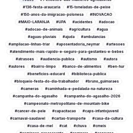
#136-festa-araucaria
#15-toneladas-de-peixe
#150-anos-da-imigracao-polonesa
#INOVACAO
#MAIO-LARANJA
#UPA
#acidentes
#adocao
#adocao-de-animais
#agricultura
#agua
#aguas-pluviais
#ajuda
#ambulancias
#ampliacao-linhas-triar
#aposentadoria_neymar
#artesoes
#atendimento-mais-rapido-e-seguro-para-gestantes-e-bebes
#atrasoes
#audiencia-publica
#autismo
#autora
#autores
#bairro-limpo
#banco-de-alimentos
#ben-hur
#beneficios-educard
#biblioteca-publica
#bloqueio-festa-do-dia-trabalhador
#bruno_guimaraes
#cameras
#caminhada-e-pedalada-na-natureza
#campanha-do-agasalho
#campanha-do-agasalho-2026
#campeonato-metropolitano-de-mountain-bike
#cancer-de-pele
#capacitacao
#caps-infantojuvenil
#carnaval-saudavel
#cartao-transporte
#casa-da-cultura
#casa-de-mel
#cat
#chuva
#cmeis