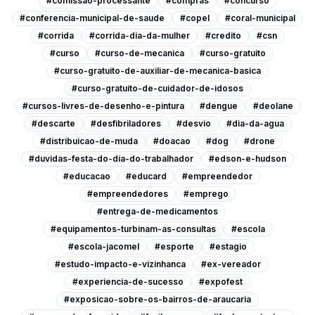
#comissao-processante
#compras
#concurso
#conferencia-municipal-de-saude
#copel
#coral-municipal
#corrida
#corrida-dia-da-mulher
#credito
#csn
#curso
#curso-de-mecanica
#curso-gratuito
#curso-gratuito-de-auxiliar-de-mecanica-basica
#curso-gratuito-de-cuidador-de-idosos
#cursos-livres-de-desenho-e-pintura
#dengue
#deolane
#descarte
#desfibriladores
#desvio
#dia-da-agua
#distribuicao-de-muda
#doacao
#dog
#drone
#duvidas-festa-do-dia-do-trabalhador
#edson-e-hudson
#educacao
#educard
#empreendedor
#empreendedores
#emprego
#entrega-de-medicamentos
#equipamentos-turbinam-as-consultas
#escola
#escola-jacomel
#esporte
#estagio
#estudo-impacto-e-vizinhanca
#ex-vereador
#experiencia-de-sucesso
#expofest
#exposicao-sobre-os-bairros-de-araucaria