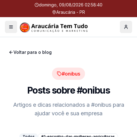
domingo, 09/08/2026 02:58:40
Araucária - PR
Menu
Perfil
Voltar para o blog
#onibus
Posts sobre
#onibus
Artigos e dicas relacionados a
#onibus
para
ajudar você e sua empresa
Todos
#1-encontro-das-mulheres-agricultoras