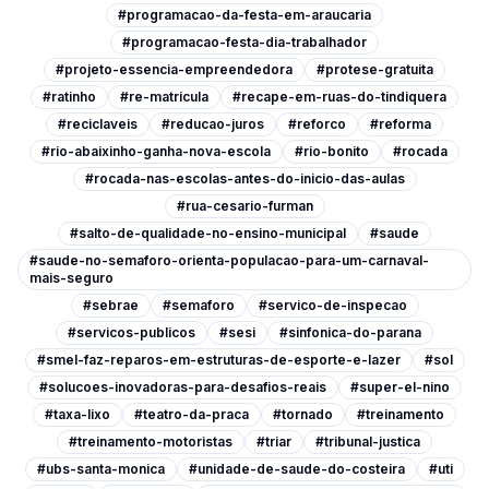
#programacao-da-festa-em-araucaria
#programacao-festa-dia-trabalhador
#projeto-essencia-empreendedora
#protese-gratuita
#ratinho
#re-matricula
#recape-em-ruas-do-tindiquera
#reciclaveis
#reducao-juros
#reforco
#reforma
#rio-abaixinho-ganha-nova-escola
#rio-bonito
#rocada
#rocada-nas-escolas-antes-do-inicio-das-aulas
#rua-cesario-furman
#salto-de-qualidade-no-ensino-municipal
#saude
#saude-no-semaforo-orienta-populacao-para-um-carnaval-
mais-seguro
#sebrae
#semaforo
#servico-de-inspecao
#servicos-publicos
#sesi
#sinfonica-do-parana
#smel-faz-reparos-em-estruturas-de-esporte-e-lazer
#sol
#solucoes-inovadoras-para-desafios-reais
#super-el-nino
#taxa-lixo
#teatro-da-praca
#tornado
#treinamento
#treinamento-motoristas
#triar
#tribunal-justica
#ubs-santa-monica
#unidade-de-saude-do-costeira
#uti