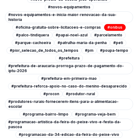
#novos-equipamentos
#novos-equipamentos-e-inicia-maior-renovacao-da-sua-
historia
#oficina-gratuita-sobre-licitacoes-e-compras
#onibus
#palco-tindiquera
#papai-noel-azul
#parcelamento
#parque-cachoeira
#patrulha-maria-da-penha
#peti
#pior_selecao_de_todos_os_tempos
#pm
#poupa-tempo
#prefeitura
#prefeitura-de-araucaria-prorroga-prazo-de-pagamento-do-
iptu-2026
#prefeitura-em-primeira-mao
#prefeitura-reforca-apoio-no-caso-do-menino-desaparecido
#procon
#produtor-rural
#produtores-rurais-fornecerem-itens-para-a-alimentacao-
escolar
#programa-bairro-limpo
#programa-veja-bem
#programacao-artistica-da-feira-do-peixe-vivo-e-festa-da-
pascoa
#programacao-da-34-edicao-da-feira-do-peixe-vivo