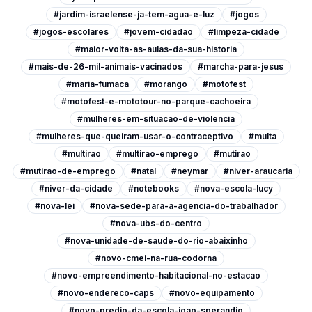
#jardim-israelense-ja-tem-agua-e-luz
#jogos
#jogos-escolares
#jovem-cidadao
#limpeza-cidade
#maior-volta-as-aulas-da-sua-historia
#mais-de-26-mil-animais-vacinados
#marcha-para-jesus
#maria-fumaca
#morango
#motofest
#motofest-e-mototour-no-parque-cachoeira
#mulheres-em-situacao-de-violencia
#mulheres-que-queiram-usar-o-contraceptivo
#multa
#multirao
#multirao-emprego
#mutirao
#mutirao-de-emprego
#natal
#neymar
#niver-araucaria
#niver-da-cidade
#notebooks
#nova-escola-lucy
#nova-lei
#nova-sede-para-a-agencia-do-trabalhador
#nova-ubs-do-centro
#nova-unidade-de-saude-do-rio-abaixinho
#novo-cmei-na-rua-codorna
#novo-empreendimento-habitacional-no-estacao
#novo-endereco-caps
#novo-equipamento
#novo-predio-da-escola-joao-sperandio