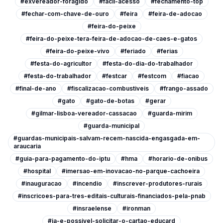
#exvereador-foragido
#facil-acesso
#fechamento-top
#fechar-com-chave-de-ouro
#feira
#feira-de-adocao
#feira-do-peixe
#feira-do-peixe-tera-feira-de-adocao-de-caes-e-gatos
#feira-do-peixe-vivo
#feriado
#ferias
#festa-do-agricultor
#festa-do-dia-do-trabalhador
#festa-do-trabalhador
#festcar
#festcom
#fiacao
#final-de-ano
#fiscalizacao-combustiveis
#frango-assado
#gato
#gato-de-botas
#gerar
#gilmar-lisboa-vereador-cassacao
#guarda-mirim
#guarda-municipal
#guardas-municipais-salvam-recem-nascida-engasgada-em-
araucaria
#guia-para-pagamento-do-iptu
#hma
#horario-de-onibus
#hospital
#imersao-em-inovacao-no-parque-cachoeira
#inauguracao
#incendio
#inscrever-produtores-rurais
#inscricoes-para-tres-editais-culturais-financiados-pela-pnab
#insraelense
#ironman
#ja-e-possivel-solicitar-o-cartao-educard