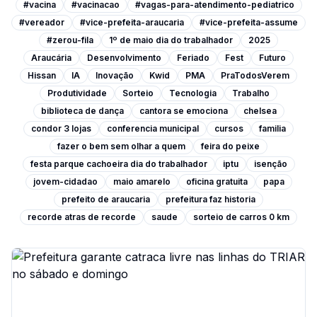
#vacina
#vacinacao
#vagas-para-atendimento-pediatrico
#vereador
#vice-prefeita-araucaria
#vice-prefeita-assume
#zerou-fila
1º de maio dia do trabalhador
2025
Araucária
Desenvolvimento
Feriado
Fest
Futuro
Hissan
IA
Inovação
Kwid
PMA
PraTodosVerem
Produtividade
Sorteio
Tecnologia
Trabalho
biblioteca de dança
cantora se emociona
chelsea
condor 3 lojas
conferencia municipal
cursos
familia
fazer o bem sem olhar a quem
feira do peixe
festa parque cachoeira dia do trabalhador
iptu
isenção
jovem-cidadao
maio amarelo
oficina gratuita
papa
prefeito de araucaria
prefeitura faz historia
recorde atras de recorde
saude
sorteio de carros 0 km