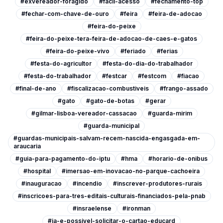
#exvereador-foragido
#facil-acesso
#fechamento-top
#fechar-com-chave-de-ouro
#feira
#feira-de-adocao
#feira-do-peixe
#feira-do-peixe-tera-feira-de-adocao-de-caes-e-gatos
#feira-do-peixe-vivo
#feriado
#ferias
#festa-do-agricultor
#festa-do-dia-do-trabalhador
#festa-do-trabalhador
#festcar
#festcom
#fiacao
#final-de-ano
#fiscalizacao-combustiveis
#frango-assado
#gato
#gato-de-botas
#gerar
#gilmar-lisboa-vereador-cassacao
#guarda-mirim
#guarda-municipal
#guardas-municipais-salvam-recem-nascida-engasgada-em-
araucaria
#guia-para-pagamento-do-iptu
#hma
#horario-de-onibus
#hospital
#imersao-em-inovacao-no-parque-cachoeira
#inauguracao
#incendio
#inscrever-produtores-rurais
#inscricoes-para-tres-editais-culturais-financiados-pela-pnab
#insraelense
#ironman
#ja-e-possivel-solicitar-o-cartao-educard