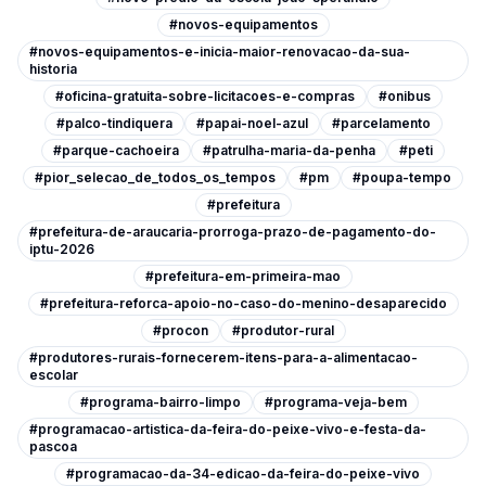
#novos-equipamentos
#novos-equipamentos-e-inicia-maior-renovacao-da-sua-
historia
#oficina-gratuita-sobre-licitacoes-e-compras
#onibus
#palco-tindiquera
#papai-noel-azul
#parcelamento
#parque-cachoeira
#patrulha-maria-da-penha
#peti
#pior_selecao_de_todos_os_tempos
#pm
#poupa-tempo
#prefeitura
#prefeitura-de-araucaria-prorroga-prazo-de-pagamento-do-
iptu-2026
#prefeitura-em-primeira-mao
#prefeitura-reforca-apoio-no-caso-do-menino-desaparecido
#procon
#produtor-rural
#produtores-rurais-fornecerem-itens-para-a-alimentacao-
escolar
#programa-bairro-limpo
#programa-veja-bem
#programacao-artistica-da-feira-do-peixe-vivo-e-festa-da-
pascoa
#programacao-da-34-edicao-da-feira-do-peixe-vivo