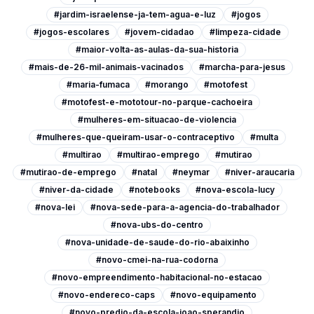
#jardim-israelense-ja-tem-agua-e-luz
#jogos
#jogos-escolares
#jovem-cidadao
#limpeza-cidade
#maior-volta-as-aulas-da-sua-historia
#mais-de-26-mil-animais-vacinados
#marcha-para-jesus
#maria-fumaca
#morango
#motofest
#motofest-e-mototour-no-parque-cachoeira
#mulheres-em-situacao-de-violencia
#mulheres-que-queiram-usar-o-contraceptivo
#multa
#multirao
#multirao-emprego
#mutirao
#mutirao-de-emprego
#natal
#neymar
#niver-araucaria
#niver-da-cidade
#notebooks
#nova-escola-lucy
#nova-lei
#nova-sede-para-a-agencia-do-trabalhador
#nova-ubs-do-centro
#nova-unidade-de-saude-do-rio-abaixinho
#novo-cmei-na-rua-codorna
#novo-empreendimento-habitacional-no-estacao
#novo-endereco-caps
#novo-equipamento
#novo-predio-da-escola-joao-sperandio