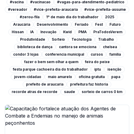
#vacina
#vacinacao
#vagas-para-atendimento-pediatrico
#vereador
#vice-prefeita-araucaria
#vice-prefeita-assume
#zerou-fila
1º de maio dia do trabalhador
2025
Araucária
Desenvolvimento
Feriado
Fest
Futuro
Hissan
IA
Inovação
Kwid
PMA
PraTodosVerem
Produtividade
Sorteio
Tecnologia
Trabalho
biblioteca de dança
cantora se emociona
chelsea
condor 3 lojas
conferencia municipal
cursos
familia
fazer o bem sem olhar a quem
feira do peixe
festa parque cachoeira dia do trabalhador
iptu
isenção
jovem-cidadao
maio amarelo
oficina gratuita
papa
prefeito de araucaria
prefeitura faz historia
recorde atras de recorde
saude
sorteio de carros 0 km