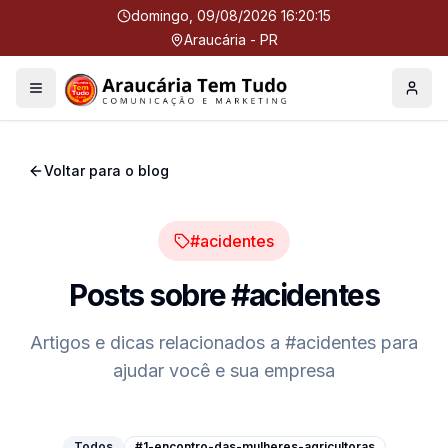
domingo, 09/08/2026 16:20:16
Araucária - PR
Menu
Perfil
Voltar para o blog
#acidentes
Posts sobre
#acidentes
Artigos e dicas relacionados a
#acidentes
para
ajudar você e sua empresa
Todos
#1-encontro-das-mulheres-agricultoras