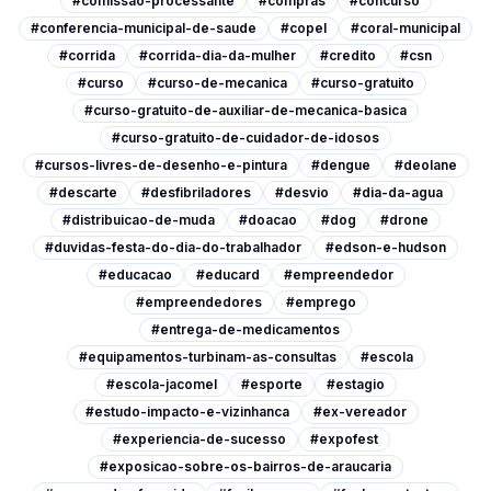
#comissao-processante
#compras
#concurso
#conferencia-municipal-de-saude
#copel
#coral-municipal
#corrida
#corrida-dia-da-mulher
#credito
#csn
#curso
#curso-de-mecanica
#curso-gratuito
#curso-gratuito-de-auxiliar-de-mecanica-basica
#curso-gratuito-de-cuidador-de-idosos
#cursos-livres-de-desenho-e-pintura
#dengue
#deolane
#descarte
#desfibriladores
#desvio
#dia-da-agua
#distribuicao-de-muda
#doacao
#dog
#drone
#duvidas-festa-do-dia-do-trabalhador
#edson-e-hudson
#educacao
#educard
#empreendedor
#empreendedores
#emprego
#entrega-de-medicamentos
#equipamentos-turbinam-as-consultas
#escola
#escola-jacomel
#esporte
#estagio
#estudo-impacto-e-vizinhanca
#ex-vereador
#experiencia-de-sucesso
#expofest
#exposicao-sobre-os-bairros-de-araucaria