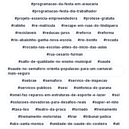
#programacao-da-festa-em-araucaria
#programacao-festa-dia-trabalhador
#projeto-essencia-empreendedora
#protese-gratuita
#ratinho
#re-matricula
#recape-em-ruas-do-tindiquera
#reciclaveis
#reducao-juros
#reforco
#reforma
#rio-abaixinho-ganha-nova-escola
#rio-bonito
#rocada
#rocada-nas-escolas-antes-do-inicio-das-aulas
#rua-cesario-furman
#salto-de-qualidade-no-ensino-municipal
#saude
#saude-no-semaforo-orienta-populacao-para-um-carnaval-
mais-seguro
#sebrae
#semaforo
#servico-de-inspecao
#servicos-publicos
#sesi
#sinfonica-do-parana
#smel-faz-reparos-em-estruturas-de-esporte-e-lazer
#sol
#solucoes-inovadoras-para-desafios-reais
#super-el-nino
#taxa-lixo
#teatro-da-praca
#tornado
#treinamento
#treinamento-motoristas
#triar
#tribunal-justica
#ubs-santa-monica
#unidade-de-saude-do-costeira
#uti