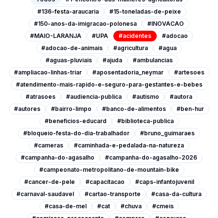
#136-festa-araucaria
#15-toneladas-de-peixe
#150-anos-da-imigracao-polonesa
#INOVACAO
#MAIO-LARANJA
#UPA
#acidentes
#adocao
#adocao-de-animais
#agricultura
#agua
#aguas-pluviais
#ajuda
#ambulancias
#ampliacao-linhas-triar
#aposentadoria_neymar
#artesoes
#atendimento-mais-rapido-e-seguro-para-gestantes-e-bebes
#atrasoes
#audiencia-publica
#autismo
#autora
#autores
#bairro-limpo
#banco-de-alimentos
#ben-hur
#beneficios-educard
#biblioteca-publica
#bloqueio-festa-do-dia-trabalhador
#bruno_guimaraes
#cameras
#caminhada-e-pedalada-na-natureza
#campanha-do-agasalho
#campanha-do-agasalho-2026
#campeonato-metropolitano-de-mountain-bike
#cancer-de-pele
#capacitacao
#caps-infantojuvenil
#carnaval-saudavel
#cartao-transporte
#casa-da-cultura
#casa-de-mel
#cat
#chuva
#cmeis