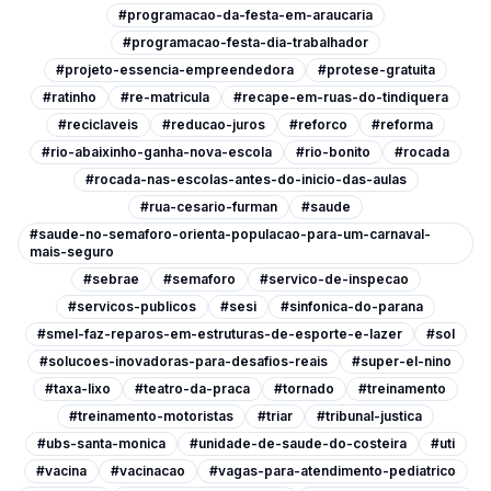
#programacao-da-festa-em-araucaria
#programacao-festa-dia-trabalhador
#projeto-essencia-empreendedora
#protese-gratuita
#ratinho
#re-matricula
#recape-em-ruas-do-tindiquera
#reciclaveis
#reducao-juros
#reforco
#reforma
#rio-abaixinho-ganha-nova-escola
#rio-bonito
#rocada
#rocada-nas-escolas-antes-do-inicio-das-aulas
#rua-cesario-furman
#saude
#saude-no-semaforo-orienta-populacao-para-um-carnaval-
mais-seguro
#sebrae
#semaforo
#servico-de-inspecao
#servicos-publicos
#sesi
#sinfonica-do-parana
#smel-faz-reparos-em-estruturas-de-esporte-e-lazer
#sol
#solucoes-inovadoras-para-desafios-reais
#super-el-nino
#taxa-lixo
#teatro-da-praca
#tornado
#treinamento
#treinamento-motoristas
#triar
#tribunal-justica
#ubs-santa-monica
#unidade-de-saude-do-costeira
#uti
#vacina
#vacinacao
#vagas-para-atendimento-pediatrico