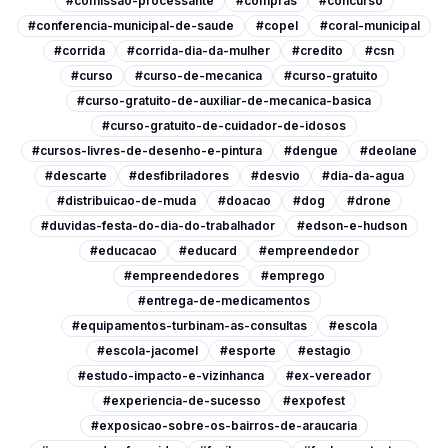
#comissao-processante
#compras
#concurso
#conferencia-municipal-de-saude
#copel
#coral-municipal
#corrida
#corrida-dia-da-mulher
#credito
#csn
#curso
#curso-de-mecanica
#curso-gratuito
#curso-gratuito-de-auxiliar-de-mecanica-basica
#curso-gratuito-de-cuidador-de-idosos
#cursos-livres-de-desenho-e-pintura
#dengue
#deolane
#descarte
#desfibriladores
#desvio
#dia-da-agua
#distribuicao-de-muda
#doacao
#dog
#drone
#duvidas-festa-do-dia-do-trabalhador
#edson-e-hudson
#educacao
#educard
#empreendedor
#empreendedores
#emprego
#entrega-de-medicamentos
#equipamentos-turbinam-as-consultas
#escola
#escola-jacomel
#esporte
#estagio
#estudo-impacto-e-vizinhanca
#ex-vereador
#experiencia-de-sucesso
#expofest
#exposicao-sobre-os-bairros-de-araucaria