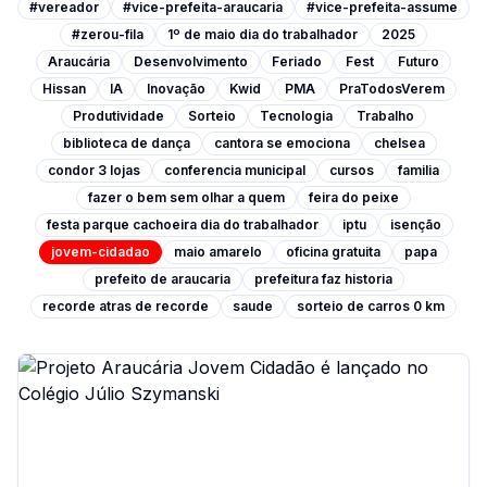
#vereador
#vice-prefeita-araucaria
#vice-prefeita-assume
#zerou-fila
1º de maio dia do trabalhador
2025
Araucária
Desenvolvimento
Feriado
Fest
Futuro
Hissan
IA
Inovação
Kwid
PMA
PraTodosVerem
Produtividade
Sorteio
Tecnologia
Trabalho
biblioteca de dança
cantora se emociona
chelsea
condor 3 lojas
conferencia municipal
cursos
familia
fazer o bem sem olhar a quem
feira do peixe
festa parque cachoeira dia do trabalhador
iptu
isenção
jovem-cidadao
maio amarelo
oficina gratuita
papa
prefeito de araucaria
prefeitura faz historia
recorde atras de recorde
saude
sorteio de carros 0 km