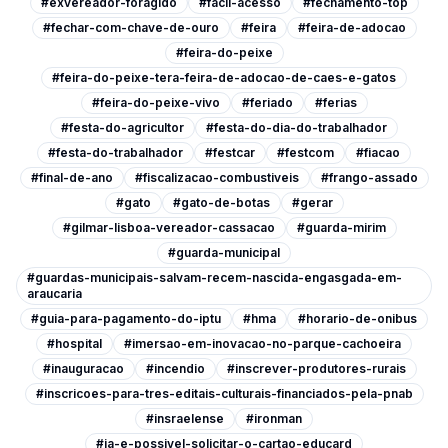
#exvereador-foragido
#facil-acesso
#fechamento-top
#fechar-com-chave-de-ouro
#feira
#feira-de-adocao
#feira-do-peixe
#feira-do-peixe-tera-feira-de-adocao-de-caes-e-gatos
#feira-do-peixe-vivo
#feriado
#ferias
#festa-do-agricultor
#festa-do-dia-do-trabalhador
#festa-do-trabalhador
#festcar
#festcom
#fiacao
#final-de-ano
#fiscalizacao-combustiveis
#frango-assado
#gato
#gato-de-botas
#gerar
#gilmar-lisboa-vereador-cassacao
#guarda-mirim
#guarda-municipal
#guardas-municipais-salvam-recem-nascida-engasgada-em-
araucaria
#guia-para-pagamento-do-iptu
#hma
#horario-de-onibus
#hospital
#imersao-em-inovacao-no-parque-cachoeira
#inauguracao
#incendio
#inscrever-produtores-rurais
#inscricoes-para-tres-editais-culturais-financiados-pela-pnab
#insraelense
#ironman
#ja-e-possivel-solicitar-o-cartao-educard