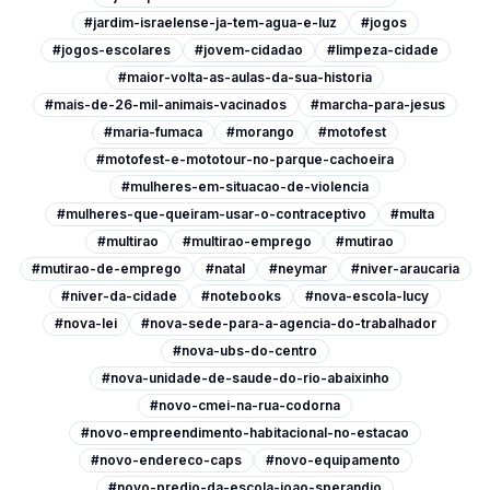
#jardim-israelense-ja-tem-agua-e-luz
#jogos
#jogos-escolares
#jovem-cidadao
#limpeza-cidade
#maior-volta-as-aulas-da-sua-historia
#mais-de-26-mil-animais-vacinados
#marcha-para-jesus
#maria-fumaca
#morango
#motofest
#motofest-e-mototour-no-parque-cachoeira
#mulheres-em-situacao-de-violencia
#mulheres-que-queiram-usar-o-contraceptivo
#multa
#multirao
#multirao-emprego
#mutirao
#mutirao-de-emprego
#natal
#neymar
#niver-araucaria
#niver-da-cidade
#notebooks
#nova-escola-lucy
#nova-lei
#nova-sede-para-a-agencia-do-trabalhador
#nova-ubs-do-centro
#nova-unidade-de-saude-do-rio-abaixinho
#novo-cmei-na-rua-codorna
#novo-empreendimento-habitacional-no-estacao
#novo-endereco-caps
#novo-equipamento
#novo-predio-da-escola-joao-sperandio