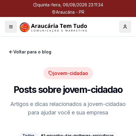
quinta-feira, 06/08/2026 23:11:35
Araucária - PR
Menu
Perfil
Voltar para o blog
jovem-cidadao
Posts sobre
jovem-cidadao
Artigos e dicas relacionados a
jovem-cidadao
para ajudar você e sua empresa
Todos
#1-encontro-das-mulheres-agricultoras