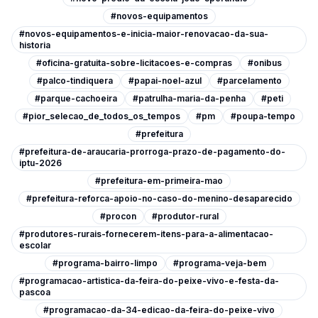
#novos-equipamentos
#novos-equipamentos-e-inicia-maior-renovacao-da-sua-
historia
#oficina-gratuita-sobre-licitacoes-e-compras
#onibus
#palco-tindiquera
#papai-noel-azul
#parcelamento
#parque-cachoeira
#patrulha-maria-da-penha
#peti
#pior_selecao_de_todos_os_tempos
#pm
#poupa-tempo
#prefeitura
#prefeitura-de-araucaria-prorroga-prazo-de-pagamento-do-
iptu-2026
#prefeitura-em-primeira-mao
#prefeitura-reforca-apoio-no-caso-do-menino-desaparecido
#procon
#produtor-rural
#produtores-rurais-fornecerem-itens-para-a-alimentacao-
escolar
#programa-bairro-limpo
#programa-veja-bem
#programacao-artistica-da-feira-do-peixe-vivo-e-festa-da-
pascoa
#programacao-da-34-edicao-da-feira-do-peixe-vivo