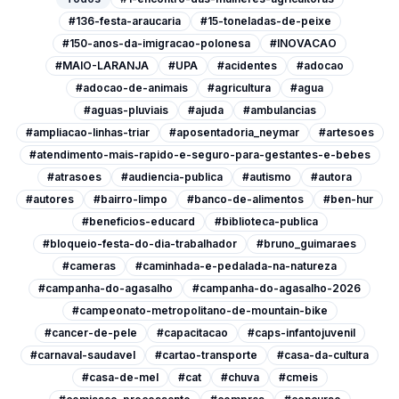
#136-festa-araucaria
#15-toneladas-de-peixe
#150-anos-da-imigracao-polonesa
#INOVACAO
#MAIO-LARANJA
#UPA
#acidentes
#adocao
#adocao-de-animais
#agricultura
#agua
#aguas-pluviais
#ajuda
#ambulancias
#ampliacao-linhas-triar
#aposentadoria_neymar
#artesoes
#atendimento-mais-rapido-e-seguro-para-gestantes-e-bebes
#atrasoes
#audiencia-publica
#autismo
#autora
#autores
#bairro-limpo
#banco-de-alimentos
#ben-hur
#beneficios-educard
#biblioteca-publica
#bloqueio-festa-do-dia-trabalhador
#bruno_guimaraes
#cameras
#caminhada-e-pedalada-na-natureza
#campanha-do-agasalho
#campanha-do-agasalho-2026
#campeonato-metropolitano-de-mountain-bike
#cancer-de-pele
#capacitacao
#caps-infantojuvenil
#carnaval-saudavel
#cartao-transporte
#casa-da-cultura
#casa-de-mel
#cat
#chuva
#cmeis