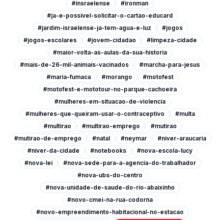
#insraelense
#ironman
#ja-e-possivel-solicitar-o-cartao-educard
#jardim-israelense-ja-tem-agua-e-luz
#jogos
#jogos-escolares
#jovem-cidadao
#limpeza-cidade
#maior-volta-as-aulas-da-sua-historia
#mais-de-26-mil-animais-vacinados
#marcha-para-jesus
#maria-fumaca
#morango
#motofest
#motofest-e-mototour-no-parque-cachoeira
#mulheres-em-situacao-de-violencia
#mulheres-que-queiram-usar-o-contraceptivo
#multa
#multirao
#multirao-emprego
#mutirao
#mutirao-de-emprego
#natal
#neymar
#niver-araucaria
#niver-da-cidade
#notebooks
#nova-escola-lucy
#nova-lei
#nova-sede-para-a-agencia-do-trabalhador
#nova-ubs-do-centro
#nova-unidade-de-saude-do-rio-abaixinho
#novo-cmei-na-rua-codorna
#novo-empreendimento-habitacional-no-estacao