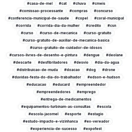
#casa-de-mel
#cat
#chuva
#cmeis
#comissao-processante
#compras
#concurso
#conferencia-municipal-de-saude
#copel
#coral-municipal
#corrida
#corrida-dia-da-mulher
#credito
#csn
#curso
#curso-de-mecanica
#curso-gratuito
#curso-gratuito-de-auxiliar-de-mecanica-basica
#curso-gratuito-de-cuidador-de-idosos
#cursos-livres-de-desenho-e-pintura
#dengue
#deolane
#descarte
#desfibriladores
#desvio
#dia-da-agua
#distribuicao-de-muda
#doacao
#dog
#drone
#duvidas-festa-do-dia-do-trabalhador
#edson-e-hudson
#educacao
#educard
#empreendedor
#empreendedores
#emprego
#entrega-de-medicamentos
#equipamentos-turbinam-as-consultas
#escola
#escola-jacomel
#esporte
#estagio
#estudo-impacto-e-vizinhanca
#ex-vereador
#experiencia-de-sucesso
#expofest