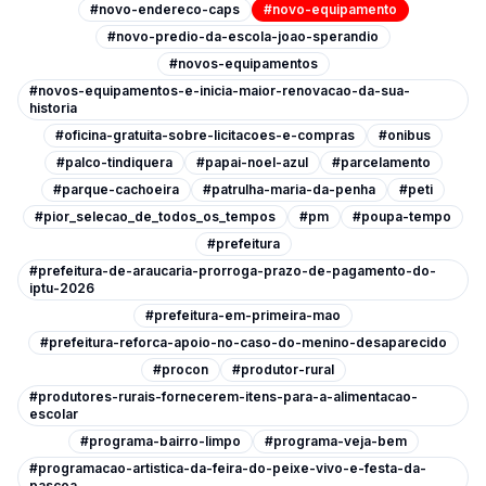
#novo-endereco-caps
#novo-equipamento
#novo-predio-da-escola-joao-sperandio
#novos-equipamentos
#novos-equipamentos-e-inicia-maior-renovacao-da-sua-
historia
#oficina-gratuita-sobre-licitacoes-e-compras
#onibus
#palco-tindiquera
#papai-noel-azul
#parcelamento
#parque-cachoeira
#patrulha-maria-da-penha
#peti
#pior_selecao_de_todos_os_tempos
#pm
#poupa-tempo
#prefeitura
#prefeitura-de-araucaria-prorroga-prazo-de-pagamento-do-
iptu-2026
#prefeitura-em-primeira-mao
#prefeitura-reforca-apoio-no-caso-do-menino-desaparecido
#procon
#produtor-rural
#produtores-rurais-fornecerem-itens-para-a-alimentacao-
escolar
#programa-bairro-limpo
#programa-veja-bem
#programacao-artistica-da-feira-do-peixe-vivo-e-festa-da-
pascoa