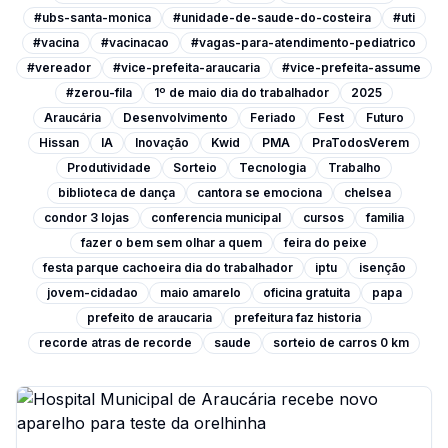
#ubs-santa-monica
#unidade-de-saude-do-costeira
#uti
#vacina
#vacinacao
#vagas-para-atendimento-pediatrico
#vereador
#vice-prefeita-araucaria
#vice-prefeita-assume
#zerou-fila
1º de maio dia do trabalhador
2025
Araucária
Desenvolvimento
Feriado
Fest
Futuro
Hissan
IA
Inovação
Kwid
PMA
PraTodosVerem
Produtividade
Sorteio
Tecnologia
Trabalho
biblioteca de dança
cantora se emociona
chelsea
condor 3 lojas
conferencia municipal
cursos
familia
fazer o bem sem olhar a quem
feira do peixe
festa parque cachoeira dia do trabalhador
iptu
isenção
jovem-cidadao
maio amarelo
oficina gratuita
papa
prefeito de araucaria
prefeitura faz historia
recorde atras de recorde
saude
sorteio de carros 0 km