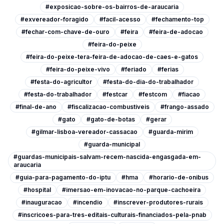
#exposicao-sobre-os-bairros-de-araucaria
#exvereador-foragido
#facil-acesso
#fechamento-top
#fechar-com-chave-de-ouro
#feira
#feira-de-adocao
#feira-do-peixe
#feira-do-peixe-tera-feira-de-adocao-de-caes-e-gatos
#feira-do-peixe-vivo
#feriado
#ferias
#festa-do-agricultor
#festa-do-dia-do-trabalhador
#festa-do-trabalhador
#festcar
#festcom
#fiacao
#final-de-ano
#fiscalizacao-combustiveis
#frango-assado
#gato
#gato-de-botas
#gerar
#gilmar-lisboa-vereador-cassacao
#guarda-mirim
#guarda-municipal
#guardas-municipais-salvam-recem-nascida-engasgada-em-
araucaria
#guia-para-pagamento-do-iptu
#hma
#horario-de-onibus
#hospital
#imersao-em-inovacao-no-parque-cachoeira
#inauguracao
#incendio
#inscrever-produtores-rurais
#inscricoes-para-tres-editais-culturais-financiados-pela-pnab