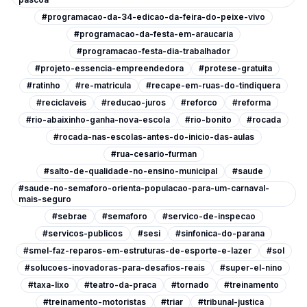
#programacao-da-34-edicao-da-feira-do-peixe-vivo
#programacao-da-festa-em-araucaria
#programacao-festa-dia-trabalhador
#projeto-essencia-empreendedora
#protese-gratuita
#ratinho
#re-matricula
#recape-em-ruas-do-tindiquera
#reciclaveis
#reducao-juros
#reforco
#reforma
#rio-abaixinho-ganha-nova-escola
#rio-bonito
#rocada
#rocada-nas-escolas-antes-do-inicio-das-aulas
#rua-cesario-furman
#salto-de-qualidade-no-ensino-municipal
#saude
#saude-no-semaforo-orienta-populacao-para-um-carnaval-
mais-seguro
#sebrae
#semaforo
#servico-de-inspecao
#servicos-publicos
#sesi
#sinfonica-do-parana
#smel-faz-reparos-em-estruturas-de-esporte-e-lazer
#sol
#solucoes-inovadoras-para-desafios-reais
#super-el-nino
#taxa-lixo
#teatro-da-praca
#tornado
#treinamento
#treinamento-motoristas
#triar
#tribunal-justica