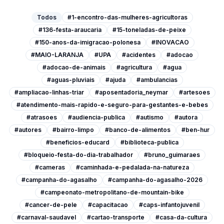
Todos
#1-encontro-das-mulheres-agricultoras
#136-festa-araucaria
#15-toneladas-de-peixe
#150-anos-da-imigracao-polonesa
#INOVACAO
#MAIO-LARANJA
#UPA
#acidentes
#adocao
#adocao-de-animais
#agricultura
#agua
#aguas-pluviais
#ajuda
#ambulancias
#ampliacao-linhas-triar
#aposentadoria_neymar
#artesoes
#atendimento-mais-rapido-e-seguro-para-gestantes-e-bebes
#atrasoes
#audiencia-publica
#autismo
#autora
#autores
#bairro-limpo
#banco-de-alimentos
#ben-hur
#beneficios-educard
#biblioteca-publica
#bloqueio-festa-do-dia-trabalhador
#bruno_guimaraes
#cameras
#caminhada-e-pedalada-na-natureza
#campanha-do-agasalho
#campanha-do-agasalho-2026
#campeonato-metropolitano-de-mountain-bike
#cancer-de-pele
#capacitacao
#caps-infantojuvenil
#carnaval-saudavel
#cartao-transporte
#casa-da-cultura