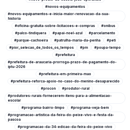
#novos-equipamentos
#novos-equipamentos-e-inicia-maior-renovacao-da-sua-
historia
#oficina-gratuita-sobre-licitacoes-e-compras
#onibus
#palco-tindiquera
#papai-noel-azul
#parcelamento
#parque-cachoeira
#patrulha-maria-da-penha
#peti
#pior_selecao_de_todos_os_tempos
#pm
#poupa-tempo
#prefeitura
#prefeitura-de-araucaria-prorroga-prazo-de-pagamento-do-
iptu-2026
#prefeitura-em-primeira-mao
#prefeitura-reforca-apoio-no-caso-do-menino-desaparecido
#procon
#produtor-rural
#produtores-rurais-fornecerem-itens-para-a-alimentacao-
escolar
#programa-bairro-limpo
#programa-veja-bem
#programacao-artistica-da-feira-do-peixe-vivo-e-festa-da-
pascoa
#programacao-da-34-edicao-da-feira-do-peixe-vivo