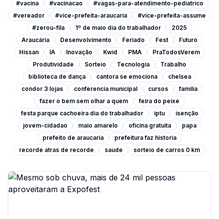
#vacina
#vacinacao
#vagas-para-atendimento-pediatrico
#vereador
#vice-prefeita-araucaria
#vice-prefeita-assume
#zerou-fila
1º de maio dia do trabalhador
2025
Araucária
Desenvolvimento
Feriado
Fest
Futuro
Hissan
IA
Inovação
Kwid
PMA
PraTodosVerem
Produtividade
Sorteio
Tecnologia
Trabalho
biblioteca de dança
cantora se emociona
chelsea
condor 3 lojas
conferencia municipal
cursos
familia
fazer o bem sem olhar a quem
feira do peixe
festa parque cachoeira dia do trabalhador
iptu
isenção
jovem-cidadao
maio amarelo
oficina gratuita
papa
prefeito de araucaria
prefeitura faz historia
recorde atras de recorde
saude
sorteio de carros 0 km