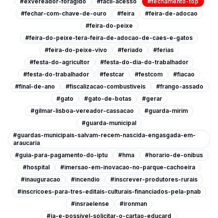
#exvereador-foragido
#facil-acesso
#fechamento-top
#fechar-com-chave-de-ouro
#feira
#feira-de-adocao
#feira-do-peixe
#feira-do-peixe-tera-feira-de-adocao-de-caes-e-gatos
#feira-do-peixe-vivo
#feriado
#ferias
#festa-do-agricultor
#festa-do-dia-do-trabalhador
#festa-do-trabalhador
#festcar
#festcom
#fiacao
#final-de-ano
#fiscalizacao-combustiveis
#frango-assado
#gato
#gato-de-botas
#gerar
#gilmar-lisboa-vereador-cassacao
#guarda-mirim
#guarda-municipal
#guardas-municipais-salvam-recem-nascida-engasgada-em-
araucaria
#guia-para-pagamento-do-iptu
#hma
#horario-de-onibus
#hospital
#imersao-em-inovacao-no-parque-cachoeira
#inauguracao
#incendio
#inscrever-produtores-rurais
#inscricoes-para-tres-editais-culturais-financiados-pela-pnab
#insraelense
#ironman
#ja-e-possivel-solicitar-o-cartao-educard