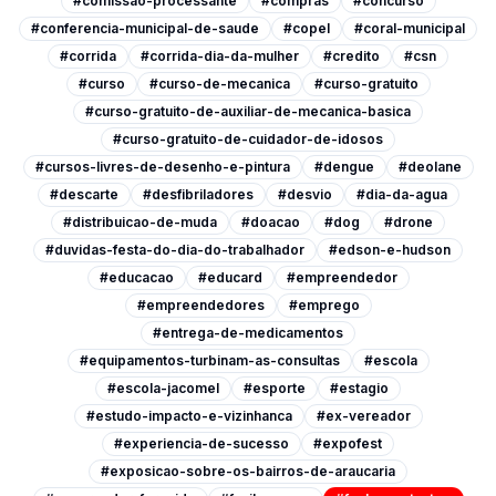
#comissao-processante
#compras
#concurso
#conferencia-municipal-de-saude
#copel
#coral-municipal
#corrida
#corrida-dia-da-mulher
#credito
#csn
#curso
#curso-de-mecanica
#curso-gratuito
#curso-gratuito-de-auxiliar-de-mecanica-basica
#curso-gratuito-de-cuidador-de-idosos
#cursos-livres-de-desenho-e-pintura
#dengue
#deolane
#descarte
#desfibriladores
#desvio
#dia-da-agua
#distribuicao-de-muda
#doacao
#dog
#drone
#duvidas-festa-do-dia-do-trabalhador
#edson-e-hudson
#educacao
#educard
#empreendedor
#empreendedores
#emprego
#entrega-de-medicamentos
#equipamentos-turbinam-as-consultas
#escola
#escola-jacomel
#esporte
#estagio
#estudo-impacto-e-vizinhanca
#ex-vereador
#experiencia-de-sucesso
#expofest
#exposicao-sobre-os-bairros-de-araucaria