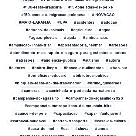
#136-festa-araucaria
#15-toneladas-de-peixe
#150-anos-da-imigracao-polonesa
#INOVACAO
#MAIO-LARANJA
#UPA
#acidentes
#adocao
#adocao-de-animais
#agricultura
#agua
#aguas-pluviais
#ajuda
#ambulancias
#ampliacao-linhas-triar
#aposentadoria_neymar
#artesoes
#atendimento-mais-rapido-e-seguro-para-gestantes-e-bebes
#atrasoes
#audiencia-publica
#autismo
#autora
#autores
#bairro-limpo
#banco-de-alimentos
#ben-hur
#beneficios-educard
#biblioteca-publica
#bloqueio-festa-do-dia-trabalhador
#bruno_guimaraes
#cameras
#caminhada-e-pedalada-na-natureza
#campanha-do-agasalho
#campanha-do-agasalho-2026
#campeonato-metropolitano-de-mountain-bike
#cancer-de-pele
#capacitacao
#caps-infantojuvenil
#carnaval-saudavel
#cartao-transporte
#casa-da-cultura
#casa-de-mel
#cat
#chuva
#cmeis