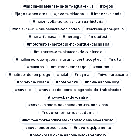
#jardim-israelense-ja-tem-agua-e-luz
#jogos
#jogos-escolares
#jovem-cidadao
#limpeza-cidade
#maior-volta-as-aulas-da-sua-historia
#mais-de-26-mil-animais-vacinados
#marcha-para-jesus
#maria-fumaca
#morango
#motofest
#motofest-e-mototour-no-parque-cachoeira
#mulheres-em-situacao-de-violencia
#mulheres-que-queiram-usar-o-contraceptivo
#multa
#multirao
#multirao-emprego
#mutirao
#mutirao-de-emprego
#natal
#neymar
#niver-araucaria
#niver-da-cidade
#notebooks
#nova-escola-lucy
#nova-lei
#nova-sede-para-a-agencia-do-trabalhador
#nova-ubs-do-centro
#nova-unidade-de-saude-do-rio-abaixinho
#novo-cmei-na-rua-codorna
#novo-empreendimento-habitacional-no-estacao
#novo-endereco-caps
#novo-equipamento
#novo-predio-da-escola-joao-sperandio