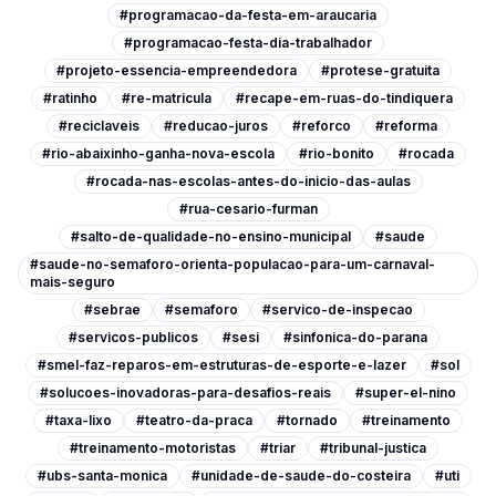
#programacao-da-festa-em-araucaria
#programacao-festa-dia-trabalhador
#projeto-essencia-empreendedora
#protese-gratuita
#ratinho
#re-matricula
#recape-em-ruas-do-tindiquera
#reciclaveis
#reducao-juros
#reforco
#reforma
#rio-abaixinho-ganha-nova-escola
#rio-bonito
#rocada
#rocada-nas-escolas-antes-do-inicio-das-aulas
#rua-cesario-furman
#salto-de-qualidade-no-ensino-municipal
#saude
#saude-no-semaforo-orienta-populacao-para-um-carnaval-
mais-seguro
#sebrae
#semaforo
#servico-de-inspecao
#servicos-publicos
#sesi
#sinfonica-do-parana
#smel-faz-reparos-em-estruturas-de-esporte-e-lazer
#sol
#solucoes-inovadoras-para-desafios-reais
#super-el-nino
#taxa-lixo
#teatro-da-praca
#tornado
#treinamento
#treinamento-motoristas
#triar
#tribunal-justica
#ubs-santa-monica
#unidade-de-saude-do-costeira
#uti