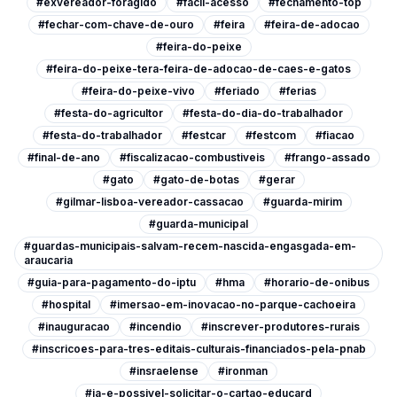
#exvereador-foragido
#facil-acesso
#fechamento-top
#fechar-com-chave-de-ouro
#feira
#feira-de-adocao
#feira-do-peixe
#feira-do-peixe-tera-feira-de-adocao-de-caes-e-gatos
#feira-do-peixe-vivo
#feriado
#ferias
#festa-do-agricultor
#festa-do-dia-do-trabalhador
#festa-do-trabalhador
#festcar
#festcom
#fiacao
#final-de-ano
#fiscalizacao-combustiveis
#frango-assado
#gato
#gato-de-botas
#gerar
#gilmar-lisboa-vereador-cassacao
#guarda-mirim
#guarda-municipal
#guardas-municipais-salvam-recem-nascida-engasgada-em-
araucaria
#guia-para-pagamento-do-iptu
#hma
#horario-de-onibus
#hospital
#imersao-em-inovacao-no-parque-cachoeira
#inauguracao
#incendio
#inscrever-produtores-rurais
#inscricoes-para-tres-editais-culturais-financiados-pela-pnab
#insraelense
#ironman
#ja-e-possivel-solicitar-o-cartao-educard