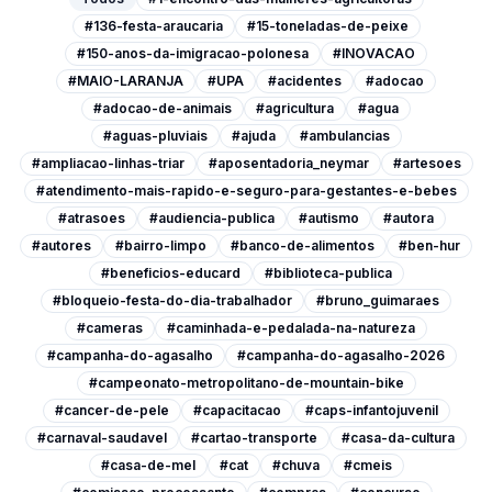
#136-festa-araucaria
#15-toneladas-de-peixe
#150-anos-da-imigracao-polonesa
#INOVACAO
#MAIO-LARANJA
#UPA
#acidentes
#adocao
#adocao-de-animais
#agricultura
#agua
#aguas-pluviais
#ajuda
#ambulancias
#ampliacao-linhas-triar
#aposentadoria_neymar
#artesoes
#atendimento-mais-rapido-e-seguro-para-gestantes-e-bebes
#atrasoes
#audiencia-publica
#autismo
#autora
#autores
#bairro-limpo
#banco-de-alimentos
#ben-hur
#beneficios-educard
#biblioteca-publica
#bloqueio-festa-do-dia-trabalhador
#bruno_guimaraes
#cameras
#caminhada-e-pedalada-na-natureza
#campanha-do-agasalho
#campanha-do-agasalho-2026
#campeonato-metropolitano-de-mountain-bike
#cancer-de-pele
#capacitacao
#caps-infantojuvenil
#carnaval-saudavel
#cartao-transporte
#casa-da-cultura
#casa-de-mel
#cat
#chuva
#cmeis