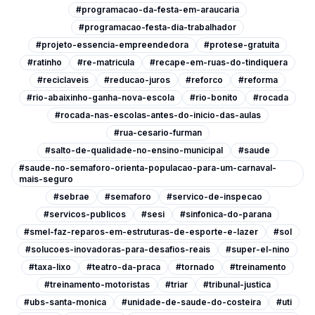
#programacao-da-festa-em-araucaria
#programacao-festa-dia-trabalhador
#projeto-essencia-empreendedora
#protese-gratuita
#ratinho
#re-matricula
#recape-em-ruas-do-tindiquera
#reciclaveis
#reducao-juros
#reforco
#reforma
#rio-abaixinho-ganha-nova-escola
#rio-bonito
#rocada
#rocada-nas-escolas-antes-do-inicio-das-aulas
#rua-cesario-furman
#salto-de-qualidade-no-ensino-municipal
#saude
#saude-no-semaforo-orienta-populacao-para-um-carnaval-
mais-seguro
#sebrae
#semaforo
#servico-de-inspecao
#servicos-publicos
#sesi
#sinfonica-do-parana
#smel-faz-reparos-em-estruturas-de-esporte-e-lazer
#sol
#solucoes-inovadoras-para-desafios-reais
#super-el-nino
#taxa-lixo
#teatro-da-praca
#tornado
#treinamento
#treinamento-motoristas
#triar
#tribunal-justica
#ubs-santa-monica
#unidade-de-saude-do-costeira
#uti