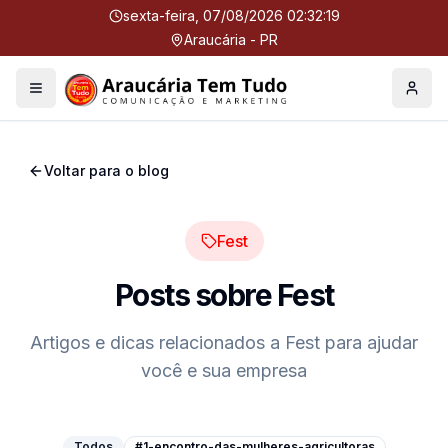
sexta-feira, 07/08/2026 02:32:20
Araucária - PR
Menu
Perfil
Voltar para o blog
Fest
Posts sobre
Fest
Artigos e dicas relacionados a
Fest
para ajudar
você e sua empresa
Todos
#1-encontro-das-mulheres-agricultoras