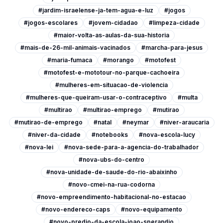
#jardim-israelense-ja-tem-agua-e-luz
#jogos
#jogos-escolares
#jovem-cidadao
#limpeza-cidade
#maior-volta-as-aulas-da-sua-historia
#mais-de-26-mil-animais-vacinados
#marcha-para-jesus
#maria-fumaca
#morango
#motofest
#motofest-e-mototour-no-parque-cachoeira
#mulheres-em-situacao-de-violencia
#mulheres-que-queiram-usar-o-contraceptivo
#multa
#multirao
#multirao-emprego
#mutirao
#mutirao-de-emprego
#natal
#neymar
#niver-araucaria
#niver-da-cidade
#notebooks
#nova-escola-lucy
#nova-lei
#nova-sede-para-a-agencia-do-trabalhador
#nova-ubs-do-centro
#nova-unidade-de-saude-do-rio-abaixinho
#novo-cmei-na-rua-codorna
#novo-empreendimento-habitacional-no-estacao
#novo-endereco-caps
#novo-equipamento
#novo-predio-da-escola-joao-sperandio