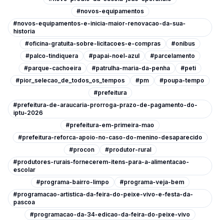
#novos-equipamentos
#novos-equipamentos-e-inicia-maior-renovacao-da-sua-
historia
#oficina-gratuita-sobre-licitacoes-e-compras
#onibus
#palco-tindiquera
#papai-noel-azul
#parcelamento
#parque-cachoeira
#patrulha-maria-da-penha
#peti
#pior_selecao_de_todos_os_tempos
#pm
#poupa-tempo
#prefeitura
#prefeitura-de-araucaria-prorroga-prazo-de-pagamento-do-
iptu-2026
#prefeitura-em-primeira-mao
#prefeitura-reforca-apoio-no-caso-do-menino-desaparecido
#procon
#produtor-rural
#produtores-rurais-fornecerem-itens-para-a-alimentacao-
escolar
#programa-bairro-limpo
#programa-veja-bem
#programacao-artistica-da-feira-do-peixe-vivo-e-festa-da-
pascoa
#programacao-da-34-edicao-da-feira-do-peixe-vivo