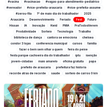
#vacina
#vacinacao
#vagas-para-atendimento-pediatrico
#vereador
#vice-prefeita-araucaria
#vice-prefeita-assume
#zerou-fila
1º de maio dia do trabalhador
2025
Araucária
Desenvolvimento
Feriado
Fest
Futuro
Hissan
IA
Inovação
Kwid
PMA
PraTodosVerem
Produtividade
Sorteio
Tecnologia
Trabalho
biblioteca de dança
cantora se emociona
chelsea
condor 3 lojas
conferencia municipal
cursos
familia
fazer o bem sem olhar a quem
feira do peixe
festa parque cachoeira dia do trabalhador
iptu
isenção
jovem-cidadao
maio amarelo
oficina gratuita
papa
prefeito de araucaria
prefeitura faz historia
recorde atras de recorde
saude
sorteio de carros 0 km