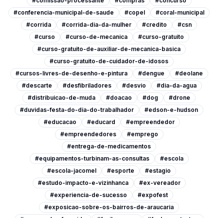
#comissao-processante
#compras
#concurso
#conferencia-municipal-de-saude
#copel
#coral-municipal
#corrida
#corrida-dia-da-mulher
#credito
#csn
#curso
#curso-de-mecanica
#curso-gratuito
#curso-gratuito-de-auxiliar-de-mecanica-basica
#curso-gratuito-de-cuidador-de-idosos
#cursos-livres-de-desenho-e-pintura
#dengue
#deolane
#descarte
#desfibriladores
#desvio
#dia-da-agua
#distribuicao-de-muda
#doacao
#dog
#drone
#duvidas-festa-do-dia-do-trabalhador
#edson-e-hudson
#educacao
#educard
#empreendedor
#empreendedores
#emprego
#entrega-de-medicamentos
#equipamentos-turbinam-as-consultas
#escola
#escola-jacomel
#esporte
#estagio
#estudo-impacto-e-vizinhanca
#ex-vereador
#experiencia-de-sucesso
#expofest
#exposicao-sobre-os-bairros-de-araucaria