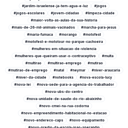
#jardim-israelense-ja-tem-agua-e-luz
#jogos
#jogos-escolares
#jovem-cidadao
#limpeza-cidade
#maior-volta-as-aulas-da-sua-historia
#mais-de-26-mil-animais-vacinados
#marcha-para-jesus
#maria-fumaca
#morango
#motofest
#motofest-e-mototour-no-parque-cachoeira
#mulheres-em-situacao-de-violencia
#mulheres-que-queiram-usar-o-contraceptivo
#multa
#multirao
#multirao-emprego
#mutirao
#mutirao-de-emprego
#natal
#neymar
#niver-araucaria
#niver-da-cidade
#notebooks
#nova-escola-lucy
#nova-lei
#nova-sede-para-a-agencia-do-trabalhador
#nova-ubs-do-centro
#nova-unidade-de-saude-do-rio-abaixinho
#novo-cmei-na-rua-codorna
#novo-empreendimento-habitacional-no-estacao
#novo-endereco-caps
#novo-equipamento
#novo-predio-da-escola-joao-sperandio