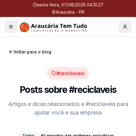
sexta-feira, 07/08/2026 04:10:27
Araucária - PR
Menu
Perfil
Voltar para o blog
#reciclaveis
Posts sobre
#reciclaveis
Artigos e dicas relacionados a
#reciclaveis
para
ajudar você e sua empresa
Todos
#1-encontro-das-mulheres-agricultoras