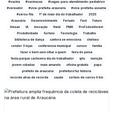
#vacina
#vacinacao
#vagas-para-atendimento-pediatrico
#vereador
#vice-prefeita-araucaria
#vice-prefeita-assume
#zerou-fila
1º de maio dia do trabalhador
2025
Araucária
Desenvolvimento
Feriado
Fest
Futuro
Hissan
IA
Inovação
Kwid
PMA
PraTodosVerem
Produtividade
Sorteio
Tecnologia
Trabalho
biblioteca de dança
cantora se emociona
chelsea
condor 3 lojas
conferencia municipal
cursos
familia
fazer o bem sem olhar a quem
feira do peixe
festa parque cachoeira dia do trabalhador
iptu
isenção
jovem-cidadao
maio amarelo
oficina gratuita
papa
prefeito de araucaria
prefeitura faz historia
recorde atras de recorde
saude
sorteio de carros 0 km