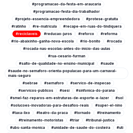
#programacao-da-festa-em-araucaria
#programacao-festa-dia-trabalhador
#projeto-essencia-empreendedora
#protese-gratuita
#ratinho
#re-matricula
#recape-em-ruas-do-tindiquera
#reciclaveis
#reducao-juros
#reforco
#reforma
#rio-abaixinho-ganha-nova-escola
#rio-bonito
#rocada
#rocada-nas-escolas-antes-do-inicio-das-aulas
#rua-cesario-furman
#salto-de-qualidade-no-ensino-municipal
#saude
#saude-no-semaforo-orienta-populacao-para-um-carnaval-
mais-seguro
#sebrae
#semaforo
#servico-de-inspecao
#servicos-publicos
#sesi
#sinfonica-do-parana
#smel-faz-reparos-em-estruturas-de-esporte-e-lazer
#sol
#solucoes-inovadoras-para-desafios-reais
#super-el-nino
#taxa-lixo
#teatro-da-praca
#tornado
#treinamento
#treinamento-motoristas
#triar
#tribunal-justica
#ubs-santa-monica
#unidade-de-saude-do-costeira
#uti