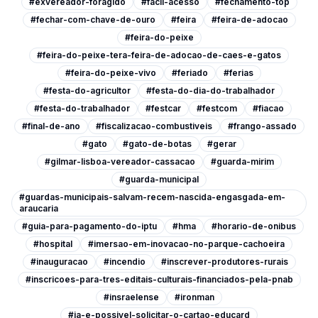
#exvereador-foragido
#facil-acesso
#fechamento-top
#fechar-com-chave-de-ouro
#feira
#feira-de-adocao
#feira-do-peixe
#feira-do-peixe-tera-feira-de-adocao-de-caes-e-gatos
#feira-do-peixe-vivo
#feriado
#ferias
#festa-do-agricultor
#festa-do-dia-do-trabalhador
#festa-do-trabalhador
#festcar
#festcom
#fiacao
#final-de-ano
#fiscalizacao-combustiveis
#frango-assado
#gato
#gato-de-botas
#gerar
#gilmar-lisboa-vereador-cassacao
#guarda-mirim
#guarda-municipal
#guardas-municipais-salvam-recem-nascida-engasgada-em-
araucaria
#guia-para-pagamento-do-iptu
#hma
#horario-de-onibus
#hospital
#imersao-em-inovacao-no-parque-cachoeira
#inauguracao
#incendio
#inscrever-produtores-rurais
#inscricoes-para-tres-editais-culturais-financiados-pela-pnab
#insraelense
#ironman
#ja-e-possivel-solicitar-o-cartao-educard