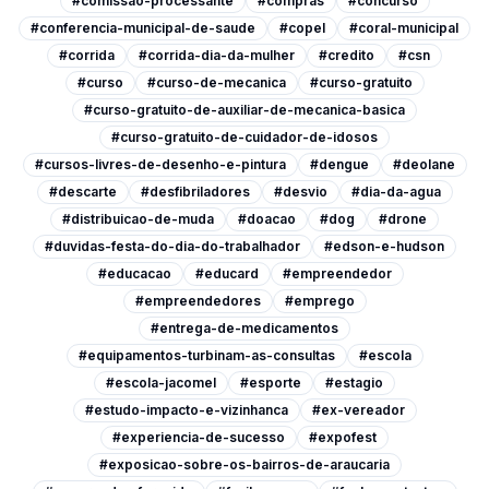
#comissao-processante
#compras
#concurso
#conferencia-municipal-de-saude
#copel
#coral-municipal
#corrida
#corrida-dia-da-mulher
#credito
#csn
#curso
#curso-de-mecanica
#curso-gratuito
#curso-gratuito-de-auxiliar-de-mecanica-basica
#curso-gratuito-de-cuidador-de-idosos
#cursos-livres-de-desenho-e-pintura
#dengue
#deolane
#descarte
#desfibriladores
#desvio
#dia-da-agua
#distribuicao-de-muda
#doacao
#dog
#drone
#duvidas-festa-do-dia-do-trabalhador
#edson-e-hudson
#educacao
#educard
#empreendedor
#empreendedores
#emprego
#entrega-de-medicamentos
#equipamentos-turbinam-as-consultas
#escola
#escola-jacomel
#esporte
#estagio
#estudo-impacto-e-vizinhanca
#ex-vereador
#experiencia-de-sucesso
#expofest
#exposicao-sobre-os-bairros-de-araucaria