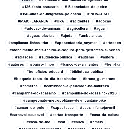
#136-festa-araucaria
#15-toneladas-de-peixe
#150-anos-da-imigracao-polonesa
#INOVACAO
#MAIO-LARANJA
#UPA
#acidentes
#adocao
#adocao-de-animais
#agricultura
#agua
#aguas-pluviais
#ajuda
#ambulancias
#ampliacao-linhas-triar
#aposentadoria_neymar
#artesoes
#atendimento-mais-rapido-e-seguro-para-gestantes-e-bebes
#atrasoes
#audiencia-publica
#autismo
#autora
#autores
#bairro-limpo
#banco-de-alimentos
#ben-hur
#beneficios-educard
#biblioteca-publica
#bloqueio-festa-do-dia-trabalhador
#bruno_guimaraes
#cameras
#caminhada-e-pedalada-na-natureza
#campanha-do-agasalho
#campanha-do-agasalho-2026
#campeonato-metropolitano-de-mountain-bike
#cancer-de-pele
#capacitacao
#caps-infantojuvenil
#carnaval-saudavel
#cartao-transporte
#casa-da-cultura
#casa-de-mel
#cat
#chuva
#cmeis