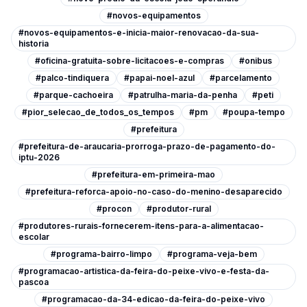
#novos-equipamentos
#novos-equipamentos-e-inicia-maior-renovacao-da-sua-
historia
#oficina-gratuita-sobre-licitacoes-e-compras
#onibus
#palco-tindiquera
#papai-noel-azul
#parcelamento
#parque-cachoeira
#patrulha-maria-da-penha
#peti
#pior_selecao_de_todos_os_tempos
#pm
#poupa-tempo
#prefeitura
#prefeitura-de-araucaria-prorroga-prazo-de-pagamento-do-
iptu-2026
#prefeitura-em-primeira-mao
#prefeitura-reforca-apoio-no-caso-do-menino-desaparecido
#procon
#produtor-rural
#produtores-rurais-fornecerem-itens-para-a-alimentacao-
escolar
#programa-bairro-limpo
#programa-veja-bem
#programacao-artistica-da-feira-do-peixe-vivo-e-festa-da-
pascoa
#programacao-da-34-edicao-da-feira-do-peixe-vivo