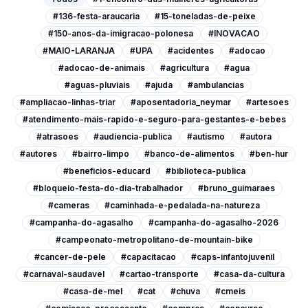
#136-festa-araucaria
#15-toneladas-de-peixe
#150-anos-da-imigracao-polonesa
#INOVACAO
#MAIO-LARANJA
#UPA
#acidentes
#adocao
#adocao-de-animais
#agricultura
#agua
#aguas-pluviais
#ajuda
#ambulancias
#ampliacao-linhas-triar
#aposentadoria_neymar
#artesoes
#atendimento-mais-rapido-e-seguro-para-gestantes-e-bebes
#atrasoes
#audiencia-publica
#autismo
#autora
#autores
#bairro-limpo
#banco-de-alimentos
#ben-hur
#beneficios-educard
#biblioteca-publica
#bloqueio-festa-do-dia-trabalhador
#bruno_guimaraes
#cameras
#caminhada-e-pedalada-na-natureza
#campanha-do-agasalho
#campanha-do-agasalho-2026
#campeonato-metropolitano-de-mountain-bike
#cancer-de-pele
#capacitacao
#caps-infantojuvenil
#carnaval-saudavel
#cartao-transporte
#casa-da-cultura
#casa-de-mel
#cat
#chuva
#cmeis