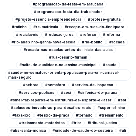
#programacao-da-festa-em-araucaria
#programacao-festa-dia-trabalhador
#projeto-essencia-empreendedora
#protese-gratuita
#ratinho
#re-matricula
#recape-em-ruas-do-tindiquera
#reciclaveis
#reducao-juros
#reforco
#reforma
#rio-abaixinho-ganha-nova-escola
#rio-bonito
#rocada
#rocada-nas-escolas-antes-do-inicio-das-aulas
#rua-cesario-furman
#salto-de-qualidade-no-ensino-municipal
#saude
#saude-no-semaforo-orienta-populacao-para-um-carnaval-
mais-seguro
#sebrae
#semaforo
#servico-de-inspecao
#servicos-publicos
#sesi
#sinfonica-do-parana
#smel-faz-reparos-em-estruturas-de-esporte-e-lazer
#sol
#solucoes-inovadoras-para-desafios-reais
#super-el-nino
#taxa-lixo
#teatro-da-praca
#tornado
#treinamento
#treinamento-motoristas
#triar
#tribunal-justica
#ubs-santa-monica
#unidade-de-saude-do-costeira
#uti