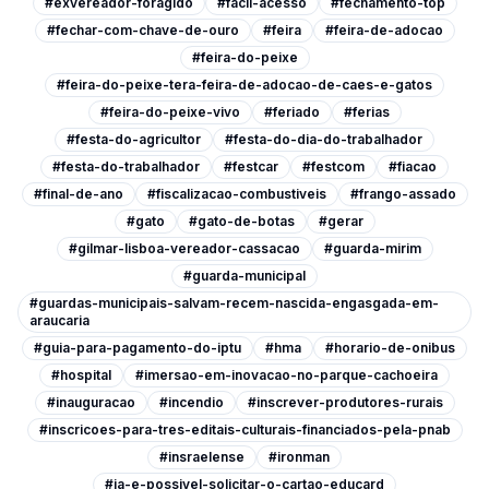
#exvereador-foragido
#facil-acesso
#fechamento-top
#fechar-com-chave-de-ouro
#feira
#feira-de-adocao
#feira-do-peixe
#feira-do-peixe-tera-feira-de-adocao-de-caes-e-gatos
#feira-do-peixe-vivo
#feriado
#ferias
#festa-do-agricultor
#festa-do-dia-do-trabalhador
#festa-do-trabalhador
#festcar
#festcom
#fiacao
#final-de-ano
#fiscalizacao-combustiveis
#frango-assado
#gato
#gato-de-botas
#gerar
#gilmar-lisboa-vereador-cassacao
#guarda-mirim
#guarda-municipal
#guardas-municipais-salvam-recem-nascida-engasgada-em-
araucaria
#guia-para-pagamento-do-iptu
#hma
#horario-de-onibus
#hospital
#imersao-em-inovacao-no-parque-cachoeira
#inauguracao
#incendio
#inscrever-produtores-rurais
#inscricoes-para-tres-editais-culturais-financiados-pela-pnab
#insraelense
#ironman
#ja-e-possivel-solicitar-o-cartao-educard