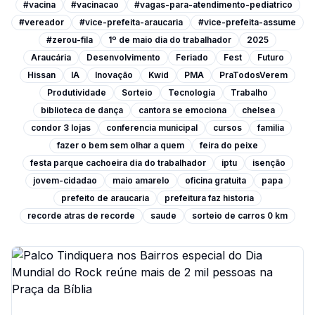
#vacina
#vacinacao
#vagas-para-atendimento-pediatrico
#vereador
#vice-prefeita-araucaria
#vice-prefeita-assume
#zerou-fila
1º de maio dia do trabalhador
2025
Araucária
Desenvolvimento
Feriado
Fest
Futuro
Hissan
IA
Inovação
Kwid
PMA
PraTodosVerem
Produtividade
Sorteio
Tecnologia
Trabalho
biblioteca de dança
cantora se emociona
chelsea
condor 3 lojas
conferencia municipal
cursos
familia
fazer o bem sem olhar a quem
feira do peixe
festa parque cachoeira dia do trabalhador
iptu
isenção
jovem-cidadao
maio amarelo
oficina gratuita
papa
prefeito de araucaria
prefeitura faz historia
recorde atras de recorde
saude
sorteio de carros 0 km