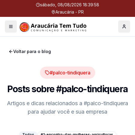
sábado, 08/08/2026 18:39:58
Araucária - PR
Menu
Perfil
Voltar para o blog
#palco-tindiquera
Posts sobre
#palco-tindiquera
Artigos e dicas relacionados a
#palco-tindiquera
para ajudar você e sua empresa
Todos
#1-encontro-das-mulheres-agricultoras