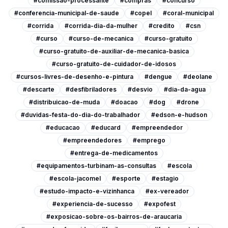
#comissao-processante
#compras
#concurso
#conferencia-municipal-de-saude
#copel
#coral-municipal
#corrida
#corrida-dia-da-mulher
#credito
#csn
#curso
#curso-de-mecanica
#curso-gratuito
#curso-gratuito-de-auxiliar-de-mecanica-basica
#curso-gratuito-de-cuidador-de-idosos
#cursos-livres-de-desenho-e-pintura
#dengue
#deolane
#descarte
#desfibriladores
#desvio
#dia-da-agua
#distribuicao-de-muda
#doacao
#dog
#drone
#duvidas-festa-do-dia-do-trabalhador
#edson-e-hudson
#educacao
#educard
#empreendedor
#empreendedores
#emprego
#entrega-de-medicamentos
#equipamentos-turbinam-as-consultas
#escola
#escola-jacomel
#esporte
#estagio
#estudo-impacto-e-vizinhanca
#ex-vereador
#experiencia-de-sucesso
#expofest
#exposicao-sobre-os-bairros-de-araucaria