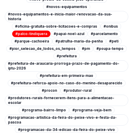
#novos-equipamentos
#novos-equipamentos-e-inicia-maior-renovacao-da-sua-
historia
#oficina-gratuita-sobre-licitacoes-e-compras
#onibus
#palco-tindiquera
#papai-noel-azul
#parcelamento
#parque-cachoeira
#patrulha-maria-da-penha
#peti
#pior_selecao_de_todos_os_tempos
#pm
#poupa-tempo
#prefeitura
#prefeitura-de-araucaria-prorroga-prazo-de-pagamento-do-
iptu-2026
#prefeitura-em-primeira-mao
#prefeitura-reforca-apoio-no-caso-do-menino-desaparecido
#procon
#produtor-rural
#produtores-rurais-fornecerem-itens-para-a-alimentacao-
escolar
#programa-bairro-limpo
#programa-veja-bem
#programacao-artistica-da-feira-do-peixe-vivo-e-festa-da-
pascoa
#programacao-da-34-edicao-da-feira-do-peixe-vivo