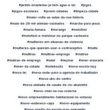
#jardim-israelense-ja-tem-agua-e-luz
#jogos
#jogos-escolares
#jovem-cidadao
#limpeza-cidade
#maior-volta-as-aulas-da-sua-historia
#mais-de-26-mil-animais-vacinados
#marcha-para-jesus
#maria-fumaca
#morango
#motofest
#motofest-e-mototour-no-parque-cachoeira
#mulheres-em-situacao-de-violencia
#mulheres-que-queiram-usar-o-contraceptivo
#multa
#multirao
#multirao-emprego
#mutirao
#mutirao-de-emprego
#natal
#neymar
#niver-araucaria
#niver-da-cidade
#notebooks
#nova-escola-lucy
#nova-lei
#nova-sede-para-a-agencia-do-trabalhador
#nova-ubs-do-centro
#nova-unidade-de-saude-do-rio-abaixinho
#novo-cmei-na-rua-codorna
#novo-empreendimento-habitacional-no-estacao
#novo-endereco-caps
#novo-equipamento
#novo-predio-da-escola-joao-sperandio