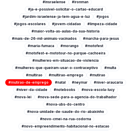
#insraelense
#ironman
#ja-e-possivel-solicitar-o-cartao-educard
#jardim-israelense-ja-tem-agua-e-luz
#jogos
#jogos-escolares
#jovem-cidadao
#limpeza-cidade
#maior-volta-as-aulas-da-sua-historia
#mais-de-26-mil-animais-vacinados
#marcha-para-jesus
#maria-fumaca
#morango
#motofest
#motofest-e-mototour-no-parque-cachoeira
#mulheres-em-situacao-de-violencia
#mulheres-que-queiram-usar-o-contraceptivo
#multa
#multirao
#multirao-emprego
#mutirao
#mutirao-de-emprego
#natal
#neymar
#niver-araucaria
#niver-da-cidade
#notebooks
#nova-escola-lucy
#nova-lei
#nova-sede-para-a-agencia-do-trabalhador
#nova-ubs-do-centro
#nova-unidade-de-saude-do-rio-abaixinho
#novo-cmei-na-rua-codorna
#novo-empreendimento-habitacional-no-estacao