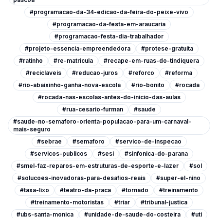
#programacao-da-34-edicao-da-feira-do-peixe-vivo
#programacao-da-festa-em-araucaria
#programacao-festa-dia-trabalhador
#projeto-essencia-empreendedora
#protese-gratuita
#ratinho
#re-matricula
#recape-em-ruas-do-tindiquera
#reciclaveis
#reducao-juros
#reforco
#reforma
#rio-abaixinho-ganha-nova-escola
#rio-bonito
#rocada
#rocada-nas-escolas-antes-do-inicio-das-aulas
#rua-cesario-furman
#saude
#saude-no-semaforo-orienta-populacao-para-um-carnaval-
mais-seguro
#sebrae
#semaforo
#servico-de-inspecao
#servicos-publicos
#sesi
#sinfonica-do-parana
#smel-faz-reparos-em-estruturas-de-esporte-e-lazer
#sol
#solucoes-inovadoras-para-desafios-reais
#super-el-nino
#taxa-lixo
#teatro-da-praca
#tornado
#treinamento
#treinamento-motoristas
#triar
#tribunal-justica
#ubs-santa-monica
#unidade-de-saude-do-costeira
#uti