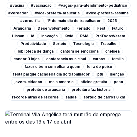
#vacina
#vacinacao
#vagas-para-atendimento-pediatrico
#vereador
#vice-prefeita-araucaria
#vice-prefeita-assume
#zerou-fila
1º de maio dia do trabalhador
2025
Araucária
Desenvolvimento
Feriado
Fest
Futuro
Hissan
IA
Inovação
Kwid
PMA
PraTodosVerem
Produtividade
Sorteio
Tecnologia
Trabalho
biblioteca de dança
cantora se emociona
chelsea
condor 3 lojas
conferencia municipal
cursos
familia
fazer o bem sem olhar a quem
feira do peixe
festa parque cachoeira dia do trabalhador
iptu
isenção
jovem-cidadao
maio amarelo
oficina gratuita
papa
prefeito de araucaria
prefeitura faz historia
recorde atras de recorde
saude
sorteio de carros 0 km