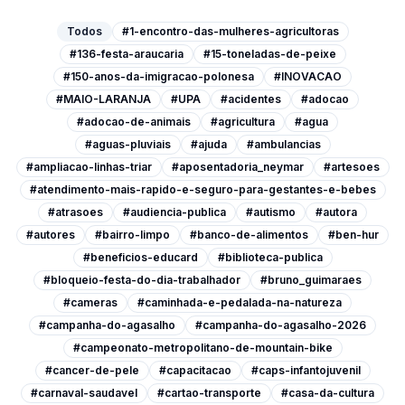
Todos
#1-encontro-das-mulheres-agricultoras
#136-festa-araucaria
#15-toneladas-de-peixe
#150-anos-da-imigracao-polonesa
#INOVACAO
#MAIO-LARANJA
#UPA
#acidentes
#adocao
#adocao-de-animais
#agricultura
#agua
#aguas-pluviais
#ajuda
#ambulancias
#ampliacao-linhas-triar
#aposentadoria_neymar
#artesoes
#atendimento-mais-rapido-e-seguro-para-gestantes-e-bebes
#atrasoes
#audiencia-publica
#autismo
#autora
#autores
#bairro-limpo
#banco-de-alimentos
#ben-hur
#beneficios-educard
#biblioteca-publica
#bloqueio-festa-do-dia-trabalhador
#bruno_guimaraes
#cameras
#caminhada-e-pedalada-na-natureza
#campanha-do-agasalho
#campanha-do-agasalho-2026
#campeonato-metropolitano-de-mountain-bike
#cancer-de-pele
#capacitacao
#caps-infantojuvenil
#carnaval-saudavel
#cartao-transporte
#casa-da-cultura