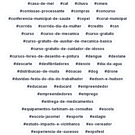
#casa-de-mel
#cat
#chuva
#cmeis
#comissao-processante
#compras
#concurso
#conferencia-municipal-de-saude
#copel
#coral-municipal
#corrida
#corrida-dia-da-mulher
#credito
#csn
#curso
#curso-de-mecanica
#curso-gratuito
#curso-gratuito-de-auxiliar-de-mecanica-basica
#curso-gratuito-de-cuidador-de-idosos
#cursos-livres-de-desenho-e-pintura
#dengue
#deolane
#descarte
#desfibriladores
#desvio
#dia-da-agua
#distribuicao-de-muda
#doacao
#dog
#drone
#duvidas-festa-do-dia-do-trabalhador
#edson-e-hudson
#educacao
#educard
#empreendedor
#empreendedores
#emprego
#entrega-de-medicamentos
#equipamentos-turbinam-as-consultas
#escola
#escola-jacomel
#esporte
#estagio
#estudo-impacto-e-vizinhanca
#ex-vereador
#experiencia-de-sucesso
#expofest