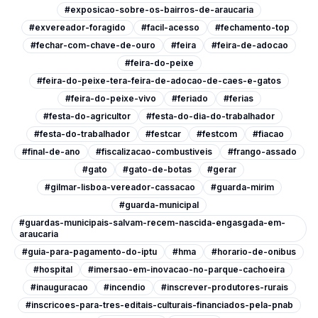
#exposicao-sobre-os-bairros-de-araucaria
#exvereador-foragido
#facil-acesso
#fechamento-top
#fechar-com-chave-de-ouro
#feira
#feira-de-adocao
#feira-do-peixe
#feira-do-peixe-tera-feira-de-adocao-de-caes-e-gatos
#feira-do-peixe-vivo
#feriado
#ferias
#festa-do-agricultor
#festa-do-dia-do-trabalhador
#festa-do-trabalhador
#festcar
#festcom
#fiacao
#final-de-ano
#fiscalizacao-combustiveis
#frango-assado
#gato
#gato-de-botas
#gerar
#gilmar-lisboa-vereador-cassacao
#guarda-mirim
#guarda-municipal
#guardas-municipais-salvam-recem-nascida-engasgada-em-
araucaria
#guia-para-pagamento-do-iptu
#hma
#horario-de-onibus
#hospital
#imersao-em-inovacao-no-parque-cachoeira
#inauguracao
#incendio
#inscrever-produtores-rurais
#inscricoes-para-tres-editais-culturais-financiados-pela-pnab