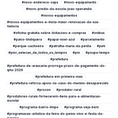
#novo-endereco-caps
#novo-equipamento
#novo-predio-da-escola-joao-sperandio
#novos-equipamentos
#novos-equipamentos-e-inicia-maior-renovacao-da-sua-
historia
#oficina-gratuita-sobre-licitacoes-e-compras
#onibus
#palco-tindiquera
#papai-noel-azul
#parcelamento
#parque-cachoeira
#patrulha-maria-da-penha
#peti
#pior_selecao_de_todos_os_tempos
#pm
#poupa-tempo
#prefeitura
#prefeitura-de-araucaria-prorroga-prazo-de-pagamento-do-
iptu-2026
#prefeitura-em-primeira-mao
#prefeitura-reforca-apoio-no-caso-do-menino-desaparecido
#procon
#produtor-rural
#produtores-rurais-fornecerem-itens-para-a-alimentacao-
escolar
#programa-bairro-limpo
#programa-veja-bem
#programacao-artistica-da-feira-do-peixe-vivo-e-festa-da-
pascoa