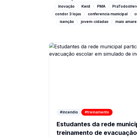
Inovação
Kwid
PMA
PraTodosVe
condor 3 lojas
conferencia municipal
c
isenção
jovem-cidadao
maio amare
#incendio
#treinamento
Estudantes da rede munici
treinamento de evacuação