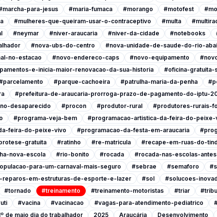
#marcha-para-jesus
#maria-fumaca
#morango
#motofest
#mo
ia
#mulheres-que-queiram-usar-o-contraceptivo
#multa
#multira
l
#neymar
#niver-araucaria
#niver-da-cidade
#notebooks
alhador
#nova-ubs-do-centro
#nova-unidade-de-saude-do-rio-abai
al-no-estacao
#novo-endereco-caps
#novo-equipamento
#novo
pamentos-e-inicia-maior-renovacao-da-sua-historia
#oficina-gratuita
#parcelamento
#parque-cachoeira
#patrulha-maria-da-penha
#p
ra
#prefeitura-de-araucaria-prorroga-prazo-de-pagamento-do-iptu-2
ino-desaparecido
#procon
#produtor-rural
#produtores-rurais-f
o
#programa-veja-bem
#programacao-artistica-da-feira-do-peixe-
a-feira-do-peixe-vivo
#programacao-da-festa-em-araucaria
#prog
protese-gratuita
#ratinho
#re-matricula
#recape-em-ruas-do-tind
nha-nova-escola
#rio-bonito
#rocada
#rocada-nas-escolas-antes-
opulacao-para-um-carnaval-mais-seguro
#sebrae
#semaforo
#s
-reparos-em-estruturas-de-esporte-e-lazer
#sol
#solucoes-inovad
#tornado
#treinamento
#treinamento-motoristas
#triar
#tribu
uti
#vacina
#vacinacao
#vagas-para-atendimento-pediatrico
1º de maio dia do trabalhador
2025
Araucária
Desenvolvimento