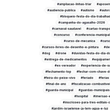
#ampliacao-linhas-triar
#aposen
#audiencia-publica
#autismo
#autor
#bloqueio-festa-do-dia-trabalha
#campanha-do-agasalho-2026
#carnaval-saudavel
#cartao-transpo
#concurso
#conferencia-municipa
#curso-de-mecanica
#curso
#cursos-livres-de-desenho-e-pintura
#de
#dog
#drone
#duvidas-festa-do-dia-do
#entrega-de-medicamentos
#equipamen
#ex-vereador
#experiencia-de-s
#fechamento-top
#fechar-com-chave-d
#feira-do-peixe-vivo
#feriado
#ferias
#final-de-ano
#fiscalizacao-combustive
#guarda-municipal
#guardas-municipai
#hospital
#imersao-
#inscricoes-para-tres-editais-c
#jardim-israelense-ja-tem-agua-e-luz