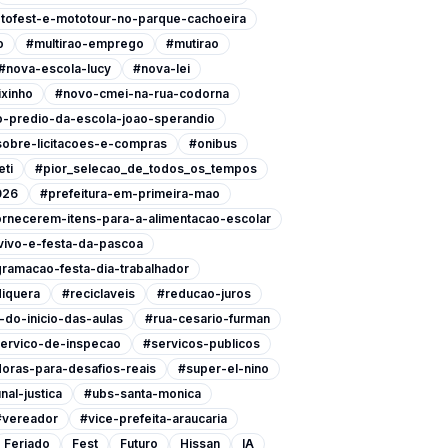
tofest-e-mototour-no-parque-cachoeira
o
#multirao-emprego
#mutirao
#nova-escola-lucy
#nova-lei
xinho
#novo-cmei-na-rua-codorna
-predio-da-escola-joao-sperandio
-sobre-licitacoes-e-compras
#onibus
eti
#pior_selecao_de_todos_os_tempos
026
#prefeitura-em-primeira-mao
ornecerem-itens-para-a-alimentacao-escolar
vivo-e-festa-da-pascoa
ramacao-festa-dia-trabalhador
iquera
#reciclaveis
#reducao-juros
do-inicio-das-aulas
#rua-cesario-furman
ervico-de-inspecao
#servicos-publicos
oras-para-desafios-reais
#super-el-nino
nal-justica
#ubs-santa-monica
#vereador
#vice-prefeita-araucaria
Feriado
Fest
Futuro
Hissan
IA