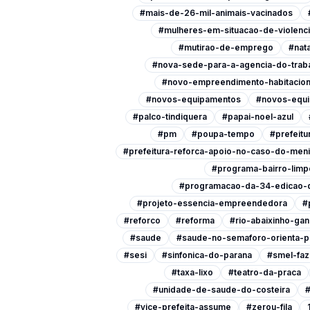
#mais-de-26-mil-animais-vacinados
#mulheres-em-situacao-de-violenc
#mutirao-de-emprego
#nata
#nova-sede-para-a-agencia-do-trab
#novo-empreendimento-habitacion
#novos-equipamentos
#novos-equi
#palco-tindiquera
#papai-noel-azul
#pm
#poupa-tempo
#prefeitu
#prefeitura-reforca-apoio-no-caso-do-men
#programa-bairro-limp
#programacao-da-34-edicao-d
#projeto-essencia-empreendedora
#
#reforco
#reforma
#rio-abaixinho-ga
#saude
#saude-no-semaforo-orienta-p
#sesi
#sinfonica-do-parana
#smel-faz
#taxa-lixo
#teatro-da-praca
#unidade-de-saude-do-costeira
#
#vice-prefeita-assume
#zerou-fila