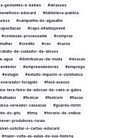
ra-gestantes-e-bebes
#atrasoes
beneficios-educard
#biblioteca-publica
ureza
#campanha-do-agasalho
capacitacao
#caps-infantojuvenil
#comissao-processante
#compras
-mulher
#credito
#csn
#curso
ratuito-de-cuidador-de-idosos
a-agua
#distribuicao-de-muda
#doacao
endedor
#empreendedores
#emprego
#estagio
#estudo-impacto-e-vizinhanca
xvereador-foragido
#facil-acesso
ixe-tera-feira-de-adocao-de-caes-e-gatos
abalhador
#festcar
#festcom
#fiacao
isboa-vereador-cassacao
#guarda-mirim
to-do-iptu
#hma
#horario-de-onibus
rever-produtores-rurais
ivel-solicitar-o-cartao-educard
#maior-volta-as-aulas-da-sua-historia