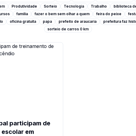
rem
Produtividade
Sorteio
Tecnologia
Trabalho
biblioteca d
ursos
familia
fazer o bem sem olhar a quem
feira do peixe
fest
lo
oficina gratuita
papa
prefeito de araucaria
prefeitura faz hist
sorteio de carros 0 km
pal participam de
 escolar em