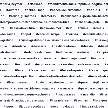
tadoria_neymar
#artesoes
#atendimento-mais-rapido-e-seguro-pa
a
#autores
#bairro-limpo
#banco-de-alimentos
#ben-hur
#
dor
#bruno_guimaraes
#cameras
#caminhada-e-pedalada-na-nat
#campeonato-metropolitano-de-mountain-bike
#cancer-de-pele
#
rte
#casa-da-cultura
#casa-de-mel
#cat
#chuva
#cmeis
l-de-saude
#copel
#coral-municipal
#corrida
#corrida-dia-da
-gratuito
#curso-gratuito-de-auxiliar-de-mecanica-basica
#curso-g
ngue
#deolane
#descarte
#desfibriladores
#desvio
#dia-d
-trabalhador
#edson-e-hudson
#educacao
#educard
#empre
tos-turbinam-as-consultas
#escola
#escola-jacomel
#esporte
ucesso
#expofest
#exposicao-sobre-os-bairros-de-araucaria
#e
e-ouro
#feira
#feira-de-adocao
#feira-do-peixe
#feira-do-pe
#festa-do-agricultor
#festa-do-dia-do-trabalhador
#festa-do-tr
is
#frango-assado
#gato
#gato-de-botas
#gerar
#gilmar-l
s-salvam-recem-nascida-engasgada-em-araucaria
#guia-para-pagamen
em-inovacao-no-parque-cachoeira
#inauguracao
#incendio
#insc
ulturais-financiados-pela-pnab
#insraelense
#ironman
#ja-e-poss
#jogos
#jogos-escolares
#jovem-cidadao
#limpeza-cidade