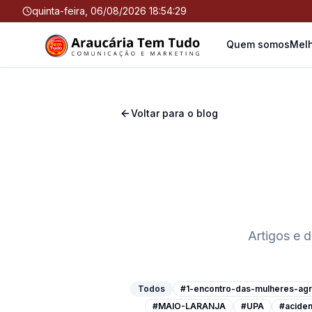
quinta-feira, 06/08/2026 18:54:29
Quem somos
Melh
Voltar para o blog
Artigos e 
Todos
#1-encontro-das-mulheres-agri
#MAIO-LARANJA
#UPA
#aciden