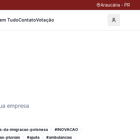
Araucária - PR
Tem Tudo
Contato
Votação
Perfil
sua empresa
s-da-imigracao-polonesa
#INOVACAO
as-pluviais
#ajuda
#ambulancias