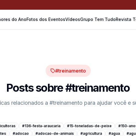
ores do Ano
Fotos dos Eventos
Vídeos
Grupo Tem Tudo
Revista 
#treinamento
Posts sobre
#treinamento
dicas relacionados a
#treinamento
para ajudar você e 
cultoras
#136-festa-araucaria
#15-toneladas-de-peixe
#150-ano
tes
#adocao
#adocao-de-animais
#agricultura
#agua
#agu