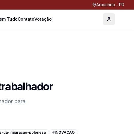
Araucária - PR
Tem Tudo
Contato
Votação
Perfil
trabalhador
hador
para
s-da-imigracao-polonesa
#INOVACAO