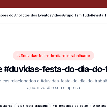
ores do Ano
Fotos dos Eventos
Vídeos
Grupo Tem Tudo
Revista 
#duvidas-festa-do-dia-do-trabalhador
e
#duvidas-festa-do-dia-do-
dicas relacionados a
#duvidas-festa-do-dia-do-trabal
ajudar você e sua empresa
cultoras
#136-festa-araucaria
#15-toneladas-de-peixe
#150-ano