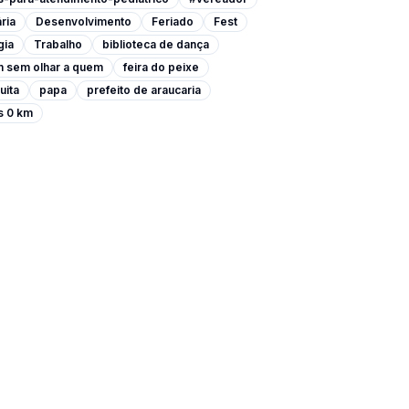
ria
Desenvolvimento
Feriado
Fest
gia
Trabalho
biblioteca de dança
m sem olhar a quem
feira do peixe
uita
papa
prefeito de araucaria
s 0 km