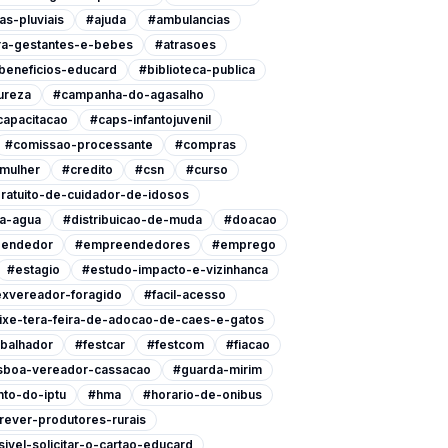
as-pluviais
#ajuda
#ambulancias
ra-gestantes-e-bebes
#atrasoes
beneficios-educard
#biblioteca-publica
ureza
#campanha-do-agasalho
capacitacao
#caps-infantojuvenil
#comissao-processante
#compras
-mulher
#credito
#csn
#curso
ratuito-de-cuidador-de-idosos
a-agua
#distribuicao-de-muda
#doacao
endedor
#empreendedores
#emprego
#estagio
#estudo-impacto-e-vizinhanca
xvereador-foragido
#facil-acesso
ixe-tera-feira-de-adocao-de-caes-e-gatos
abalhador
#festcar
#festcom
#fiacao
isboa-vereador-cassacao
#guarda-mirim
to-do-iptu
#hma
#horario-de-onibus
rever-produtores-rurais
ivel-solicitar-o-cartao-educard