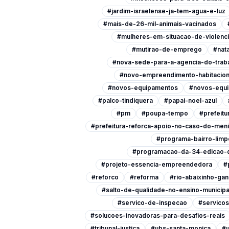
#jardim-israelense-ja-tem-agua-e-luz
#mais-de-26-mil-animais-vacinados
#mulheres-em-situacao-de-violenc
#mutirao-de-emprego
#nata
#nova-sede-para-a-agencia-do-trab
#novo-empreendimento-habitacion
#novos-equipamentos
#novos-equi
#palco-tindiquera
#papai-noel-azul
#pm
#poupa-tempo
#prefeitu
#prefeitura-reforca-apoio-no-caso-do-men
#programa-bairro-limp
#programacao-da-34-edicao-d
#projeto-essencia-empreendedora
#
#reforco
#reforma
#rio-abaixinho-ga
#salto-de-qualidade-no-ensino-municipa
#servico-de-inspecao
#servicos
#solucoes-inovadoras-para-desafios-reais
#tribunal-justica
#ubs-santa-monica
#u