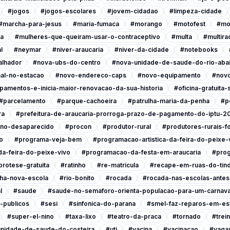
#jogos
#jogos-escolares
#jovem-cidadao
#limpeza-cidade
#marcha-para-jesus
#maria-fumaca
#morango
#motofest
#mo
ia
#mulheres-que-queiram-usar-o-contraceptivo
#multa
#multira
l
#neymar
#niver-araucaria
#niver-da-cidade
#notebooks
alhador
#nova-ubs-do-centro
#nova-unidade-de-saude-do-rio-abai
al-no-estacao
#novo-endereco-caps
#novo-equipamento
#novo
pamentos-e-inicia-maior-renovacao-da-sua-historia
#oficina-gratuita
#parcelamento
#parque-cachoeira
#patrulha-maria-da-penha
#p
ra
#prefeitura-de-araucaria-prorroga-prazo-de-pagamento-do-iptu-2
ino-desaparecido
#procon
#produtor-rural
#produtores-rurais-f
o
#programa-veja-bem
#programacao-artistica-da-feira-do-peixe-
a-feira-do-peixe-vivo
#programacao-da-festa-em-araucaria
#prog
protese-gratuita
#ratinho
#re-matricula
#recape-em-ruas-do-tind
nha-nova-escola
#rio-bonito
#rocada
#rocada-nas-escolas-antes-
l
#saude
#saude-no-semaforo-orienta-populacao-para-um-carnava
-publicos
#sesi
#sinfonica-do-parana
#smel-faz-reparos-em-est
#super-el-nino
#taxa-lixo
#teatro-da-praca
#tornado
#trei
nidade-de-saude-do-costeira
#uti
#vacina
#vacinacao
#vagas