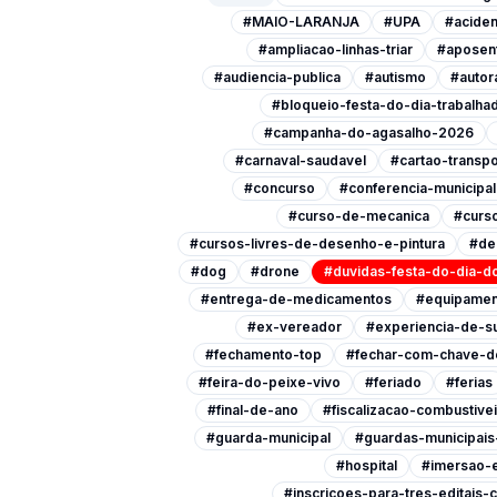
#MAIO-LARANJA
#UPA
#aciden
#ampliacao-linhas-triar
#aposen
#audiencia-publica
#autismo
#autor
#bloqueio-festa-do-dia-trabalha
#campanha-do-agasalho-2026
#carnaval-saudavel
#cartao-transpo
#concurso
#conferencia-municipa
#curso-de-mecanica
#curso
#cursos-livres-de-desenho-e-pintura
#de
#dog
#drone
#duvidas-festa-do-dia-do
#entrega-de-medicamentos
#equipamen
#ex-vereador
#experiencia-de-s
#fechamento-top
#fechar-com-chave-d
#feira-do-peixe-vivo
#feriado
#ferias
#final-de-ano
#fiscalizacao-combustive
#guarda-municipal
#guardas-municipai
#hospital
#imersao-
#inscricoes-para-tres-editais-c