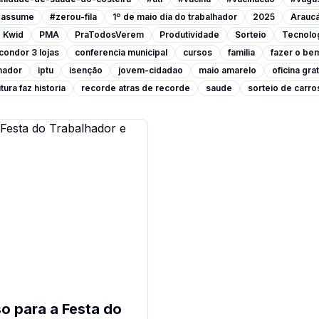
a-assume
#zerou-fila
1º de maio dia do trabalhador
2025
Araucá
Kwid
PMA
PraTodosVerem
Produtividade
Sorteio
Tecnolo
condor 3 lojas
conferencia municipal
cursos
familia
fazer o be
lhador
iptu
isenção
jovem-cidadao
maio amarelo
oficina grat
tura faz historia
recorde atras de recorde
saude
sorteio de carro
o para a Festa do