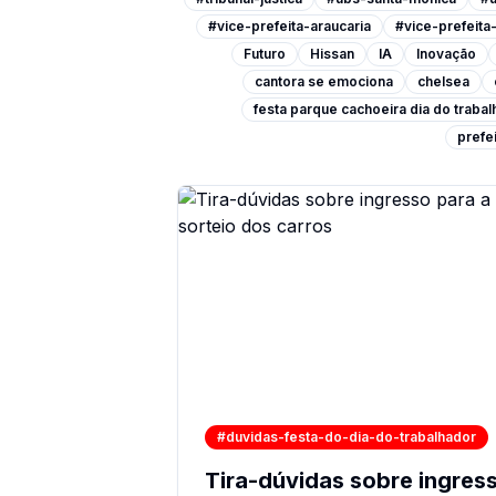
#vice-prefeita-araucaria
#vice-prefeit
Futuro
Hissan
IA
Inovação
cantora se emociona
chelsea
festa parque cachoeira dia do traba
prefei
#duvidas-festa-do-dia-do-trabalhador
Tira-dúvidas sobre ingress