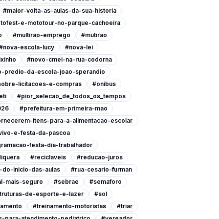
#maior-volta-as-aulas-da-sua-historia
tofest-e-mototour-no-parque-cachoeira
o
#multirao-emprego
#mutirao
#nova-escola-lucy
#nova-lei
xinho
#novo-cmei-na-rua-codorna
-predio-da-escola-joao-sperandio
-sobre-licitacoes-e-compras
#onibus
eti
#pior_selecao_de_todos_os_tempos
026
#prefeitura-em-primeira-mao
ornecerem-itens-para-a-alimentacao-escolar
vivo-e-festa-da-pascoa
ramacao-festa-dia-trabalhador
iquera
#reciclaveis
#reducao-juros
do-inicio-das-aulas
#rua-cesario-furman
l-mais-seguro
#sebrae
#semaforo
ruturas-de-esporte-e-lazer
#sol
namento
#treinamento-motoristas
#triar
-para-atendimento-pediatrico
#vereador