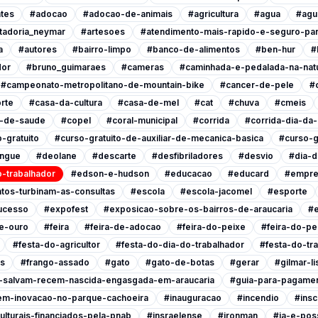
tes
#adocao
#adocao-de-animais
#agricultura
#agua
#agu
tadoria_neymar
#artesoes
#atendimento-mais-rapido-e-seguro-pa
a
#autores
#bairro-limpo
#banco-de-alimentos
#ben-hur
#
dor
#bruno_guimaraes
#cameras
#caminhada-e-pedalada-na-nat
#campeonato-metropolitano-de-mountain-bike
#cancer-de-pele
#
rte
#casa-da-cultura
#casa-de-mel
#cat
#chuva
#cmeis
l-de-saude
#copel
#coral-municipal
#corrida
#corrida-dia-da
-gratuito
#curso-gratuito-de-auxiliar-de-mecanica-basica
#curso-g
ngue
#deolane
#descarte
#desfibriladores
#desvio
#dia-d
-trabalhador
#edson-e-hudson
#educacao
#educard
#empre
tos-turbinam-as-consultas
#escola
#escola-jacomel
#esporte
ucesso
#expofest
#exposicao-sobre-os-bairros-de-araucaria
#e
e-ouro
#feira
#feira-de-adocao
#feira-do-peixe
#feira-do-pe
#festa-do-agricultor
#festa-do-dia-do-trabalhador
#festa-do-tr
is
#frango-assado
#gato
#gato-de-botas
#gerar
#gilmar-l
s-salvam-recem-nascida-engasgada-em-araucaria
#guia-para-pagamen
em-inovacao-no-parque-cachoeira
#inauguracao
#incendio
#insc
ulturais-financiados-pela-pnab
#insraelense
#ironman
#ja-e-poss