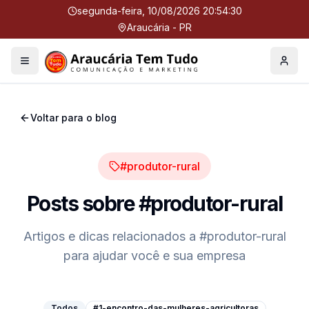
segunda-feira, 10/08/2026 20:54:31
Araucária - PR
Menu
Perfil
Voltar para o blog
#produtor-rural
Posts sobre
#produtor-rural
Artigos e dicas relacionados a
#produtor-rural
para ajudar você e sua empresa
Todos
#1-encontro-das-mulheres-agricultoras