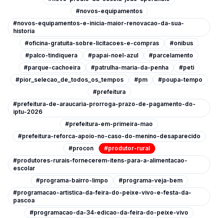
#novos-equipamentos
#novos-equipamentos-e-inicia-maior-renovacao-da-sua-
historia
#oficina-gratuita-sobre-licitacoes-e-compras
#onibus
#palco-tindiquera
#papai-noel-azul
#parcelamento
#parque-cachoeira
#patrulha-maria-da-penha
#peti
#pior_selecao_de_todos_os_tempos
#pm
#poupa-tempo
#prefeitura
#prefeitura-de-araucaria-prorroga-prazo-de-pagamento-do-
iptu-2026
#prefeitura-em-primeira-mao
#prefeitura-reforca-apoio-no-caso-do-menino-desaparecido
#procon
#produtor-rural
#produtores-rurais-fornecerem-itens-para-a-alimentacao-
escolar
#programa-bairro-limpo
#programa-veja-bem
#programacao-artistica-da-feira-do-peixe-vivo-e-festa-da-
pascoa
#programacao-da-34-edicao-da-feira-do-peixe-vivo