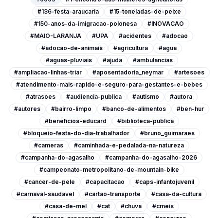
#136-festa-araucaria
#15-toneladas-de-peixe
#150-anos-da-imigracao-polonesa
#INOVACAO
#MAIO-LARANJA
#UPA
#acidentes
#adocao
#adocao-de-animais
#agricultura
#agua
#aguas-pluviais
#ajuda
#ambulancias
#ampliacao-linhas-triar
#aposentadoria_neymar
#artesoes
#atendimento-mais-rapido-e-seguro-para-gestantes-e-bebes
#atrasoes
#audiencia-publica
#autismo
#autora
#autores
#bairro-limpo
#banco-de-alimentos
#ben-hur
#beneficios-educard
#biblioteca-publica
#bloqueio-festa-do-dia-trabalhador
#bruno_guimaraes
#cameras
#caminhada-e-pedalada-na-natureza
#campanha-do-agasalho
#campanha-do-agasalho-2026
#campeonato-metropolitano-de-mountain-bike
#cancer-de-pele
#capacitacao
#caps-infantojuvenil
#carnaval-saudavel
#cartao-transporte
#casa-da-cultura
#casa-de-mel
#cat
#chuva
#cmeis