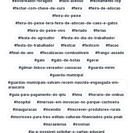
#exvereador-foragido
#facil-acesso
#fechamento-top
#fechar-com-chave-de-ouro
#feira
#feira-de-adocao
#feira-do-peixe
#feira-do-peixe-tera-feira-de-adocao-de-caes-e-gatos
#feira-do-peixe-vivo
#feriado
#ferias
#festa-do-agricultor
#festa-do-dia-do-trabalhador
#festa-do-trabalhador
#festcar
#festcom
#fiacao
#final-de-ano
#fiscalizacao-combustiveis
#frango-assado
#gato
#gato-de-botas
#gerar
#gilmar-lisboa-vereador-cassacao
#guarda-mirim
#guarda-municipal
#guardas-municipais-salvam-recem-nascida-engasgada-em-
araucaria
#guia-para-pagamento-do-iptu
#hma
#horario-de-onibus
#hospital
#imersao-em-inovacao-no-parque-cachoeira
#inauguracao
#incendio
#inscrever-produtores-rurais
#inscricoes-para-tres-editais-culturais-financiados-pela-pnab
#insraelense
#ironman
#ja-e-possivel-solicitar-o-cartao-educard