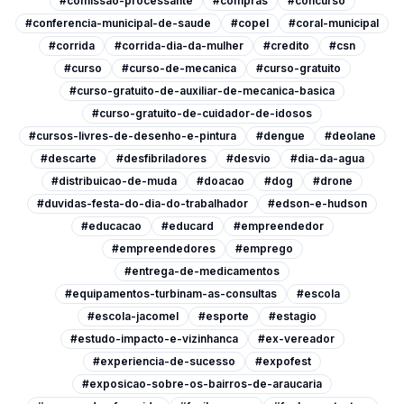
#comissao-processante
#compras
#concurso
#conferencia-municipal-de-saude
#copel
#coral-municipal
#corrida
#corrida-dia-da-mulher
#credito
#csn
#curso
#curso-de-mecanica
#curso-gratuito
#curso-gratuito-de-auxiliar-de-mecanica-basica
#curso-gratuito-de-cuidador-de-idosos
#cursos-livres-de-desenho-e-pintura
#dengue
#deolane
#descarte
#desfibriladores
#desvio
#dia-da-agua
#distribuicao-de-muda
#doacao
#dog
#drone
#duvidas-festa-do-dia-do-trabalhador
#edson-e-hudson
#educacao
#educard
#empreendedor
#empreendedores
#emprego
#entrega-de-medicamentos
#equipamentos-turbinam-as-consultas
#escola
#escola-jacomel
#esporte
#estagio
#estudo-impacto-e-vizinhanca
#ex-vereador
#experiencia-de-sucesso
#expofest
#exposicao-sobre-os-bairros-de-araucaria