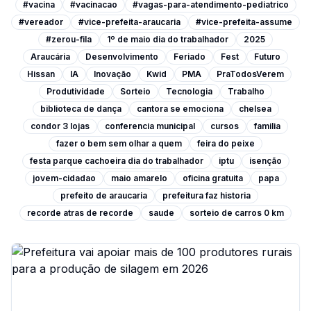
#vacina
#vacinacao
#vagas-para-atendimento-pediatrico
#vereador
#vice-prefeita-araucaria
#vice-prefeita-assume
#zerou-fila
1º de maio dia do trabalhador
2025
Araucária
Desenvolvimento
Feriado
Fest
Futuro
Hissan
IA
Inovação
Kwid
PMA
PraTodosVerem
Produtividade
Sorteio
Tecnologia
Trabalho
biblioteca de dança
cantora se emociona
chelsea
condor 3 lojas
conferencia municipal
cursos
familia
fazer o bem sem olhar a quem
feira do peixe
festa parque cachoeira dia do trabalhador
iptu
isenção
jovem-cidadao
maio amarelo
oficina gratuita
papa
prefeito de araucaria
prefeitura faz historia
recorde atras de recorde
saude
sorteio de carros 0 km