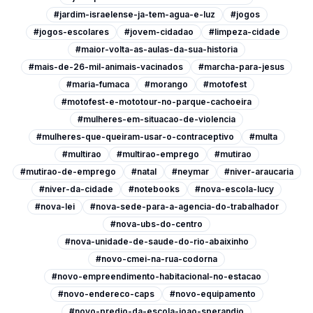
#jardim-israelense-ja-tem-agua-e-luz
#jogos
#jogos-escolares
#jovem-cidadao
#limpeza-cidade
#maior-volta-as-aulas-da-sua-historia
#mais-de-26-mil-animais-vacinados
#marcha-para-jesus
#maria-fumaca
#morango
#motofest
#motofest-e-mototour-no-parque-cachoeira
#mulheres-em-situacao-de-violencia
#mulheres-que-queiram-usar-o-contraceptivo
#multa
#multirao
#multirao-emprego
#mutirao
#mutirao-de-emprego
#natal
#neymar
#niver-araucaria
#niver-da-cidade
#notebooks
#nova-escola-lucy
#nova-lei
#nova-sede-para-a-agencia-do-trabalhador
#nova-ubs-do-centro
#nova-unidade-de-saude-do-rio-abaixinho
#novo-cmei-na-rua-codorna
#novo-empreendimento-habitacional-no-estacao
#novo-endereco-caps
#novo-equipamento
#novo-predio-da-escola-joao-sperandio