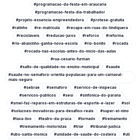
#programacao-da-festa-em-araucaria
#programacao-festa-dia-trabalhador
#projeto-essencia-empreendedora
#protese-gratuita
#ratinho
#re-matricula
#recape-em-ruas-do-tindiquera
#reciclaveis
#reducao-juros
#reforco
#reforma
#rio-abaixinho-ganha-nova-escola
#rio-bonito
#rocada
#rocada-nas-escolas-antes-do-inicio-das-aulas
#rua-cesario-furman
#salto-de-qualidade-no-ensino-municipal
#saude
#saude-no-semaforo-orienta-populacao-para-um-carnaval-
mais-seguro
#sebrae
#semaforo
#servico-de-inspecao
#servicos-publicos
#sesi
#sinfonica-do-parana
#smel-faz-reparos-em-estruturas-de-esporte-e-lazer
#sol
#solucoes-inovadoras-para-desafios-reais
#super-el-nino
#taxa-lixo
#teatro-da-praca
#tornado
#treinamento
#treinamento-motoristas
#triar
#tribunal-justica
#ubs-santa-monica
#unidade-de-saude-do-costeira
#uti