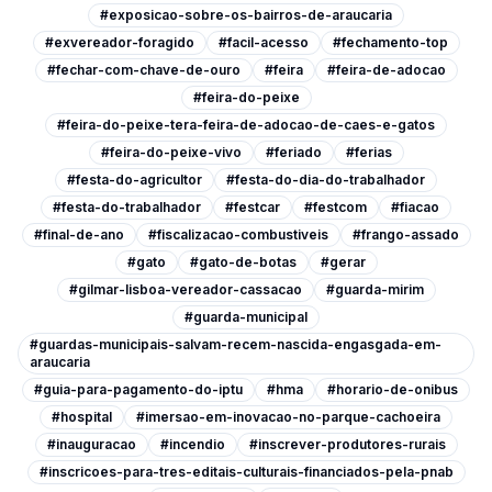
#exposicao-sobre-os-bairros-de-araucaria
#exvereador-foragido
#facil-acesso
#fechamento-top
#fechar-com-chave-de-ouro
#feira
#feira-de-adocao
#feira-do-peixe
#feira-do-peixe-tera-feira-de-adocao-de-caes-e-gatos
#feira-do-peixe-vivo
#feriado
#ferias
#festa-do-agricultor
#festa-do-dia-do-trabalhador
#festa-do-trabalhador
#festcar
#festcom
#fiacao
#final-de-ano
#fiscalizacao-combustiveis
#frango-assado
#gato
#gato-de-botas
#gerar
#gilmar-lisboa-vereador-cassacao
#guarda-mirim
#guarda-municipal
#guardas-municipais-salvam-recem-nascida-engasgada-em-
araucaria
#guia-para-pagamento-do-iptu
#hma
#horario-de-onibus
#hospital
#imersao-em-inovacao-no-parque-cachoeira
#inauguracao
#incendio
#inscrever-produtores-rurais
#inscricoes-para-tres-editais-culturais-financiados-pela-pnab