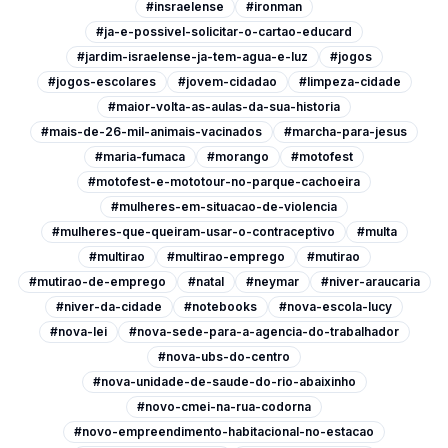
#insraelense
#ironman
#ja-e-possivel-solicitar-o-cartao-educard
#jardim-israelense-ja-tem-agua-e-luz
#jogos
#jogos-escolares
#jovem-cidadao
#limpeza-cidade
#maior-volta-as-aulas-da-sua-historia
#mais-de-26-mil-animais-vacinados
#marcha-para-jesus
#maria-fumaca
#morango
#motofest
#motofest-e-mototour-no-parque-cachoeira
#mulheres-em-situacao-de-violencia
#mulheres-que-queiram-usar-o-contraceptivo
#multa
#multirao
#multirao-emprego
#mutirao
#mutirao-de-emprego
#natal
#neymar
#niver-araucaria
#niver-da-cidade
#notebooks
#nova-escola-lucy
#nova-lei
#nova-sede-para-a-agencia-do-trabalhador
#nova-ubs-do-centro
#nova-unidade-de-saude-do-rio-abaixinho
#novo-cmei-na-rua-codorna
#novo-empreendimento-habitacional-no-estacao