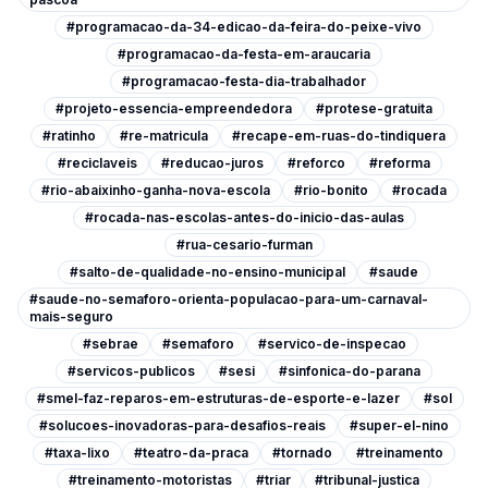
#programacao-da-34-edicao-da-feira-do-peixe-vivo
#programacao-da-festa-em-araucaria
#programacao-festa-dia-trabalhador
#projeto-essencia-empreendedora
#protese-gratuita
#ratinho
#re-matricula
#recape-em-ruas-do-tindiquera
#reciclaveis
#reducao-juros
#reforco
#reforma
#rio-abaixinho-ganha-nova-escola
#rio-bonito
#rocada
#rocada-nas-escolas-antes-do-inicio-das-aulas
#rua-cesario-furman
#salto-de-qualidade-no-ensino-municipal
#saude
#saude-no-semaforo-orienta-populacao-para-um-carnaval-
mais-seguro
#sebrae
#semaforo
#servico-de-inspecao
#servicos-publicos
#sesi
#sinfonica-do-parana
#smel-faz-reparos-em-estruturas-de-esporte-e-lazer
#sol
#solucoes-inovadoras-para-desafios-reais
#super-el-nino
#taxa-lixo
#teatro-da-praca
#tornado
#treinamento
#treinamento-motoristas
#triar
#tribunal-justica