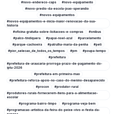
#novo-endereco-caps
#novo-equipamento
#novo-predio-da-escola-joao-sperandio
#novos-equipamentos
#novos-equipamentos-e-inicia-maior-renovacao-da-sua-
historia
#oficina-gratuita-sobre-licitacoes-e-compras
#onibus
#palco-tindiquera
#papai-noel-azul
#parcelamento
#parque-cachoeira
#patrulha-maria-da-penha
#peti
#pior_selecao_de_todos_os_tempos
#pm
#poupa-tempo
#prefeitura
#prefeitura-de-araucaria-prorroga-prazo-de-pagamento-do-
iptu-2026
#prefeitura-em-primeira-mao
#prefeitura-reforca-apoio-no-caso-do-menino-desaparecido
#procon
#produtor-rural
#produtores-rurais-fornecerem-itens-para-a-alimentacao-
escolar
#programa-bairro-limpo
#programa-veja-bem
#programacao-artistica-da-feira-do-peixe-vivo-e-festa-da-
pascoa