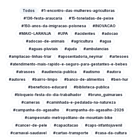
Todos
#1-encontro-das-mulheres-agricultoras
#136-festa-araucaria
#15-toneladas-de-peixe
#150-anos-da-imigracao-polonesa
#INOVACAO
#MAIO-LARANJA
#UPA
#acidentes
#adocao
#adocao-de-animais
#agricultura
#agua
#aguas-pluviais
#ajuda
#ambulancias
#ampliacao-linhas-triar
#aposentadoria_neymar
#artesoes
#atendimento-mais-rapido-e-seguro-para-gestantes-e-bebes
#atrasoes
#audiencia-publica
#autismo
#autora
#autores
#bairro-limpo
#banco-de-alimentos
#ben-hur
#beneficios-educard
#biblioteca-publica
#bloqueio-festa-do-dia-trabalhador
#bruno_guimaraes
#cameras
#caminhada-e-pedalada-na-natureza
#campanha-do-agasalho
#campanha-do-agasalho-2026
#campeonato-metropolitano-de-mountain-bike
#cancer-de-pele
#capacitacao
#caps-infantojuvenil
#carnaval-saudavel
#cartao-transporte
#casa-da-cultura