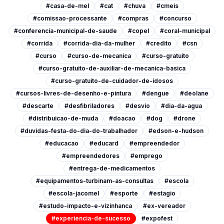
#casa-de-mel
#cat
#chuva
#cmeis
#comissao-processante
#compras
#concurso
#conferencia-municipal-de-saude
#copel
#coral-municipal
#corrida
#corrida-dia-da-mulher
#credito
#csn
#curso
#curso-de-mecanica
#curso-gratuito
#curso-gratuito-de-auxiliar-de-mecanica-basica
#curso-gratuito-de-cuidador-de-idosos
#cursos-livres-de-desenho-e-pintura
#dengue
#deolane
#descarte
#desfibriladores
#desvio
#dia-da-agua
#distribuicao-de-muda
#doacao
#dog
#drone
#duvidas-festa-do-dia-do-trabalhador
#edson-e-hudson
#educacao
#educard
#empreendedor
#empreendedores
#emprego
#entrega-de-medicamentos
#equipamentos-turbinam-as-consultas
#escola
#escola-jacomel
#esporte
#estagio
#estudo-impacto-e-vizinhanca
#ex-vereador
#experiencia-de-sucesso
#expofest