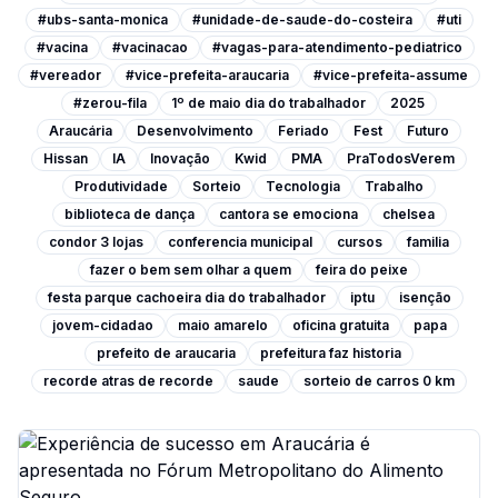
#ubs-santa-monica
#unidade-de-saude-do-costeira
#uti
#vacina
#vacinacao
#vagas-para-atendimento-pediatrico
#vereador
#vice-prefeita-araucaria
#vice-prefeita-assume
#zerou-fila
1º de maio dia do trabalhador
2025
Araucária
Desenvolvimento
Feriado
Fest
Futuro
Hissan
IA
Inovação
Kwid
PMA
PraTodosVerem
Produtividade
Sorteio
Tecnologia
Trabalho
biblioteca de dança
cantora se emociona
chelsea
condor 3 lojas
conferencia municipal
cursos
familia
fazer o bem sem olhar a quem
feira do peixe
festa parque cachoeira dia do trabalhador
iptu
isenção
jovem-cidadao
maio amarelo
oficina gratuita
papa
prefeito de araucaria
prefeitura faz historia
recorde atras de recorde
saude
sorteio de carros 0 km