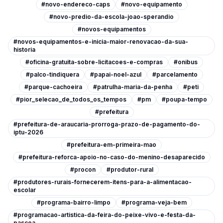
#novo-endereco-caps
#novo-equipamento
#novo-predio-da-escola-joao-sperandio
#novos-equipamentos
#novos-equipamentos-e-inicia-maior-renovacao-da-sua-
historia
#oficina-gratuita-sobre-licitacoes-e-compras
#onibus
#palco-tindiquera
#papai-noel-azul
#parcelamento
#parque-cachoeira
#patrulha-maria-da-penha
#peti
#pior_selecao_de_todos_os_tempos
#pm
#poupa-tempo
#prefeitura
#prefeitura-de-araucaria-prorroga-prazo-de-pagamento-do-
iptu-2026
#prefeitura-em-primeira-mao
#prefeitura-reforca-apoio-no-caso-do-menino-desaparecido
#procon
#produtor-rural
#produtores-rurais-fornecerem-itens-para-a-alimentacao-
escolar
#programa-bairro-limpo
#programa-veja-bem
#programacao-artistica-da-feira-do-peixe-vivo-e-festa-da-
pascoa