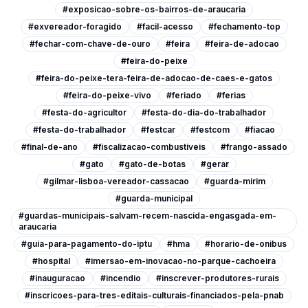
#exposicao-sobre-os-bairros-de-araucaria
#exvereador-foragido
#facil-acesso
#fechamento-top
#fechar-com-chave-de-ouro
#feira
#feira-de-adocao
#feira-do-peixe
#feira-do-peixe-tera-feira-de-adocao-de-caes-e-gatos
#feira-do-peixe-vivo
#feriado
#ferias
#festa-do-agricultor
#festa-do-dia-do-trabalhador
#festa-do-trabalhador
#festcar
#festcom
#fiacao
#final-de-ano
#fiscalizacao-combustiveis
#frango-assado
#gato
#gato-de-botas
#gerar
#gilmar-lisboa-vereador-cassacao
#guarda-mirim
#guarda-municipal
#guardas-municipais-salvam-recem-nascida-engasgada-em-
araucaria
#guia-para-pagamento-do-iptu
#hma
#horario-de-onibus
#hospital
#imersao-em-inovacao-no-parque-cachoeira
#inauguracao
#incendio
#inscrever-produtores-rurais
#inscricoes-para-tres-editais-culturais-financiados-pela-pnab