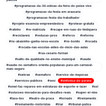
#programacao-da-34-edicao-da-feira-do-peixe-vivo
#programacao-da-festa-em-araucaria
#programacao-festa-dia-trabalhador
#projeto-essencia-empreendedora
#protese-gratuita
#ratinho
#re-matricula
#recape-em-ruas-do-tindiquera
#reciclaveis
#reducao-juros
#reforco
#reforma
#rio-abaixinho-ganha-nova-escola
#rio-bonito
#rocada
#rocada-nas-escolas-antes-do-inicio-das-aulas
#rua-cesario-furman
#salto-de-qualidade-no-ensino-municipal
#saude
#saude-no-semaforo-orienta-populacao-para-um-carnaval-
mais-seguro
#sebrae
#semaforo
#servico-de-inspecao
#servicos-publicos
#sesi
#sinfonica-do-parana
#smel-faz-reparos-em-estruturas-de-esporte-e-lazer
#sol
#solucoes-inovadoras-para-desafios-reais
#super-el-nino
#taxa-lixo
#teatro-da-praca
#tornado
#treinamento
#treinamento-motoristas
#triar
#tribunal-justica