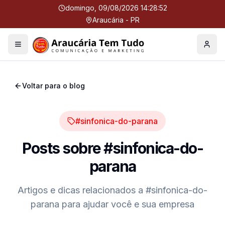
domingo, 09/08/2026 14:28:53
Araucária - PR
Menu
Perfil
Voltar para o blog
#sinfonica-do-parana
Posts sobre
#sinfonica-do-
parana
Artigos e dicas relacionados a
#sinfonica-do-
parana
para ajudar você e sua empresa