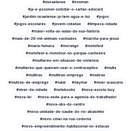
#insraelense
#ironman
#ja-e-possivel-solicitar-o-cartao-educard
#jardim-israelense-ja-tem-agua-e-luz
#jogos
#jogos-escolares
#jovem-cidadao
#limpeza-cidade
#maior-volta-as-aulas-da-sua-historia
#mais-de-26-mil-animais-vacinados
#marcha-para-jesus
#maria-fumaca
#morango
#motofest
#motofest-e-mototour-no-parque-cachoeira
#mulheres-em-situacao-de-violencia
#mulheres-que-queiram-usar-o-contraceptivo
#multa
#multirao
#multirao-emprego
#mutirao
#mutirao-de-emprego
#natal
#neymar
#niver-araucaria
#niver-da-cidade
#notebooks
#nova-escola-lucy
#nova-lei
#nova-sede-para-a-agencia-do-trabalhador
#nova-ubs-do-centro
#nova-unidade-de-saude-do-rio-abaixinho
#novo-cmei-na-rua-codorna
#novo-empreendimento-habitacional-no-estacao