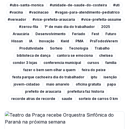
#ubs-santa-monica
#unidade-de-saude-do-costeira
#uti
#vacina
#vacinacao
#vagas-para-atendimento-pediatrico
#vereador
#vice-prefeita-araucaria
#vice-prefeita-assume
#zerou-fila
1º de maio dia do trabalhador
2025
Araucária
Desenvolvimento
Feriado
Fest
Futuro
Hissan
IA
Inovação
Kwid
PMA
PraTodosVerem
Produtividade
Sorteio
Tecnologia
Trabalho
biblioteca de dança
cantora se emociona
chelsea
condor 3 lojas
conferencia municipal
cursos
familia
fazer o bem sem olhar a quem
feira do peixe
festa parque cachoeira dia do trabalhador
iptu
isenção
jovem-cidadao
maio amarelo
oficina gratuita
papa
prefeito de araucaria
prefeitura faz historia
recorde atras de recorde
saude
sorteio de carros 0 km