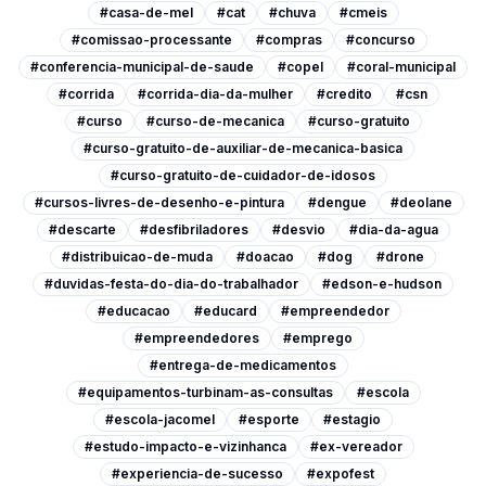
#casa-de-mel
#cat
#chuva
#cmeis
#comissao-processante
#compras
#concurso
#conferencia-municipal-de-saude
#copel
#coral-municipal
#corrida
#corrida-dia-da-mulher
#credito
#csn
#curso
#curso-de-mecanica
#curso-gratuito
#curso-gratuito-de-auxiliar-de-mecanica-basica
#curso-gratuito-de-cuidador-de-idosos
#cursos-livres-de-desenho-e-pintura
#dengue
#deolane
#descarte
#desfibriladores
#desvio
#dia-da-agua
#distribuicao-de-muda
#doacao
#dog
#drone
#duvidas-festa-do-dia-do-trabalhador
#edson-e-hudson
#educacao
#educard
#empreendedor
#empreendedores
#emprego
#entrega-de-medicamentos
#equipamentos-turbinam-as-consultas
#escola
#escola-jacomel
#esporte
#estagio
#estudo-impacto-e-vizinhanca
#ex-vereador
#experiencia-de-sucesso
#expofest