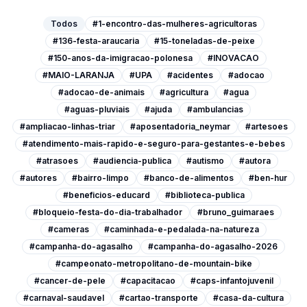
Todos
#1-encontro-das-mulheres-agricultoras
#136-festa-araucaria
#15-toneladas-de-peixe
#150-anos-da-imigracao-polonesa
#INOVACAO
#MAIO-LARANJA
#UPA
#acidentes
#adocao
#adocao-de-animais
#agricultura
#agua
#aguas-pluviais
#ajuda
#ambulancias
#ampliacao-linhas-triar
#aposentadoria_neymar
#artesoes
#atendimento-mais-rapido-e-seguro-para-gestantes-e-bebes
#atrasoes
#audiencia-publica
#autismo
#autora
#autores
#bairro-limpo
#banco-de-alimentos
#ben-hur
#beneficios-educard
#biblioteca-publica
#bloqueio-festa-do-dia-trabalhador
#bruno_guimaraes
#cameras
#caminhada-e-pedalada-na-natureza
#campanha-do-agasalho
#campanha-do-agasalho-2026
#campeonato-metropolitano-de-mountain-bike
#cancer-de-pele
#capacitacao
#caps-infantojuvenil
#carnaval-saudavel
#cartao-transporte
#casa-da-cultura