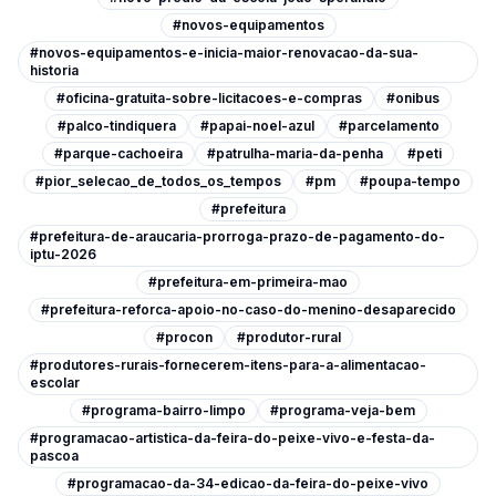
#novos-equipamentos
#novos-equipamentos-e-inicia-maior-renovacao-da-sua-
historia
#oficina-gratuita-sobre-licitacoes-e-compras
#onibus
#palco-tindiquera
#papai-noel-azul
#parcelamento
#parque-cachoeira
#patrulha-maria-da-penha
#peti
#pior_selecao_de_todos_os_tempos
#pm
#poupa-tempo
#prefeitura
#prefeitura-de-araucaria-prorroga-prazo-de-pagamento-do-
iptu-2026
#prefeitura-em-primeira-mao
#prefeitura-reforca-apoio-no-caso-do-menino-desaparecido
#procon
#produtor-rural
#produtores-rurais-fornecerem-itens-para-a-alimentacao-
escolar
#programa-bairro-limpo
#programa-veja-bem
#programacao-artistica-da-feira-do-peixe-vivo-e-festa-da-
pascoa
#programacao-da-34-edicao-da-feira-do-peixe-vivo