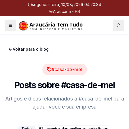
segunda-feira, 10/08/2026 04:20:34
Araucária - PR
Menu
Perfil
Voltar para o blog
#casa-de-mel
Posts sobre
#casa-de-mel
Artigos e dicas relacionados a
#casa-de-mel
para
ajudar você e sua empresa
Todos
#1-encontro-das-mulheres-agricultoras