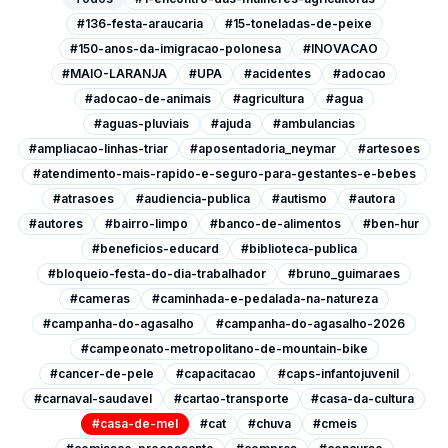
#136-festa-araucaria
#15-toneladas-de-peixe
#150-anos-da-imigracao-polonesa
#INOVACAO
#MAIO-LARANJA
#UPA
#acidentes
#adocao
#adocao-de-animais
#agricultura
#agua
#aguas-pluviais
#ajuda
#ambulancias
#ampliacao-linhas-triar
#aposentadoria_neymar
#artesoes
#atendimento-mais-rapido-e-seguro-para-gestantes-e-bebes
#atrasoes
#audiencia-publica
#autismo
#autora
#autores
#bairro-limpo
#banco-de-alimentos
#ben-hur
#beneficios-educard
#biblioteca-publica
#bloqueio-festa-do-dia-trabalhador
#bruno_guimaraes
#cameras
#caminhada-e-pedalada-na-natureza
#campanha-do-agasalho
#campanha-do-agasalho-2026
#campeonato-metropolitano-de-mountain-bike
#cancer-de-pele
#capacitacao
#caps-infantojuvenil
#carnaval-saudavel
#cartao-transporte
#casa-da-cultura
#casa-de-mel
#cat
#chuva
#cmeis