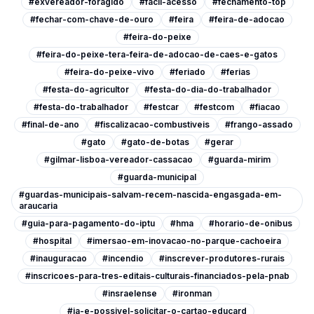
#exvereador-foragido
#facil-acesso
#fechamento-top
#fechar-com-chave-de-ouro
#feira
#feira-de-adocao
#feira-do-peixe
#feira-do-peixe-tera-feira-de-adocao-de-caes-e-gatos
#feira-do-peixe-vivo
#feriado
#ferias
#festa-do-agricultor
#festa-do-dia-do-trabalhador
#festa-do-trabalhador
#festcar
#festcom
#fiacao
#final-de-ano
#fiscalizacao-combustiveis
#frango-assado
#gato
#gato-de-botas
#gerar
#gilmar-lisboa-vereador-cassacao
#guarda-mirim
#guarda-municipal
#guardas-municipais-salvam-recem-nascida-engasgada-em-
araucaria
#guia-para-pagamento-do-iptu
#hma
#horario-de-onibus
#hospital
#imersao-em-inovacao-no-parque-cachoeira
#inauguracao
#incendio
#inscrever-produtores-rurais
#inscricoes-para-tres-editais-culturais-financiados-pela-pnab
#insraelense
#ironman
#ja-e-possivel-solicitar-o-cartao-educard