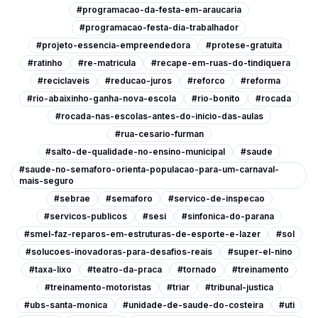
#programacao-da-festa-em-araucaria
#programacao-festa-dia-trabalhador
#projeto-essencia-empreendedora
#protese-gratuita
#ratinho
#re-matricula
#recape-em-ruas-do-tindiquera
#reciclaveis
#reducao-juros
#reforco
#reforma
#rio-abaixinho-ganha-nova-escola
#rio-bonito
#rocada
#rocada-nas-escolas-antes-do-inicio-das-aulas
#rua-cesario-furman
#salto-de-qualidade-no-ensino-municipal
#saude
#saude-no-semaforo-orienta-populacao-para-um-carnaval-
mais-seguro
#sebrae
#semaforo
#servico-de-inspecao
#servicos-publicos
#sesi
#sinfonica-do-parana
#smel-faz-reparos-em-estruturas-de-esporte-e-lazer
#sol
#solucoes-inovadoras-para-desafios-reais
#super-el-nino
#taxa-lixo
#teatro-da-praca
#tornado
#treinamento
#treinamento-motoristas
#triar
#tribunal-justica
#ubs-santa-monica
#unidade-de-saude-do-costeira
#uti