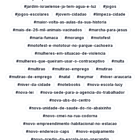
#jardim-israelense-ja-tem-agua-e-luz
#jogos
#jogos-escolares
#jovem-cidadao
#limpeza-cidade
#maior-volta-as-aulas-da-sua-historia
#mais-de-26-mil-animais-vacinados
#marcha-para-jesus
#maria-fumaca
#morango
#motofest
#motofest-e-mototour-no-parque-cachoeira
#mulheres-em-situacao-de-violencia
#mulheres-que-queiram-usar-o-contraceptivo
#multa
#multirao
#multirao-emprego
#mutirao
#mutirao-de-emprego
#natal
#neymar
#niver-araucaria
#niver-da-cidade
#notebooks
#nova-escola-lucy
#nova-lei
#nova-sede-para-a-agencia-do-trabalhador
#nova-ubs-do-centro
#nova-unidade-de-saude-do-rio-abaixinho
#novo-cmei-na-rua-codorna
#novo-empreendimento-habitacional-no-estacao
#novo-endereco-caps
#novo-equipamento
#novo-predio-da-escola-joao-sperandio