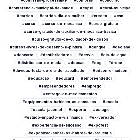
#comissao-processante
#compras
#concurso
#conferencia-municipal-de-saude
#copel
#coral-municipal
#corrida
#corrida-dia-da-mulher
#credito
#csn
#curso
#curso-de-mecanica
#curso-gratuito
#curso-gratuito-de-auxiliar-de-mecanica-basica
#curso-gratuito-de-cuidador-de-idosos
#cursos-livres-de-desenho-e-pintura
#dengue
#deolane
#descarte
#desfibriladores
#desvio
#dia-da-agua
#distribuicao-de-muda
#doacao
#dog
#drone
#duvidas-festa-do-dia-do-trabalhador
#edson-e-hudson
#educacao
#educard
#empreendedor
#empreendedores
#emprego
#entrega-de-medicamentos
#equipamentos-turbinam-as-consultas
#escola
#escola-jacomel
#esporte
#estagio
#estudo-impacto-e-vizinhanca
#ex-vereador
#experiencia-de-sucesso
#expofest
#exposicao-sobre-os-bairros-de-araucaria