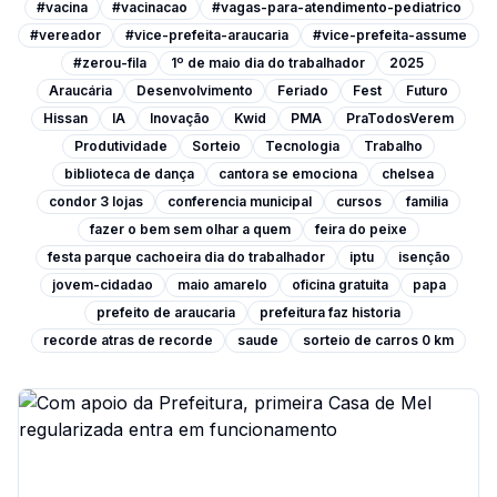
#vacina
#vacinacao
#vagas-para-atendimento-pediatrico
#vereador
#vice-prefeita-araucaria
#vice-prefeita-assume
#zerou-fila
1º de maio dia do trabalhador
2025
Araucária
Desenvolvimento
Feriado
Fest
Futuro
Hissan
IA
Inovação
Kwid
PMA
PraTodosVerem
Produtividade
Sorteio
Tecnologia
Trabalho
biblioteca de dança
cantora se emociona
chelsea
condor 3 lojas
conferencia municipal
cursos
familia
fazer o bem sem olhar a quem
feira do peixe
festa parque cachoeira dia do trabalhador
iptu
isenção
jovem-cidadao
maio amarelo
oficina gratuita
papa
prefeito de araucaria
prefeitura faz historia
recorde atras de recorde
saude
sorteio de carros 0 km