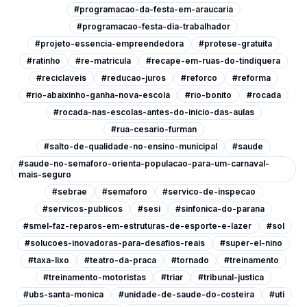
#programacao-da-festa-em-araucaria
#programacao-festa-dia-trabalhador
#projeto-essencia-empreendedora
#protese-gratuita
#ratinho
#re-matricula
#recape-em-ruas-do-tindiquera
#reciclaveis
#reducao-juros
#reforco
#reforma
#rio-abaixinho-ganha-nova-escola
#rio-bonito
#rocada
#rocada-nas-escolas-antes-do-inicio-das-aulas
#rua-cesario-furman
#salto-de-qualidade-no-ensino-municipal
#saude
#saude-no-semaforo-orienta-populacao-para-um-carnaval-
mais-seguro
#sebrae
#semaforo
#servico-de-inspecao
#servicos-publicos
#sesi
#sinfonica-do-parana
#smel-faz-reparos-em-estruturas-de-esporte-e-lazer
#sol
#solucoes-inovadoras-para-desafios-reais
#super-el-nino
#taxa-lixo
#teatro-da-praca
#tornado
#treinamento
#treinamento-motoristas
#triar
#tribunal-justica
#ubs-santa-monica
#unidade-de-saude-do-costeira
#uti