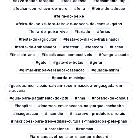
#exvereador-foragido
#facil-acesso
#fechamento-top
#fechar-com-chave-de-ouro
#feira
#feira-de-adocao
#feira-do-peixe
#feira-do-peixe-tera-feira-de-adocao-de-caes-e-gatos
#feira-do-peixe-vivo
#feriado
#ferias
#festa-do-agricultor
#festa-do-dia-do-trabalhador
#festa-do-trabalhador
#festcar
#festcom
#fiacao
#final-de-ano
#fiscalizacao-combustiveis
#frango-assado
#gato
#gato-de-botas
#gerar
#gilmar-lisboa-vereador-cassacao
#guarda-mirim
#guarda-municipal
#guardas-municipais-salvam-recem-nascida-engasgada-em-
araucaria
#guia-para-pagamento-do-iptu
#hma
#horario-de-onibus
#hospital
#imersao-em-inovacao-no-parque-cachoeira
#inauguracao
#incendio
#inscrever-produtores-rurais
#inscricoes-para-tres-editais-culturais-financiados-pela-pnab
#insraelense
#ironman
#ja-e-possivel-solicitar-o-cartao-educard