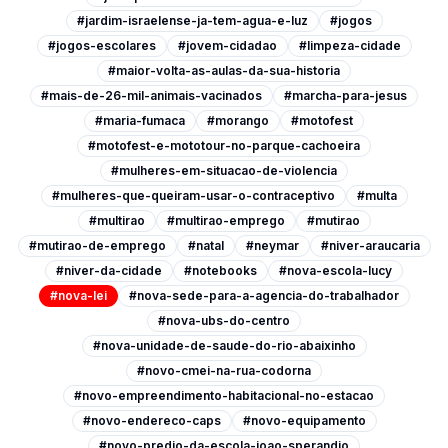
#jardim-israelense-ja-tem-agua-e-luz
#jogos
#jogos-escolares
#jovem-cidadao
#limpeza-cidade
#maior-volta-as-aulas-da-sua-historia
#mais-de-26-mil-animais-vacinados
#marcha-para-jesus
#maria-fumaca
#morango
#motofest
#motofest-e-mototour-no-parque-cachoeira
#mulheres-em-situacao-de-violencia
#mulheres-que-queiram-usar-o-contraceptivo
#multa
#multirao
#multirao-emprego
#mutirao
#mutirao-de-emprego
#natal
#neymar
#niver-araucaria
#niver-da-cidade
#notebooks
#nova-escola-lucy
#nova-lei
#nova-sede-para-a-agencia-do-trabalhador
#nova-ubs-do-centro
#nova-unidade-de-saude-do-rio-abaixinho
#novo-cmei-na-rua-codorna
#novo-empreendimento-habitacional-no-estacao
#novo-endereco-caps
#novo-equipamento
#novo-predio-da-escola-joao-sperandio