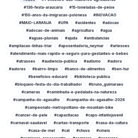
#136-festa-araucaria
#15-toneladas-de-peixe
#150-anos-da-imigracao-polonesa
#INOVACAO
#MAIO-LARANJA
#UPA
#acidentes
#adocao
#adocao-de-animais
#agricultura
#agua
#aguas-pluviais
#ajuda
#ambulancias
#ampliacao-linhas-triar
#aposentadoria_neymar
#artesoes
#atendimento-mais-rapido-e-seguro-para-gestantes-e-bebes
#atrasoes
#audiencia-publica
#autismo
#autora
#autores
#bairro-limpo
#banco-de-alimentos
#ben-hur
#beneficios-educard
#biblioteca-publica
#bloqueio-festa-do-dia-trabalhador
#bruno_guimaraes
#cameras
#caminhada-e-pedalada-na-natureza
#campanha-do-agasalho
#campanha-do-agasalho-2026
#campeonato-metropolitano-de-mountain-bike
#cancer-de-pele
#capacitacao
#caps-infantojuvenil
#carnaval-saudavel
#cartao-transporte
#casa-da-cultura
#casa-de-mel
#cat
#chuva
#cmeis