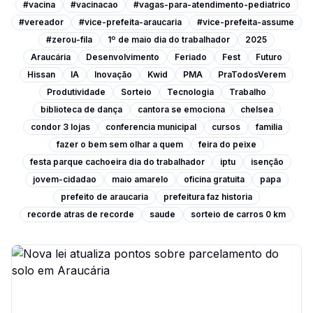
#vacina
#vacinacao
#vagas-para-atendimento-pediatrico
#vereador
#vice-prefeita-araucaria
#vice-prefeita-assume
#zerou-fila
1º de maio dia do trabalhador
2025
Araucária
Desenvolvimento
Feriado
Fest
Futuro
Hissan
IA
Inovação
Kwid
PMA
PraTodosVerem
Produtividade
Sorteio
Tecnologia
Trabalho
biblioteca de dança
cantora se emociona
chelsea
condor 3 lojas
conferencia municipal
cursos
familia
fazer o bem sem olhar a quem
feira do peixe
festa parque cachoeira dia do trabalhador
iptu
isenção
jovem-cidadao
maio amarelo
oficina gratuita
papa
prefeito de araucaria
prefeitura faz historia
recorde atras de recorde
saude
sorteio de carros 0 km