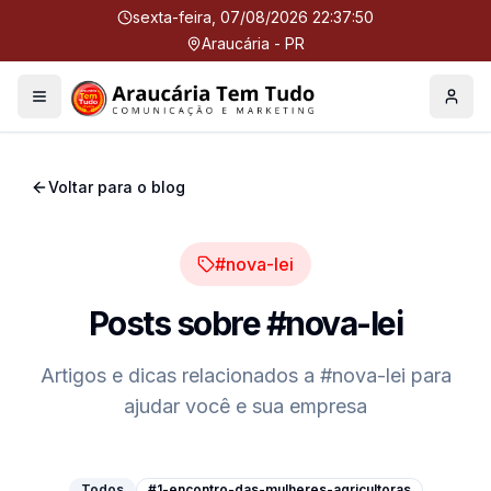
sexta-feira, 07/08/2026 22:37:51
Araucária - PR
Menu
Perfil
Voltar para o blog
#nova-lei
Posts sobre
#nova-lei
Artigos e dicas relacionados a
#nova-lei
para
ajudar você e sua empresa
Todos
#1-encontro-das-mulheres-agricultoras