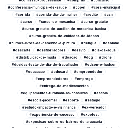
#comissao-processante
#compras
#concurso
#conferencia-municipal-de-saude
#copel
#coral-municipal
#corrida
#corrida-dia-da-mulher
#credito
#csn
#curso
#curso-de-mecanica
#curso-gratuito
#curso-gratuito-de-auxiliar-de-mecanica-basica
#curso-gratuito-de-cuidador-de-idosos
#cursos-livres-de-desenho-e-pintura
#dengue
#deolane
#descarte
#desfibriladores
#desvio
#dia-da-agua
#distribuicao-de-muda
#doacao
#dog
#drone
#duvidas-festa-do-dia-do-trabalhador
#edson-e-hudson
#educacao
#educard
#empreendedor
#empreendedores
#emprego
#entrega-de-medicamentos
#equipamentos-turbinam-as-consultas
#escola
#escola-jacomel
#esporte
#estagio
#estudo-impacto-e-vizinhanca
#ex-vereador
#experiencia-de-sucesso
#expofest
#exposicao-sobre-os-bairros-de-araucaria