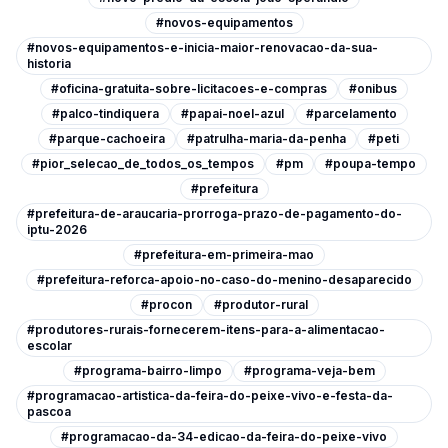
#novos-equipamentos
#novos-equipamentos-e-inicia-maior-renovacao-da-sua-
historia
#oficina-gratuita-sobre-licitacoes-e-compras
#onibus
#palco-tindiquera
#papai-noel-azul
#parcelamento
#parque-cachoeira
#patrulha-maria-da-penha
#peti
#pior_selecao_de_todos_os_tempos
#pm
#poupa-tempo
#prefeitura
#prefeitura-de-araucaria-prorroga-prazo-de-pagamento-do-
iptu-2026
#prefeitura-em-primeira-mao
#prefeitura-reforca-apoio-no-caso-do-menino-desaparecido
#procon
#produtor-rural
#produtores-rurais-fornecerem-itens-para-a-alimentacao-
escolar
#programa-bairro-limpo
#programa-veja-bem
#programacao-artistica-da-feira-do-peixe-vivo-e-festa-da-
pascoa
#programacao-da-34-edicao-da-feira-do-peixe-vivo