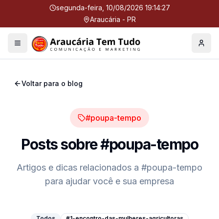
segunda-feira, 10/08/2026 19:14:27
Araucária - PR
Menu
Perfil
Voltar para o blog
#poupa-tempo
Posts sobre
#poupa-tempo
Artigos e dicas relacionados a
#poupa-tempo
para ajudar você e sua empresa
Todos
#1-encontro-das-mulheres-agricultoras