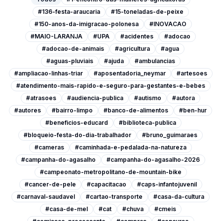
#136-festa-araucaria
#15-toneladas-de-peixe
#150-anos-da-imigracao-polonesa
#INOVACAO
#MAIO-LARANJA
#UPA
#acidentes
#adocao
#adocao-de-animais
#agricultura
#agua
#aguas-pluviais
#ajuda
#ambulancias
#ampliacao-linhas-triar
#aposentadoria_neymar
#artesoes
#atendimento-mais-rapido-e-seguro-para-gestantes-e-bebes
#atrasoes
#audiencia-publica
#autismo
#autora
#autores
#bairro-limpo
#banco-de-alimentos
#ben-hur
#beneficios-educard
#biblioteca-publica
#bloqueio-festa-do-dia-trabalhador
#bruno_guimaraes
#cameras
#caminhada-e-pedalada-na-natureza
#campanha-do-agasalho
#campanha-do-agasalho-2026
#campeonato-metropolitano-de-mountain-bike
#cancer-de-pele
#capacitacao
#caps-infantojuvenil
#carnaval-saudavel
#cartao-transporte
#casa-da-cultura
#casa-de-mel
#cat
#chuva
#cmeis