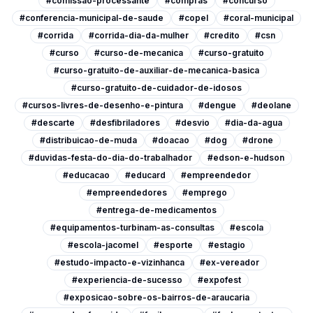
#comissao-processante
#compras
#concurso
#conferencia-municipal-de-saude
#copel
#coral-municipal
#corrida
#corrida-dia-da-mulher
#credito
#csn
#curso
#curso-de-mecanica
#curso-gratuito
#curso-gratuito-de-auxiliar-de-mecanica-basica
#curso-gratuito-de-cuidador-de-idosos
#cursos-livres-de-desenho-e-pintura
#dengue
#deolane
#descarte
#desfibriladores
#desvio
#dia-da-agua
#distribuicao-de-muda
#doacao
#dog
#drone
#duvidas-festa-do-dia-do-trabalhador
#edson-e-hudson
#educacao
#educard
#empreendedor
#empreendedores
#emprego
#entrega-de-medicamentos
#equipamentos-turbinam-as-consultas
#escola
#escola-jacomel
#esporte
#estagio
#estudo-impacto-e-vizinhanca
#ex-vereador
#experiencia-de-sucesso
#expofest
#exposicao-sobre-os-bairros-de-araucaria