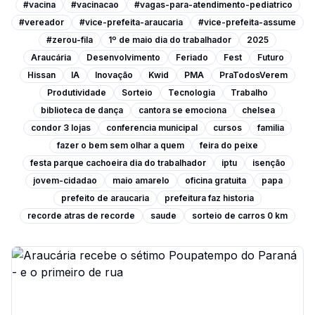
#vacina
#vacinacao
#vagas-para-atendimento-pediatrico
#vereador
#vice-prefeita-araucaria
#vice-prefeita-assume
#zerou-fila
1º de maio dia do trabalhador
2025
Araucária
Desenvolvimento
Feriado
Fest
Futuro
Hissan
IA
Inovação
Kwid
PMA
PraTodosVerem
Produtividade
Sorteio
Tecnologia
Trabalho
biblioteca de dança
cantora se emociona
chelsea
condor 3 lojas
conferencia municipal
cursos
familia
fazer o bem sem olhar a quem
feira do peixe
festa parque cachoeira dia do trabalhador
iptu
isenção
jovem-cidadao
maio amarelo
oficina gratuita
papa
prefeito de araucaria
prefeitura faz historia
recorde atras de recorde
saude
sorteio de carros 0 km