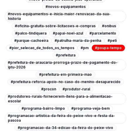
#novos-equipamentos
#novos-equipamentos-e-inicia-maior-renovacao-da-sua-
historia
#oficina-gratuita-sobre-licitacoes-e-compras
#onibus
#palco-tindiquera
#papai-noel-azul
#parcelamento
#parque-cachoeira
#patrulha-maria-da-penha
#peti
#pior_selecao_de_todos_os_tempos
#pm
#poupa-tempo
#prefeitura
#prefeitura-de-araucaria-prorroga-prazo-de-pagamento-do-
iptu-2026
#prefeitura-em-primeira-mao
#prefeitura-reforca-apoio-no-caso-do-menino-desaparecido
#procon
#produtor-rural
#produtores-rurais-fornecerem-itens-para-a-alimentacao-
escolar
#programa-bairro-limpo
#programa-veja-bem
#programacao-artistica-da-feira-do-peixe-vivo-e-festa-da-
pascoa
#programacao-da-34-edicao-da-feira-do-peixe-vivo