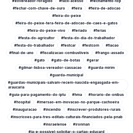
#exvereador-foragido
#facil-acesso
#fechamento-top
#fechar-com-chave-de-ouro
#feira
#feira-de-adocao
#feira-do-peixe
#feira-do-peixe-tera-feira-de-adocao-de-caes-e-gatos
#feira-do-peixe-vivo
#feriado
#ferias
#festa-do-agricultor
#festa-do-dia-do-trabalhador
#festa-do-trabalhador
#festcar
#festcom
#fiacao
#final-de-ano
#fiscalizacao-combustiveis
#frango-assado
#gato
#gato-de-botas
#gerar
#gilmar-lisboa-vereador-cassacao
#guarda-mirim
#guarda-municipal
#guardas-municipais-salvam-recem-nascida-engasgada-em-
araucaria
#guia-para-pagamento-do-iptu
#hma
#horario-de-onibus
#hospital
#imersao-em-inovacao-no-parque-cachoeira
#inauguracao
#incendio
#inscrever-produtores-rurais
#inscricoes-para-tres-editais-culturais-financiados-pela-pnab
#insraelense
#ironman
#ja-e-possivel-solicitar-o-cartao-educard