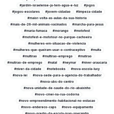
#jardim-israelense-ja-tem-agua-e-luz
#jogos
#jogos-escolares
#jovem-cidadao
#limpeza-cidade
#maior-volta-as-aulas-da-sua-historia
#mais-de-26-mil-animais-vacinados
#marcha-para-jesus
#maria-fumaca
#morango
#motofest
#motofest-e-mototour-no-parque-cachoeira
#mulheres-em-situacao-de-violencia
#mulheres-que-queiram-usar-o-contraceptivo
#multa
#multirao
#multirao-emprego
#mutirao
#mutirao-de-emprego
#natal
#neymar
#niver-araucaria
#niver-da-cidade
#notebooks
#nova-escola-lucy
#nova-lei
#nova-sede-para-a-agencia-do-trabalhador
#nova-ubs-do-centro
#nova-unidade-de-saude-do-rio-abaixinho
#novo-cmei-na-rua-codorna
#novo-empreendimento-habitacional-no-estacao
#novo-endereco-caps
#novo-equipamento
#novo-predio-da-escola-joao-sperandio