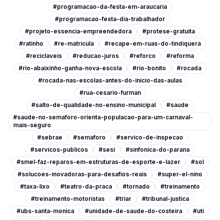
#programacao-da-festa-em-araucaria
#programacao-festa-dia-trabalhador
#projeto-essencia-empreendedora
#protese-gratuita
#ratinho
#re-matricula
#recape-em-ruas-do-tindiquera
#reciclaveis
#reducao-juros
#reforco
#reforma
#rio-abaixinho-ganha-nova-escola
#rio-bonito
#rocada
#rocada-nas-escolas-antes-do-inicio-das-aulas
#rua-cesario-furman
#salto-de-qualidade-no-ensino-municipal
#saude
#saude-no-semaforo-orienta-populacao-para-um-carnaval-
mais-seguro
#sebrae
#semaforo
#servico-de-inspecao
#servicos-publicos
#sesi
#sinfonica-do-parana
#smel-faz-reparos-em-estruturas-de-esporte-e-lazer
#sol
#solucoes-inovadoras-para-desafios-reais
#super-el-nino
#taxa-lixo
#teatro-da-praca
#tornado
#treinamento
#treinamento-motoristas
#triar
#tribunal-justica
#ubs-santa-monica
#unidade-de-saude-do-costeira
#uti